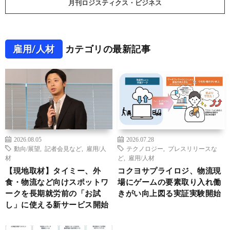
月刊ロジスティクス・ビジネス
雇用/人材
カテゴリの最新記事
2026.08.05
2026.07.28
動向/展望
,
記者会見など
,
雇用/人
テクノロジー
,
プレスリリースな
材
ど
,
雇用/人材
【現地取材】タイミー、外
コクヨサプライロジ、物流現
食・物流など向けスポットワ
場にゲームの要素取り入れ働
ークを長期就労前の「お試
きがい向上図る実証実験開始
し」に使える新サービス開始