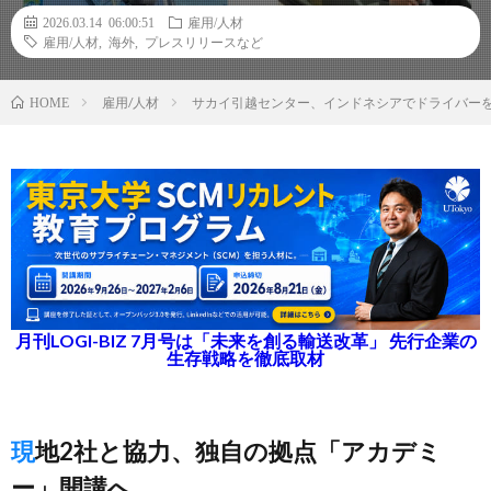
2026.03.14 06:00:51
雇用/人材
雇用/人材
,
海外
,
プレスリリースなど
雇用/人材
サカイ引越センター、インドネシアでドライバーを
HOME
月刊LOGI-BIZ 7月号は「未来を創る輸送改革」 先行企業の
生存戦略を徹底取材
現地2社と協力、独自の拠点「アカデミ
ー」開講へ