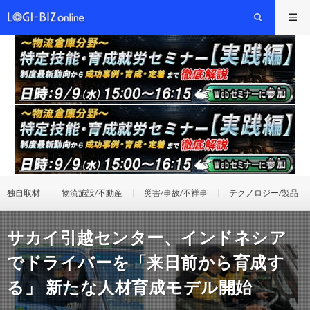
独自取材
物流施設/不動産
災害/事故/不祥事
テクノロジー/製品
サカイ引越センター、インドネシア
でドライバーを「来日前から育成す
る」 新たな人材育成モデル開始