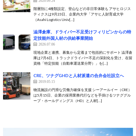
2020.09.24
階層別に4種類設定、登山などの非日常体験も アサヒロジス
ティクスは9月23日、企業内大学「アサヒ人財育成大学
（Asahi Logistics Univ[…]
澁澤倉庫、ドライバー不足受けフィリピンからの特
定技能外国人材の供給事業開始
2026.07.06
現地企業と連携、募集から定着まで包括的にサポート 澁澤倉
庫は7月6日、トラックドライバー不足の深刻化を受け、在留
資格「特定技能（自動車運送業分野）」を[…]
CRE、ツナグGHDと人材派遣の合弁会社設立へ
2019.05.15
物流施設の円滑な労働力確保を支援 シーアールイー（CRE）
は5月15日、企業の採用業務代行などを手掛けるツナググル
ープ・ホールディングス（HD）と人材[…]