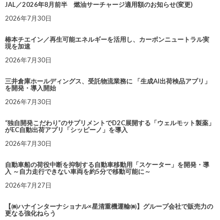
JAL／2026年8月前半 燃油サーチャージ適用額のお知らせ(変更)
2026年7月30日
椿本チエイン／再生可能エネルギーを活用し、カーボンニュートラル実
現を加速
2026年7月30日
三井倉庫ホールディングス、受託物流業務に 「生成AI出荷検品アプリ」
を開発・導入開始
2026年7月30日
“独自開発こだわり”のサプリメントでD2C展開する「ウェルモット製薬」
がEC自動出荷アプリ「シッピーノ」を導入
2026年7月30日
自動車船の荷役中断を抑制する自動車移動用「スケーター」を開発・導
入 ～自力走行できない車両を約5分で移動可能に～
2026年7月27日
【㈱ハナインターナショナル×星清重機運輸㈱】グループ会社で販売力の
更なる強化ねらう