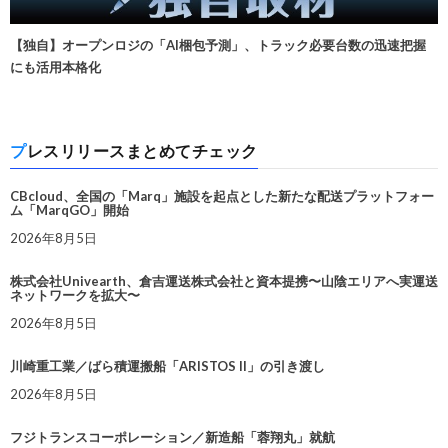
【独自】オープンロジの「AI梱包予測」、トラック必要台数の迅速把握
にも活用本格化
プレスリリースまとめてチェック
CBcloud、全国の「Marq」施設を起点とした新たな配送プラットフォー
ム「MarqGO」開始
2026年8月5日
株式会社Univearth、倉吉運送株式会社と資本提携〜山陰エリアへ実運送
ネットワークを拡大〜
2026年8月5日
川崎重工業／ばら積運搬船「ARISTOS II」の引き渡し
2026年8月5日
フジトランスコーポレーション／新造船「蓉翔丸」就航