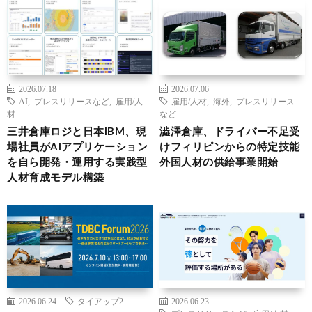
2026.07.18
2026.07.06
AI
,
プレスリリースなど
,
雇用/人
雇用/人材
,
海外
,
プレスリリース
材
など
三井倉庫ロジと日本IBM、現
澁澤倉庫、ドライバー不足受
場社員がAIアプリケーション
けフィリピンからの特定技能
を自ら開発・運用する実践型
外国人材の供給事業開始
人材育成モデル構築
2026.06.24
タイアップ2
2026.06.23