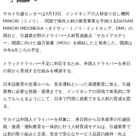
サカイ引越センターは3月13日、インドネシアの人材送り出し機関
MINORI（ミノリ）、同国で海外人材の教育事業を手掛けるDAISAN
MINORI INDONESIA（ダイサン・ミノリ・インドネシア、DMI）の
両社と、引越業分野のドライバー人材育成拠点「サカイアカデミ
ー」開講に向けた協力覚書（MOU）を締結したと発表した。開講は
今年6月ごろの予定。
トラックドライバー不足に対応するため、外国人ドライバーを来日
の前から育成する仕組みを構築する。
日本語教育や交通ルール、安全運転といった基礎教育に加え、引越
業務に必要な技能・接遇までを、インドネシアの現地で体系的に学
んでもらえるようにして、日本で円滑に就業できる人材の育成を図
る。
サカイは外国人ドライバーを対象に、来日前から日本基準の引越技
能・接遇・運転教育を一体的に行う人材育成モデルは、引越業界で
は初の取り組みと主張。安全で安心なサービス品質の維持・向上