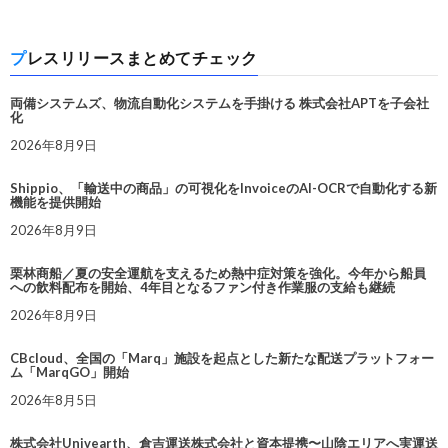
プレスリリースまとめてチェック
両備システムズ、物流自動化システムを手掛ける 株式会社APTを子会社
化
2026年8月9日
Shippio、「輸送中の商品」の可視化をInvoiceのAI-OCRで自動化する新
機能を提供開始
2026年8月9日
栗林商船／夏の安全運航を支えるため熱中症対策を強化。今年から船員
への飲料配布を開始、4年目となるファン付き作業服の支給も継続
2026年8月9日
CBcloud、全国の「Marq」施設を起点とした新たな配送プラットフォー
ム「MarqGO」開始
2026年8月5日
株式会社Univearth、倉吉運送株式会社と資本提携〜山陰エリアへ実運送