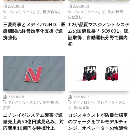
2026.08.08
2026.08.08
プレスリリースなど
,
提携/合弁な
プレスリリースなど
,
動向/展望
,
ど
自動運転
三菱商事とメディパルHD、医
T2が品質マネジメントシステ
療機関の経営効率化支援で連
ムの国際規格「ISO9001」認
携強化
証取得、自動運転分野で国内
初
2026.08.08
2026.08.07
プレスリリースなど
,
動向/展望
,
テクノロジー
,
プレスリリースな
災害
ど
,
動向/展望
ニチレイがシステム障害で連
ロジスネクストが防爆仕様車
結売上高50億円減見込み、対
のフォークをフルモデルチェ
応費用10億円を特損計上
ンジ、オペレーターの快適性