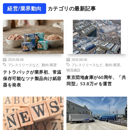
経営/業界動向
カテゴリの最新記事
2026.08.08
2026.08.08
プレスリリースなど
,
動向/展望
プレスリリースなど
,
動向/展望
,
物流施設
テトラパックが業界初、常温
東京団地倉庫が60周年、「共
保存可能なツナ製品向け紙容
同型」53.8万㎡を運営
器を発表