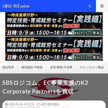
独自取材
物流施設/不動産
災害/事故/不祥事
テクノロジー/製品
SBSロジコム、EC事業支援のK2
Corporate Partnersを買収
2023.01.06 16:22:21
経営/業界動向