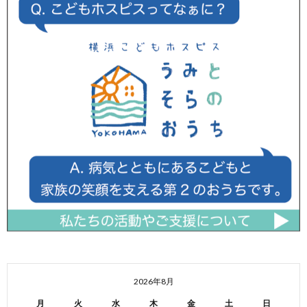
2026年8月
月
火
水
木
金
土
日