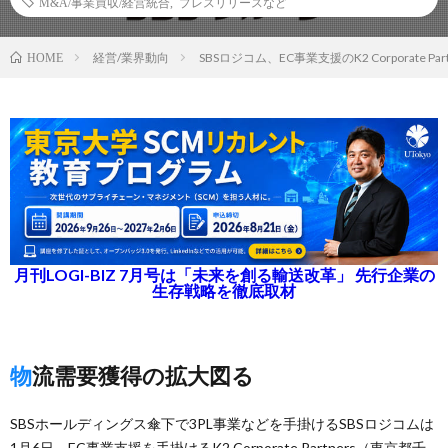
M&A/事業買収/経営統合
,
プレスリリースなど
経営/業界動向
SBSロジコム、EC事業支援のK2 Corporate Par
HOME
月刊LOGI-BIZ 7月号は「未来を創る輸送改革」 先行企業の
生存戦略を徹底取材
物流需要獲得の拡大図る
SBSホールディングス傘下で3PL事業などを手掛けるSBSロジコムは
1月6日、EC事業支援を手掛けるK2 Corporate Partners（東京都千