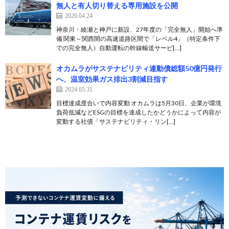
無人と有人切り替える専用施設を公開
2026.04.24
神奈川・綾瀬と神戸に新設、27年度の「完全無人」開始へ準
備 関東～関西間の高速道路区間で「レベル4」（特定条件下
での完全無人）自動運転の幹線輸送サービ[…]
オカムラがサステナビリティ連動債総額50億円発行
へ、温室効果ガス排出3割減目指す
2024.05.31
目標達成度合いで内容変動 オカムラは5月30日、企業が環境
負荷低減などESGの目標を達成したかどうかによって内容が
変動する社債「サステナビリティ・リン[…]