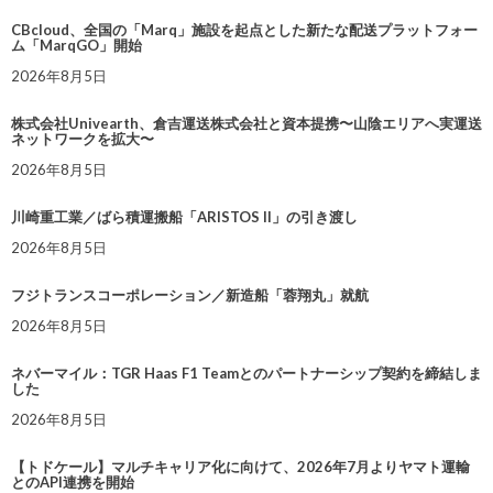
CBcloud、全国の「Marq」施設を起点とした新たな配送プラットフォー
ム「MarqGO」開始
2026年8月5日
株式会社Univearth、倉吉運送株式会社と資本提携〜山陰エリアへ実運送
ネットワークを拡大〜
2026年8月5日
川崎重工業／ばら積運搬船「ARISTOS II」の引き渡し
2026年8月5日
フジトランスコーポレーション／新造船「蓉翔丸」就航
2026年8月5日
ネバーマイル：TGR Haas F1 Teamとのパートナーシップ契約を締結しま
した
2026年8月5日
【トドケール】マルチキャリア化に向けて、2026年7月よりヤマト運輸
とのAPI連携を開始