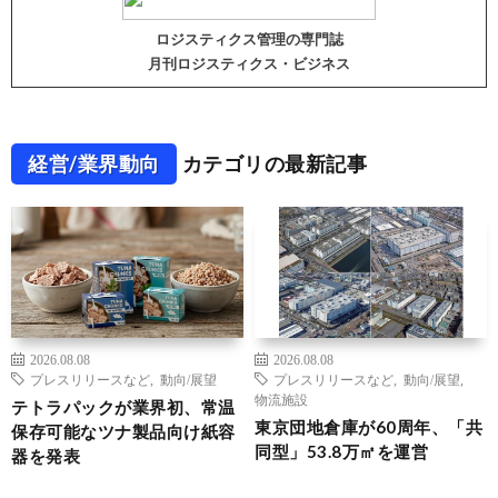
ロジスティクス管理の専門誌
月刊ロジスティクス・ビジネス
経営/業界動向
カテゴリの最新記事
2026.08.08
2026.08.08
プレスリリースなど
,
動向/展望
プレスリリースなど
,
動向/展望
,
物流施設
テトラパックが業界初、常温
東京団地倉庫が60周年、「共
保存可能なツナ製品向け紙容
同型」53.8万㎡を運営
器を発表