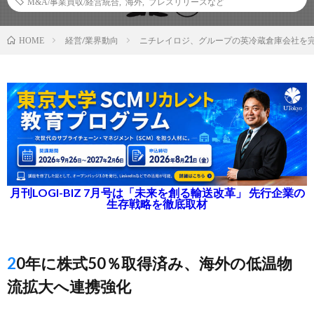
M&A/事業買収/経営統合
,
海外
,
プレスリリースなど
経営/業界動向
ニチレイロジ、グループの英冷蔵倉庫会社を
HOME
月刊LOGI-BIZ 7月号は「未来を創る輸送改革」 先行企業の
生存戦略を徹底取材
20年に株式50％取得済み、海外の低温物
流拡大へ連携強化