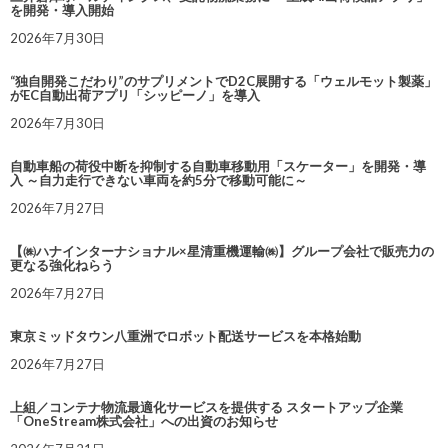
を開発・導入開始
2026年7月30日
“独自開発こだわり”のサプリメントでD2C展開する「ウェルモット製薬」
がEC自動出荷アプリ「シッピーノ」を導入
2026年7月30日
自動車船の荷役中断を抑制する自動車移動用「スケーター」を開発・導
入 ～自力走行できない車両を約5分で移動可能に～
2026年7月27日
【㈱ハナインターナショナル×星清重機運輸㈱】グループ会社で販売力の
更なる強化ねらう
2026年7月27日
東京ミッドタウン八重洲でロボット配送サービスを本格始動
2026年7月27日
上組／コンテナ物流最適化サービスを提供する スタートアップ企業
「OneStream株式会社」への出資のお知らせ