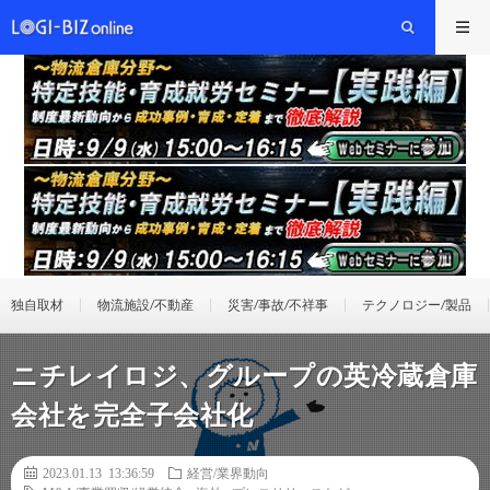
独自取材
物流施設/不動産
災害/事故/不祥事
テクノロジー/製品
ニチレイロジ、グループの英冷蔵倉庫
会社を完全子会社化
2023.01.13 13:36:59
経営/業界動向