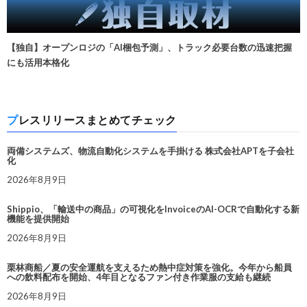
【独自】オープンロジの「AI梱包予測」、トラック必要台数の迅速把握
にも活用本格化
プレスリリースまとめてチェック
両備システムズ、物流自動化システムを手掛ける 株式会社APTを子会社
化
2026年8月9日
Shippio、「輸送中の商品」の可視化をInvoiceのAI-OCRで自動化する新
機能を提供開始
2026年8月9日
栗林商船／夏の安全運航を支えるため熱中症対策を強化。今年から船員
への飲料配布を開始、4年目となるファン付き作業服の支給も継続
2026年8月9日