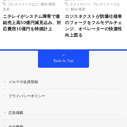
プレスリリースなど
,
動向/展望
,
テクノロジー
,
プレスリリースな
災害
ど
,
動向/展望
ニチレイがシステム障害で連
ロジスネクストが防爆仕様車
結売上高50億円減見込み、対
のフォークをフルモデルチェ
応費用10億円を特損計上
ンジ、オペレーターの快適性
向上図る
Back to Top
メルマガ会員登録
プライバシーポリシー
広告掲載
会社概要