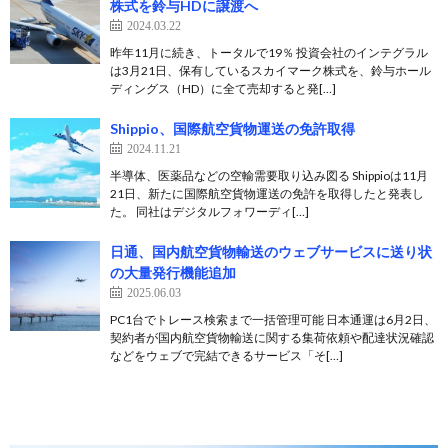
株式を鈴与HDに譲渡へ
2024.03.22
昨年11月に続き、トータルで19％ 投資会社のインテグラル
は3月21日、保有しているスカイマーク株式を、鈴与ホール
ディングス（HD）に全て売却すると発[…]
Shippio、国際航空貨物運送の免許取得
2024.11.21
半導体、医薬品などの空輸需要取り込み図る Shippioは11月
21日、新たに国際航空貨物運送の免許を取得したと発表し
た。 同社はデジタルフォワーディ[…]
日通、国内航空貨物輸送のウェブサービスに送り状
の大量発行機能追加
2025.06.03
PC1台でトレース検索まで一括管理可能 日本通運は6月2日、
契約者が国内航空貨物輸送に関する集荷依頼や配達状況確認
などをウェブで完結できるサービス「そ[…]