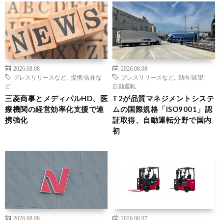
2026.08.08
2026.08.08
プレスリリースなど
,
提携/合弁な
プレスリリースなど
,
動向/展望
,
ど
自動運転
三菱商事とメディパルHD、医
T2が品質マネジメントシステ
療機関の経営効率化支援で連
ムの国際規格「ISO9001」認
携強化
証取得、自動運転分野で国内
初
2026.08.08
2026.08.07