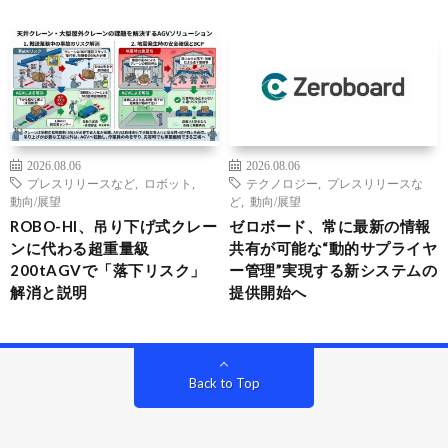
2026.08.06
2026.08.06
プレスリリースなど
,
ロボット
,
テクノロジー
,
プレスリリースな
動向/展望
ど
,
動向/展望
ROBO-HI、吊り下げ式クレー
ゼロボード、常に最新の情報
ンに代わる超重量級
共有が可能な“動的サプライヤ
200tAGVで「落下リスク」
ー管理”実現する新システムの
解消と説明
提供開始へ
Back to Top