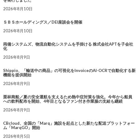
を発行しました
2026年8月10日
ＳＢＳホールディングス／DEI座談会を開催
2026年8月10日
両備システムズ、物流自動化システムを手掛ける 株式会社APTを子会社
化
2026年8月9日
Shippio、「輸送中の商品」の可視化をInvoiceのAI-OCRで自動化する新
機能を提供開始
2026年8月9日
栗林商船／夏の安全運航を支えるため熱中症対策を強化。今年から船員
への飲料配布を開始、4年目となるファン付き作業服の支給も継続
2026年8月9日
CBcloud、全国の「Marq」施設を起点とした新たな配送プラットフォー
ム「MarqGO」開始
2026年8月5日