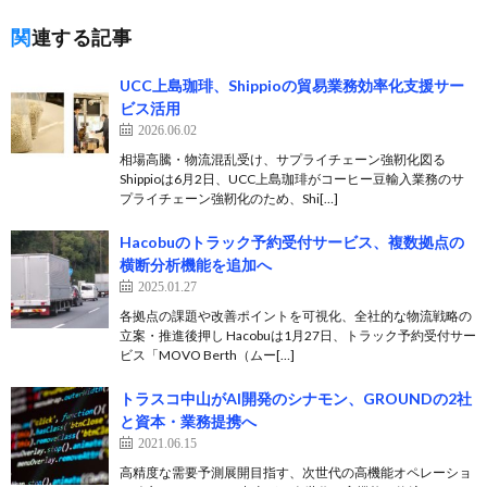
関連する記事
UCC上島珈琲、Shippioの貿易業務効率化支援サー
ビス活用
2026.06.02
相場高騰・物流混乱受け、サプライチェーン強靭化図る
Shippioは6月2日、UCC上島珈琲がコーヒー豆輸入業務のサ
プライチェーン強靭化のため、Shi[…]
Hacobuのトラック予約受付サービス、複数拠点の
横断分析機能を追加へ
2025.01.27
各拠点の課題や改善ポイントを可視化、全社的な物流戦略の
立案・推進後押し Hacobuは1月27日、トラック予約受付サー
ビス「MOVO Berth（ムー[…]
トラスコ中山がAI開発のシナモン、GROUNDの2社
と資本・業務提携へ
2021.06.15
高精度な需要予測展開目指す、次世代の高機能オペレーショ