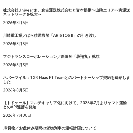
株式会社Univearth、倉吉運送株式会社と資本提携〜山陰エリアへ実運送
ネットワークを拡大〜
2026年8月5日
川崎重工業／ばら積運搬船「ARISTOS II」の引き渡し
2026年8月5日
フジトランスコーポレーション／新造船「蓉翔丸」就航
2026年8月5日
ネバーマイル：TGR Haas F1 Teamとのパートナーシップ契約を締結しま
した
2026年8月5日
【トドケール】マルチキャリア化に向けて、2026年7月よりヤマト運輸
とのAPI連携を開始
2026年7月30日
JR貨物／お盆休み期間の貨物列車の運転計画について