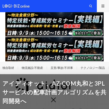
独自取材
物流施設/不動産
災害/事故/不祥事
テクノロジー/製品
アイディオット、AZ-COM丸和と3PL
サービスの配車計画アルゴリズムを共
同開発へ