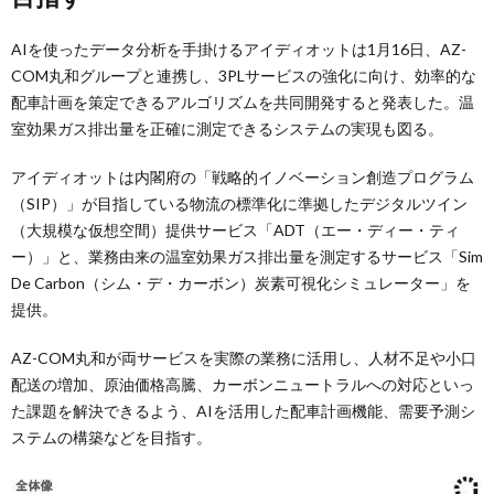
AIを使ったデータ分析を手掛けるアイディオットは1月16日、AZ-
COM丸和グループと連携し、3PLサービスの強化に向け、効率的な
配車計画を策定できるアルゴリズムを共同開発すると発表した。温
室効果ガス排出量を正確に測定できるシステムの実現も図る。
アイディオットは内閣府の「戦略的イノベーション創造プログラム
（SIP）」が目指している物流の標準化に準拠したデジタルツイン
（大規模な仮想空間）提供サービス「ADT（エー・ディー・ティ
ー）」と、業務由来の温室効果ガス排出量を測定するサービス「Sim
De Carbon（シム・デ・カーボン）炭素可視化シミュレーター」を
提供。
AZ-COM丸和が両サービスを実際の業務に活用し、人材不足や小口
配送の増加、原油価格高騰、カーボンニュートラルへの対応といっ
た課題を解決できるよう、AIを活用した配車計画機能、需要予測シ
ステムの構築などを目指す。