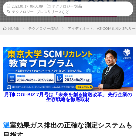
2023.01.17 06:00:09
テクノロジー/製品
テクノロジー
,
プレスリリースなど
テクノロジー/製品
アイディオット、AZ-COM丸和と3PL
HOME
月刊LOGI-BIZ 7月号は「未来を創る輸送改革」 先行企業の
生存戦略を徹底取材
温室効果ガス排出の正確な測定システムも
目指す