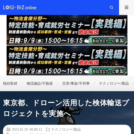
独自取材
物流施設/不動産
災害/事故/不祥事
テクノロジー/製品
東京都、ドローン活用した検体輸送プ
ロジェクトを実施へ
2023.01.19 06:00:12
テクノロジー/製品