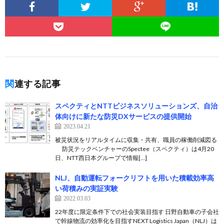
関連する記事
スペクティとNTTビジネスソリューションズ、自治
体向けに新たな防災DXサービスの提供開始
2023.04.21
被災状況をリアルタイムに収集・共有、職員の稼働削減図る
防災テックベンチャーのSpectee（スペクティ）は4月20
日、NTT西日本グループで情報[…]
NLJ、自動運転フォークリフトを用いた積載効率高
い荷積みの実証実験
2022.03.03
22年度に限定条件下での社会実装目指す 日野自動車の子会社
で幹線物流の効率化を目指すNEXT Logistics Japan（NLJ）は