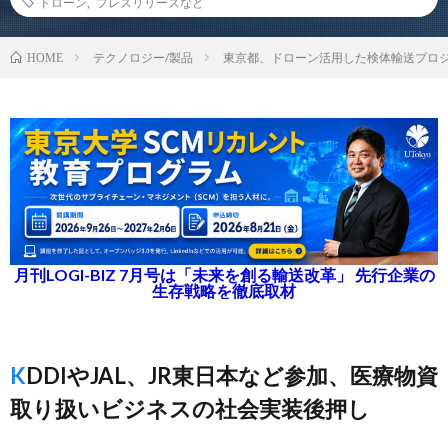
ドローン
,
プレスリリースなど
テクノロジー/製品
東京都、ドローン活用した検体輸送プロ
HOME
月刊LOGI-BIZ 7月号は「未来を創る輸送改革」 先行企業の
生存戦略を徹底取材
KDDIやJAL、JR東日本など参加、医療物資
取り扱いビジネスの社会実装後押し