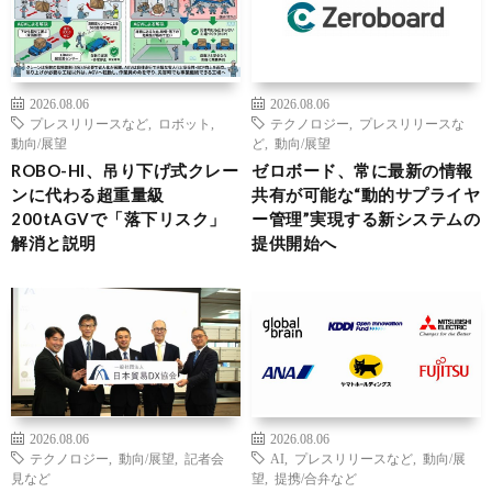
2026.08.06
2026.08.06
プレスリリースなど
,
ロボット
,
テクノロジー
,
プレスリリースな
動向/展望
ど
,
動向/展望
ROBO-HI、吊り下げ式クレー
ゼロボード、常に最新の情報
ンに代わる超重量級
共有が可能な“動的サプライヤ
200tAGVで「落下リスク」
ー管理”実現する新システムの
解消と説明
提供開始へ
2026.08.06
2026.08.06
テクノロジー
,
動向/展望
,
記者会
AI
,
プレスリリースなど
,
動向/展
見など
望
,
提携/合弁など