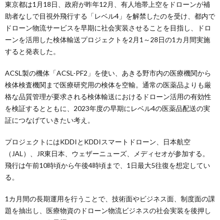
東京都は1月18日、政府が昨年12月、有人地帯上空をドローンが補
助者なしで目視外飛行する「レベル4」を解禁したのを受け、都内で
ドローン物流サービスを早期に社会実装させることを目指し、ドロ
ーンを活用した検体輸送プロジェクトを2月1～28日の1カ月間実施
すると発表した。
ACSL製の機体「ACSL-PF2」を使い、あきる野市内の医療機関から
検体検査機関まで医療研究用の検体を空輸。通常の医薬品よりも厳
格な品質管理が要求される検体輸送におけるドローン活用の有効性
を検証するとともに、2023年度の早期にレベル4の医薬品配送の実
証につなげていきたい考え。
プロジェクトにはKDDIとKDDIスマートドローン、日本航空
（JAL）、JR東日本、ウェザーニューズ、メディセオが参加する。
飛行は午前10時頃から午後4時頃まで、1日最大5往復を想定してい
る。
1カ月間の長期運用を行うことで、技術面やビジネス面、制度面の課
題を抽出し、医療物資のドローン物流ビジネスの社会実装を後押し