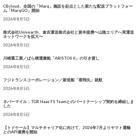
CBcloud、全国の「Marq」施設を起点とした新たな配送プラットフォー
ム「MarqGO」開始
2026年8月5日
株式会社Univearth、倉吉運送株式会社と資本提携〜山陰エリアへ実運送
ネットワークを拡大〜
2026年8月5日
川崎重工業／ばら積運搬船「ARISTOS II」の引き渡し
2026年8月5日
フジトランスコーポレーション／新造船「蓉翔丸」就航
2026年8月5日
ネバーマイル：TGR Haas F1 Teamとのパートナーシップ契約を締結しま
した
2026年8月5日
【トドケール】マルチキャリア化に向けて、2026年7月よりヤマト運輸
とのAPI連携を開始