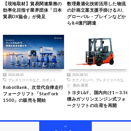
【現地取材】貿易関連業務の
数理最適化技術活用した物流
効率化目指す業界団体「日本
の計画立案支援手掛けるJIJ、
貿易DX協会」が発足
グローバル・ブレインなどか
ら8.4億円調達
2026.08.05
2026.08.05
プレスリリースなど
,
ロボット
テクノロジー
,
プレスリリースな
ど
,
動向/展望
RobotBank、次世代自律走行
トヨタL&F、国内向け1～3.5t
フォークリフト「StarFork
積みガソリンエンジン式フォ
1500」の販売を開始
ークリフトの出荷を再開