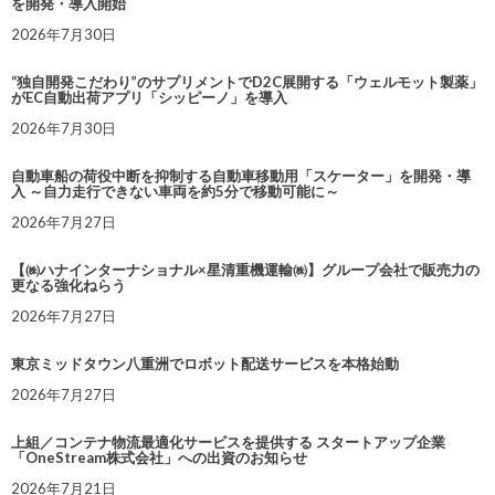
を開発・導入開始
2026年7月30日
“独自開発こだわり”のサプリメントでD2C展開する「ウェルモット製薬」
がEC自動出荷アプリ「シッピーノ」を導入
2026年7月30日
自動車船の荷役中断を抑制する自動車移動用「スケーター」を開発・導
入 ～自力走行できない車両を約5分で移動可能に～
2026年7月27日
【㈱ハナインターナショナル×星清重機運輸㈱】グループ会社で販売力の
更なる強化ねらう
2026年7月27日
東京ミッドタウン八重洲でロボット配送サービスを本格始動
2026年7月27日
上組／コンテナ物流最適化サービスを提供する スタートアップ企業
「OneStream株式会社」への出資のお知らせ
2026年7月21日