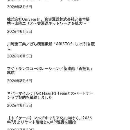
2026年8月5日
株式会社Univearth、倉吉運送株式会社と資本提
携〜山陰エリアへ実運送ネットワークを拡大〜
2026年8月5日
川崎重工業／ばら積運搬船「ARISTOS II」の引き渡
し
2026年8月5日
フジトランスコーポレーション／新造船「蓉翔丸」
就航
2026年8月5日
ネバーマイル：TGR Haas F1 Teamとのパートナー
シップ契約を締結しました
2026年8月5日
【トドケール】マルチキャリア化に向けて、2026
年7月よりヤマト運輸とのAPI連携を開始
2026年7月30日