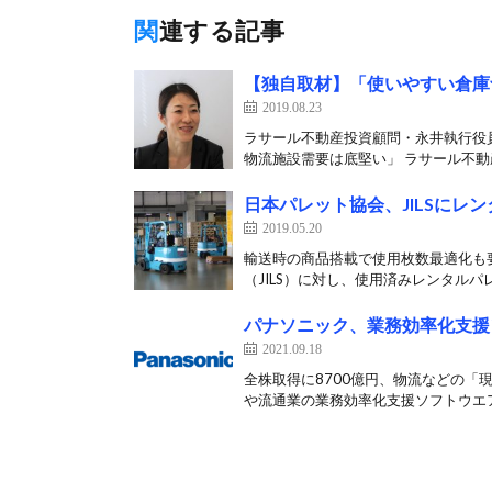
関連する記事
【独自取材】「使いやすい倉庫
2019.08.23
ラサール不動産投資顧問・永井執行役
物流施設需要は底堅い」 ラサール不動産
日本パレット協会、JILSに
2019.05.20
輸送時の商品搭載で使用枚数最適化も
（JILS）に対し、使用済みレンタルパレ
パナソニック、業務効率化支援
2021.09.18
全株取得に8700億円、物流などの「
や流通業の業務効率化支援ソフトウエア