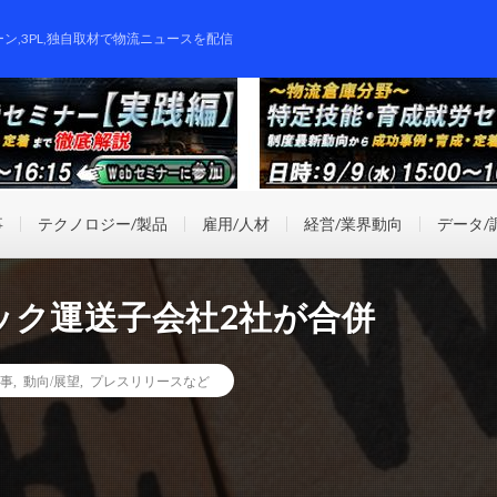
ーン,3PL,独自取材で物流ニュースを配信
事
テクノロジー/製品
雇用/人材
経営/業界動向
データ/
ック運送子会社2社が合併
事
,
動向/展望
,
プレスリリースなど