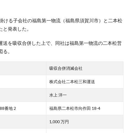
手掛ける子会社の福島第一物流（福島県須賀川市）と二本松
たと発表した。
運送を吸収合併した上で、同社は福島第一物流の二本松営
図る。
吸収合併消滅会社
株式会社二本松三和運送
水上 洋一
8番地 2
福島県二本松市向作田 18-4
1,000 万円