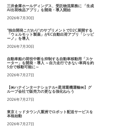
三井倉庫ホールディングス、受託物流業務に 「生成
AI出荷検品アプリ」を開発・導入開始
2026年7月30日
“独自開発こだわり”のサプリメントでD2C展開する
「ウェルモット製薬」がEC自動出荷アプリ「シッピ
ーノ」を導入
2026年7月30日
自動車船の荷役中断を抑制する自動車移動用「スケ
ーター」を開発・導入 ～自力走行できない車両を約
5分で移動可能に～
2026年7月27日
【㈱ハナインターナショナル×星清重機運輸㈱】グ
ループ会社で販売力の更なる強化ねらう
2026年7月27日
東京ミッドタウン八重洲でロボット配送サービスを
本格始動
2026年7月27日