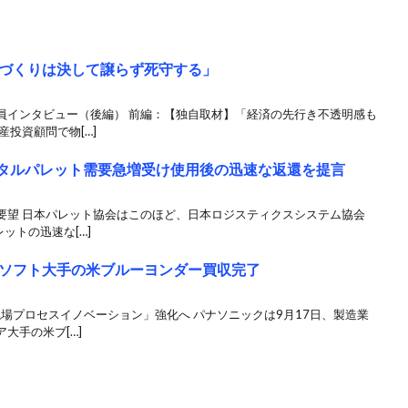
づくりは決して譲らず死守する」
員インタビュー（後編） 前編：【独自取材】「経済の先行き不透明感も
投資顧問で物[…]
レンタルパレット需要急増受け使用後の迅速な返還を提言
要望 日本パレット協会はこのほど、日本ロジスティクスシステム協会
ットの迅速な[…]
ソフト大手の米ブルーヨンダー買収完了
現場プロセスイノベーション」強化へ パナソニックは9月17日、製造業
大手の米ブ[…]