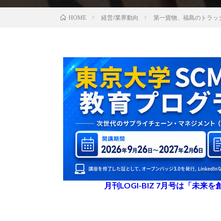
経営/業界動向
第一貨物、福島のトラッ
HOME
月刊LOGI-BIZ 7月号は「未