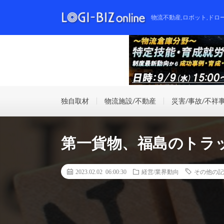
物流不動産,ロボット,ドロ
独自取材
物流施設/不動産
災害/事故/不祥
第一貨物、福島のトラ
2023.02.02 06:00:30
経営/業界動向
その他の記