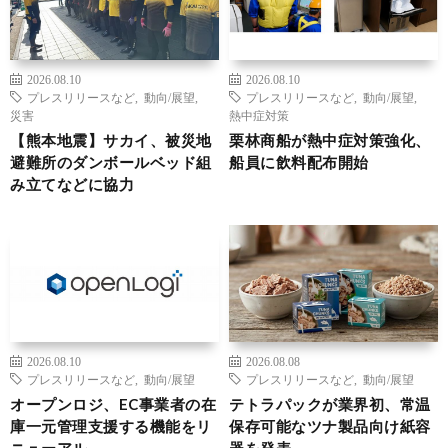
2026.08.10
2026.08.10
プレスリリースなど
,
動向/展望
,
プレスリリースなど
,
動向/展望
,
災害
熱中症対策
【熊本地震】サカイ、被災地
栗林商船が熱中症対策強化、
避難所のダンボールベッド組
船員に飲料配布開始
み立てなどに協力
2026.08.10
2026.08.08
プレスリリースなど
,
動向/展望
プレスリリースなど
,
動向/展望
オープンロジ、EC事業者の在
テトラパックが業界初、常温
庫一元管理支援する機能をリ
保存可能なツナ製品向け紙容