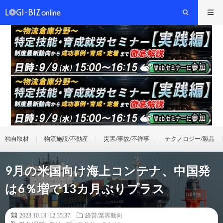
独自取材
物流施設/不動産
災害/事故/不祥事
テクノロジー/製品
9月の米国向け海上コンテナ、中国発
は6％増で13カ月ぶりプラス
2023.10.13 12:35:37
経営/業界動向