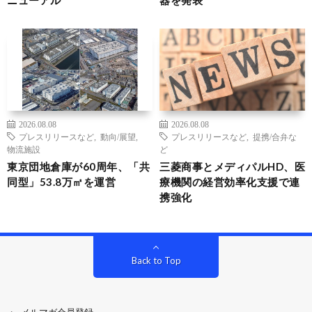
ニューアル
器を発表
2026.08.08
2026.08.08
プレスリリースなど
,
動向/展望
,
プレスリリースなど
,
提携/合弁な
物流施設
ど
東京団地倉庫が60周年、「共
三菱商事とメディパルHD、医
同型」53.8万㎡を運営
療機関の経営効率化支援で連
携強化
Back to Top
メルマガ会員登録