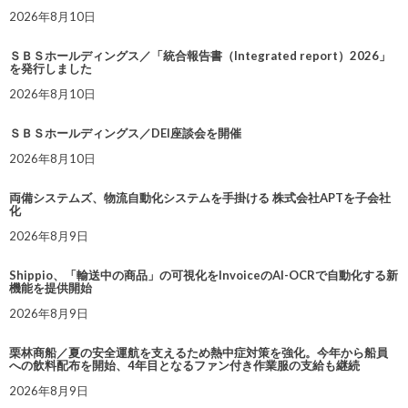
2026年8月10日
ＳＢＳホールディングス／「統合報告書（Integrated report）2026」
を発行しました
2026年8月10日
ＳＢＳホールディングス／DEI座談会を開催
2026年8月10日
両備システムズ、物流自動化システムを手掛ける 株式会社APTを子会社
化
2026年8月9日
Shippio、「輸送中の商品」の可視化をInvoiceのAI-OCRで自動化する新
機能を提供開始
2026年8月9日
栗林商船／夏の安全運航を支えるため熱中症対策を強化。今年から船員
への飲料配布を開始、4年目となるファン付き作業服の支給も継続
2026年8月9日