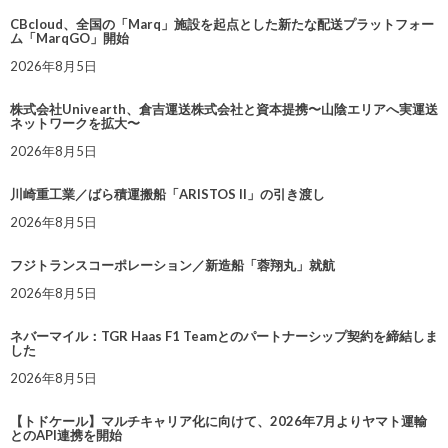
CBcloud、全国の「Marq」施設を起点とした新たな配送プラットフォー
ム「MarqGO」開始
2026年8月5日
株式会社Univearth、倉吉運送株式会社と資本提携〜山陰エリアへ実運送
ネットワークを拡大〜
2026年8月5日
川崎重工業／ばら積運搬船「ARISTOS II」の引き渡し
2026年8月5日
フジトランスコーポレーション／新造船「蓉翔丸」就航
2026年8月5日
ネバーマイル：TGR Haas F1 Teamとのパートナーシップ契約を締結しま
した
2026年8月5日
【トドケール】マルチキャリア化に向けて、2026年7月よりヤマト運輸
とのAPI連携を開始