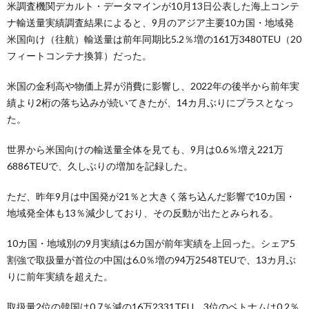
米調査機関デカルト・データマインが10月13日公表した海上コンテ
ナ輸送量実績調査結果によると、9月のアジア主要10カ国・地域発
米国向け（往航）輸送量は前年同期比5.2％増の161万3480TEU（20
フィートコンテナ換算）だった。
米国の金利高や物価上昇が消費に影響し、2022年の後半から前年実
績より2桁の落ち込みが続いてきたが、14カ月ぶりにプラスとなっ
た。
世界から米国向けの輸送量全体を見ても、9月は0.6％増え221万
6886TEUで、久しぶりの増加を記録した。
ただ、昨年9月は中国発が21％と大きく落ち込んだ影響で10カ国・
地域発全体も13％減少しており、その反動が出たとみられる。
10カ国・地域別の9月実績は6カ国が前年実績を上回った。シェア5
割強で取扱量が首位の中国は6.0％増の94万2548TEUで、13カ月ぶ
りに前年実績を超えた。
取扱量2位の韓国は0.7％減の16万2331TEU、3位のベトナムは0.2％