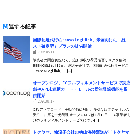
関連する記事
国際配送代行のtenso Logi-link、米国向けに「総コ
スト確定型」プランの提供開始
2026.06.11
販売者の関税負担なく、追加徴収や荷受拒否リスクを解消
BEENOSは6月11日、連結子会社で、国際配送代行サービス
「tenso Logi-link」（[…]
オープンロジ、ECフルフィルメントサービスで実店
舗やAPI未連携カート・モールの受注登録機能を提
供開始
2026.01.17
CSVアップロード・手動登録に対応、多様な販売チャネルの
受注・在庫を一元管理 オープンロジは1月16日、EC事業者向
けのフルフィルメントサービスについ[…]
トクヤマ、物流子会社の徳山海陸運送が「トクヤマ