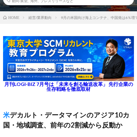
動向/展望
,
海外
,
プレスリリースなど
経営/業界動向
9月の米国向け海上コンテナ、中国発は6％増
HOME
月刊LOGI-BIZ 7月号は「未来を創る輸送改革」 先行企業の
生存戦略を徹底取材
米デカルト・データマインのアジア10カ
国・地域調査、前年の2割減から反動か