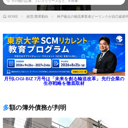
その他の記事
,
プレスリリースなど
,
不祥事
経営/業界動向
神戸拠点の物流事業者ビーリンクが自己破産申
HOME
月刊LOGI-BIZ 7月号は「未来を創る輸送改革」 先行企業の
生存戦略を徹底取材
多額の簿外債務が判明