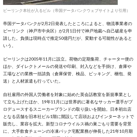
ビーリンク本社が入るビル（帝国データバンクウェブサイトより引用）
帝国データバンクが2月2日発表したところによると、物流事業者の
ビーリンク（神戸市中央区）が2月1日付で神戸地裁へ自己破産を申
請した。負債は現時点で推定50億円だが、変動する可能性があると
いう。
ビーリンクは2005年11月に設立。荷物の定期集荷、チャーター便の
ほか、ダイレクトメールの発送や印刷、封入などを手掛け、倉庫や
工場などの業務一括請負（倉庫保管、検品、ピッキング、梱包、発
送）と人材派遣も行っていた。
自社雇用の外国人労働者を対象に始めた英会話教室を新規事業とし
て立ち上げたほか、19年11月には世界的に著名なサッカー選手がプ
ロデュースするスニーカーブランドの取り扱いを開始。日本初出店
となる店舗を旧本社ビル1階に開設して店頭およびインターネットで
販売し、業容を拡大。新型コロナウイルス禍の巣ごもり需要を背景
に、大手飲食チェーンの冷凍パック宅配業務が伸長した21年10月期