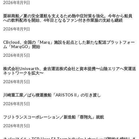
2026年8月9日
栗林商船／夏の安全運航を支えるため熱中症対策を強化。今年から船員
への飲料配布を開始、4年目となるファン付き作業服の支給も継続
2026年8月9日
CBcloud、全国の「Marq」施設を起点とした新たな配送プラットフォー
ム「MarqGO」開始
2026年8月5日
株式会社Univearth、倉吉運送株式会社と資本提携〜山陰エリアへ実運送
ネットワークを拡大〜
2026年8月5日
川崎重工業／ばら積運搬船「ARISTOS II」の引き渡し
2026年8月5日
フジトランスコーポレーション／新造船「蓉翔丸」就航
2026年8月5日