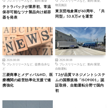
プレスリリースなど
,
動向/展望
プレスリリースなど
,
動向/展望
,
物流施設
テトラパックが業界初、常温
東京団地倉庫が60周年、「共
保存可能なツナ製品向け紙容
同型」53.8万㎡を運営
器を発表
2026.08.08
2026.08.08
プレスリリースなど
,
提携/合弁な
プレスリリースなど
,
動向/展望
,
ど
自動運転
三菱商事とメディパルHD、医
T2が品質マネジメントシステ
療機関の経営効率化支援で連
ムの国際規格「ISO9001」認
携強化
証取得、自動運転分野で国内
初