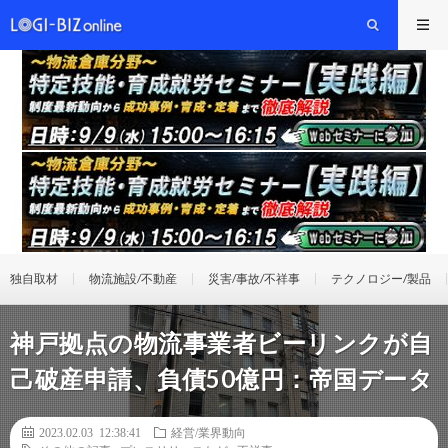
独自取材
物流施設/不動産
災害/事故/不祥事
テクノロジー/製品
神戸拠点の物流事業者ビーリンクが自
己破産申請、負債50億円：帝国データ
2023.02.03 12:38:41
経営/業界動向