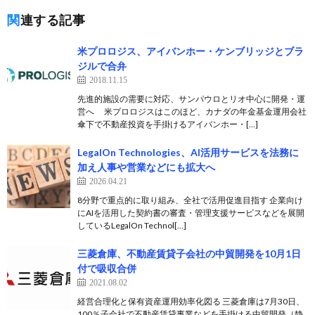
関連する記事
米プロロジス、アイバンホー・ケンブリッジとブラ
ジルで合弁
2018.11.15
先進的施設の需要に対応、サンパウロとリオ中心に開発・運
営へ 米プロロジスはこのほど、カナダの年金基金運用会社
傘下で不動産投資を手掛けるアイバンホー・[…]
LegalOn Technologies、AI活用サービスを法務に
加え人事や営業などにも拡大へ
2026.04.21
8分野で重点的に取り組み、全社で活用促進目指す 企業向け
にAIを活用した契約書の審査・管理支援サービスなどを展開
しているLegalOn Technol[…]
三菱倉庫、不動産賃貸子会社の中貿開発を10月1日
付で吸収合併
2021.08.02
経営合理化と保有資産運用効率化図る 三菱倉庫は7月30日、
100％子会社で不動産賃貸事業などを手掛ける中貿開発（静