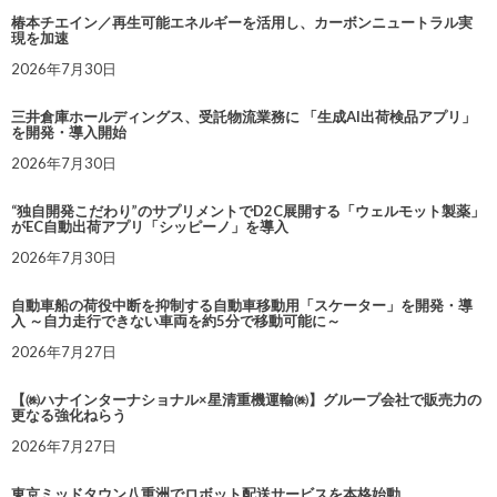
椿本チエイン／再生可能エネルギーを活用し、カーボンニュートラル実
現を加速
2026年7月30日
三井倉庫ホールディングス、受託物流業務に 「生成AI出荷検品アプリ」
を開発・導入開始
2026年7月30日
“独自開発こだわり”のサプリメントでD2C展開する「ウェルモット製薬」
がEC自動出荷アプリ「シッピーノ」を導入
2026年7月30日
自動車船の荷役中断を抑制する自動車移動用「スケーター」を開発・導
入 ～自力走行できない車両を約5分で移動可能に～
2026年7月27日
【㈱ハナインターナショナル×星清重機運輸㈱】グループ会社で販売力の
更なる強化ねらう
2026年7月27日
東京ミッドタウン八重洲でロボット配送サービスを本格始動