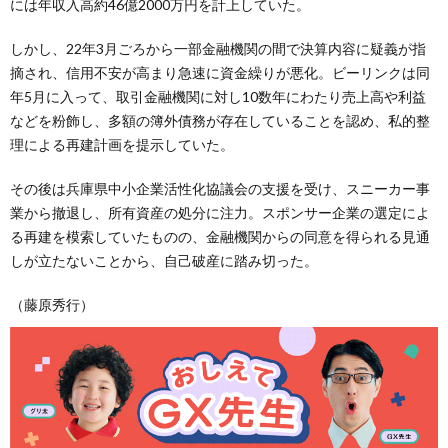
には年収入高約46億2000万円を計上していた。
しかし、22年3月ごろから一部金融機関の間で決算内容に疑義が指
摘され、信用不安が高まり急速に資金繰りが悪化。ビーリンクは同
年5月に入って、取引金融機関に対し10数年にわたり売上高や利益
などを粉飾し、多額の簿外債務が存在していることを認め、私的整
理による再建計画を提示していた。
その後は兵庫県中小企業活性化協議会の支援を受け、スニーカー事
業から撤退し、所有資産の処分に注力。スポンサー企業の選定によ
る再建を模索していたものの、金融機関からの同意を得られる見通
しが立たないことから、自己破産に踏み切った。
（藤原秀行）