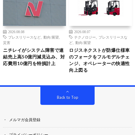
2026.08.08
2026.08.07
プレスリリースなど
,
動向/展望
,
テクノロジー
,
プレスリリースな
災害
ど
,
動向/展望
ニチレイがシステム障害で連
ロジスネクストが防爆仕様車
結売上高50億円減見込み、対
のフォークをフルモデルチェ
応費用10億円を特損計上
ンジ、オペレーターの快適性
向上図る
Back to Top
メルマガ会員登録
プライバシーポリシー