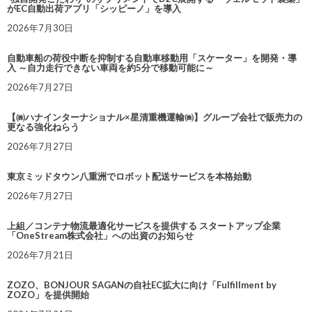
がEC自動出荷アプリ「シッピーノ」を導入
2026年7月30日
自動車船の荷役中断を抑制する自動車移動用「スケーター」を開発・導
入 ～自力走行できない車両を約5分で移動可能に～
2026年7月27日
【㈱ハナインターナショナル×星清重機運輸㈱】グループ会社で販売力の
更なる強化ねらう
2026年7月27日
東京ミッドタウン八重洲でロボット配送サービスを本格始動
2026年7月27日
上組／コンテナ物流最適化サービスを提供する スタートアップ企業
「OneStream株式会社」への出資のお知らせ
2026年7月21日
ZOZO、BONJOUR SAGANの自社EC拡大に向け「Fulfillment by
ZOZO」を提供開始