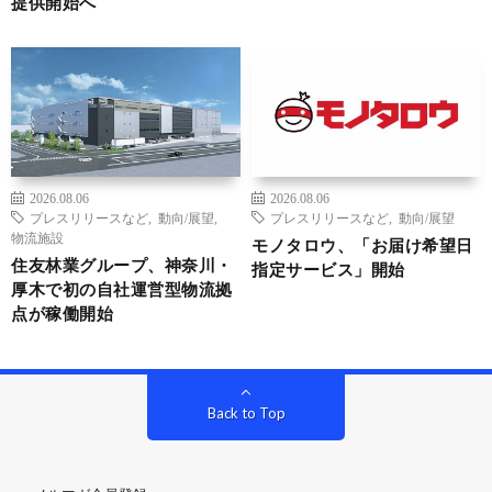
提供開始へ
2026.08.06
2026.08.06
プレスリリースなど
,
動向/展望
,
プレスリリースなど
,
動向/展望
物流施設
モノタロウ、「お届け希望日
住友林業グループ、神奈川・
指定サービス」開始
厚木で初の自社運営型物流拠
点が稼働開始
Back to Top