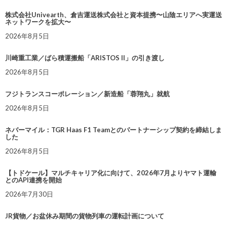
株式会社Univearth、倉吉運送株式会社と資本提携〜山陰エリアへ実運送
ネットワークを拡大〜
2026年8月5日
川崎重工業／ばら積運搬船「ARISTOS II」の引き渡し
2026年8月5日
フジトランスコーポレーション／新造船「蓉翔丸」就航
2026年8月5日
ネバーマイル：TGR Haas F1 Teamとのパートナーシップ契約を締結しま
した
2026年8月5日
【トドケール】マルチキャリア化に向けて、2026年7月よりヤマト運輸
とのAPI連携を開始
2026年7月30日
JR貨物／お盆休み期間の貨物列車の運転計画について