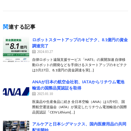
関連する記事
ロボットスタートアップのキビテク、8.1億円の資金
調達完了
2024.03.27
自律ロボット遠隔支援サービス「HATS」の展開加速 自律移
動ロボットの開発などを手掛けるスタートアップのキビテク
は3月27日、8.1億円の資金調達を実[…]
ANAが日本の航空会社初、IATAからリチウム電池
輸送の国際品質認証を取得
2025.01.10
医薬品や生産食品に続き 全日本空輸（ANA）は1月9日、国
際航空運送協会（IATA）が策定したリチウム電池輸送の国際
品質認証「CEIV Lithium[…]
アルケアと日本シグマックス、国内医療用品の共同
配送開始