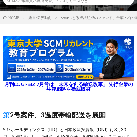
M&A/事業買収/経営統合
,
プレスリリースなど
経営/業界動向
SBSHDと政投銀組成のファンド、千葉・柏の
HOME
月刊LOGI-BIZ 7月号は「未来を創る輸送改革」 先行企業の
生存戦略を徹底取材
第2号案件、3温度帯輸配送を展開
SBSホールディングス（HD）と日本政策投資銀（DBJ）は3月30
日、昨年3月に共同で組成した物流企業を投資対象とするファンド