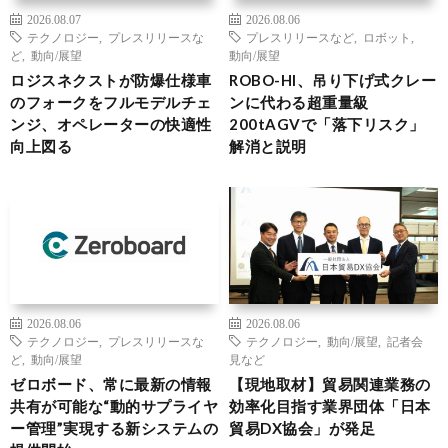
2026.08.07
2026.08.06
テクノロジー
,
プレスリリースな
プレスリリースなど
,
ロボット
,
ど
,
動向/展望
動向/展望
ロジスネクストが防爆仕様車
ROBO-HI、吊り下げ式クレー
のフォークをフルモデルチェ
ンに代わる超重量級
ンジ、オペレーターの快適性
200tAGVで「落下リスク」
向上図る
解消と説明
2026.08.06
2026.08.06
テクノロジー
,
プレスリリースな
テクノロジー
,
動向/展望
,
記者会
ど
,
動向/展望
見など
ゼロボード、常に最新の情報
【現地取材】貿易関連業務の
共有が可能な“動的サプライヤ
効率化目指す業界団体「日本
ー管理”実現する新システムの
貿易DX協会」が発足