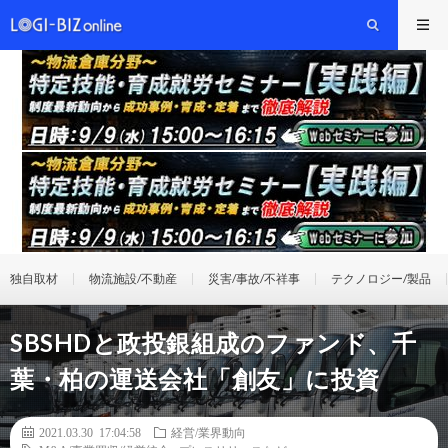
独自取材
物流施設/不動産
災害/事故/不祥事
テクノロジー/製品
SBSHDと政投銀組成のファンド、千
葉・柏の運送会社「創友」に投資
2021.03.30 17:04:58
経営/業界動向