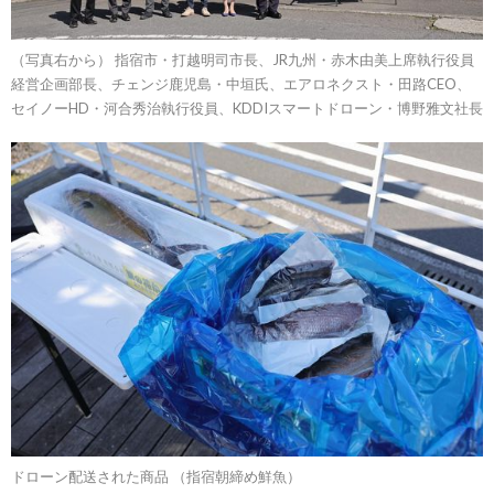
（写真右から） 指宿市・打越明司市長、JR九州・赤木由美上席執行役員
経営企画部長、チェンジ鹿児島・中垣氏、エアロネクスト・田路CEO、
セイノーHD・河合秀治執行役員、KDDIスマートドローン・博野雅文社長
ドローン配送された商品 （指宿朝締め鮮魚）