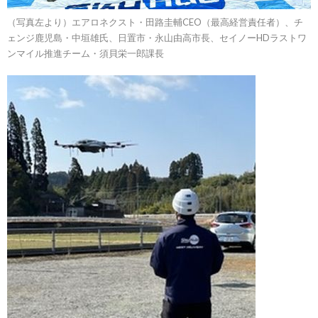
（写真左より）エアロネクスト・田路圭輔CEO（最高経営責任者）、チ
ェンジ鹿児島・中垣雄氏、日置市・永山由高市長、セイノーHDラストワ
ンマイル推進チーム・須貝栄一郎課長