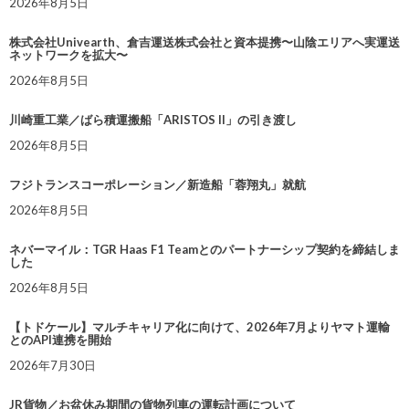
2026年8月5日
株式会社Univearth、倉吉運送株式会社と資本提携〜山陰エリアへ実運送
ネットワークを拡大〜
2026年8月5日
川崎重工業／ばら積運搬船「ARISTOS II」の引き渡し
2026年8月5日
フジトランスコーポレーション／新造船「蓉翔丸」就航
2026年8月5日
ネバーマイル：TGR Haas F1 Teamとのパートナーシップ契約を締結しま
した
2026年8月5日
【トドケール】マルチキャリア化に向けて、2026年7月よりヤマト運輸
とのAPI連携を開始
2026年7月30日
JR貨物／お盆休み期間の貨物列車の運転計画について