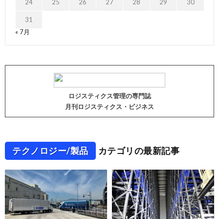
24
25
26
27
28
29
30
31
« 7月
ロジスティクス管理の専門誌
月刊ロジスティクス・ビジネス
テクノロジー/製品
カテゴリの最新記事