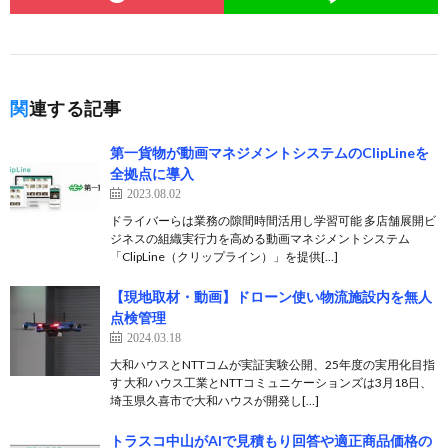
関連する記事
第一貨物が動画マネジメントシステムのClipLineを
全拠点に導入
2023.08.02
ドライバーらは業務の隙間時間活用し学習可能 多店舗展開ビ
ジネスの組織実行力を高める動画マネジメントシステム
「ClipLine（クリップライン）」を提供[…]
【現地取材・動画】ドローン使い物流施設内を無人
点検管理
2024.03.18
大和ハウスとNTTコムが実証実験公開、25年度の実用化目指
す 大和ハウス工業とNTTコミュニケーションズは3月18日、
埼玉県久喜市で大和ハウスが開発し[…]
トラスコ中山がAIで見積もり回答や適正商品価格の