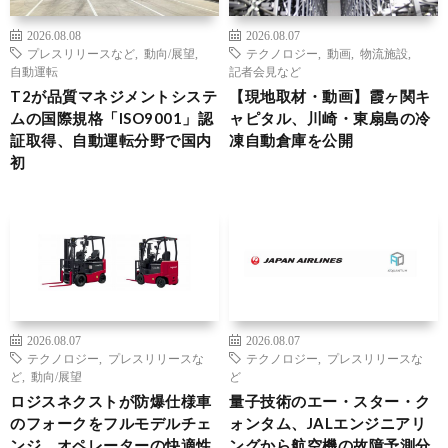
2026.08.08
2026.08.07
プレスリリースなど
,
動向/展望
,
テクノロジー
,
動画
,
物流施設
,
自動運転
記者会見など
T2が品質マネジメントシステ
【現地取材・動画】霞ヶ関キ
ムの国際規格「ISO9001」認
ャピタル、川崎・東扇島の冷
証取得、自動運転分野で国内
凍自動倉庫を公開
初
2026.08.07
2026.08.07
テクノロジー
,
プレスリリースな
テクノロジー
,
プレスリリースな
ど
,
動向/展望
ど
ロジスネクストが防爆仕様車
量子技術のエー・スター・ク
のフォークをフルモデルチェ
ォンタム、JALエンジニアリ
ンジ、オペレーターの快適性
ングから航空機の故障予測分