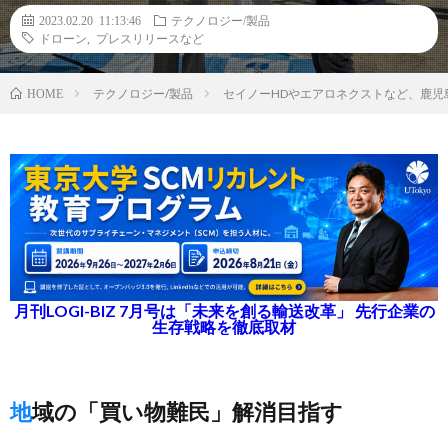
2023.02.20 11:13:46
テクノロジー/製品
ドローン
,
プレスリリースなど
テクノロジー/製品
セイノーHDやエアロネクストなど、鹿
HOME
月刊LOGI-BIZ 7月号は「未来を創る輸送改革」 先行企業の
生存戦略を徹底取材
地域の「買い物難民」解消目指す