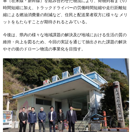
車（在来線・新幹線）を組み合わせた物流により、荷物到着までの
時間短縮に加え、トラックドライバーの労働時間短縮や走行距離短
縮による燃油消費量の削減など、住民と配送業者双方に様々な メリ
ットをもたらすことが期待されるとみている。
今後は、県内の様々な地域課題の解決及び地域における生活の質の
維持・向上を図るため、今回の実証を通じて抽出された課題の解決
やその後のドローン物流の事業化を目指す。