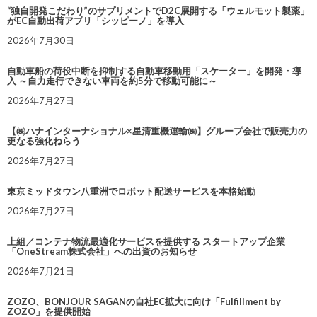
“独自開発こだわり”のサプリメントでD2C展開する「ウェルモット製薬」
がEC自動出荷アプリ「シッピーノ」を導入
2026年7月30日
自動車船の荷役中断を抑制する自動車移動用「スケーター」を開発・導
入 ～自力走行できない車両を約5分で移動可能に～
2026年7月27日
【㈱ハナインターナショナル×星清重機運輸㈱】グループ会社で販売力の
更なる強化ねらう
2026年7月27日
東京ミッドタウン八重洲でロボット配送サービスを本格始動
2026年7月27日
上組／コンテナ物流最適化サービスを提供する スタートアップ企業
「OneStream株式会社」への出資のお知らせ
2026年7月21日
ZOZO、BONJOUR SAGANの自社EC拡大に向け「Fulfillment by
ZOZO」を提供開始