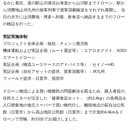
るかに着目。道の駅山川港活お海道から山川駅までドローン、駅か
ら消費地はJR九州の旅客列車で貨客混載輸送をそれぞれ展開し、当
日の夕方には消費地・博多へ到着、飲食店へ納品するまでのフロー
の検証を行った。
実証実施体制
プロジェクト全体企画・統括：チェンジ鹿児島
機体運航および実証企画（ルート選定等）：エアロネクスト、KDDI
スマートドローン
実証企画（物流ユースケースのアドバイス等）：セイノーHD
実証企画（自社アセットの提供、貨客混載等）：JR九州
フィールド提供：日置市、指宿市
ドローン物流による買い物難民の問題解決を図るため、購入者役の
住民モニターが注文した「健康食品セット」（約2.4kg）の各商品を
人口密集地の地元スーパーで買い物代行し、離陸地点の荻自治公民
館（日置市）から高山地区公民館（日置市）まで片道約4.4kmをド
ローンで空輸、約10分でお届けしました。