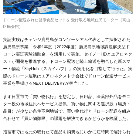
ドローン配送された健康食品セットを 受け取る地域住民モニター（高山
区民会館）
実証実験はチェンジ鹿児島がコンソーシアム代表として採択された
鹿児島県事業「令和4年度（2022年度）鹿児島県地域課題解決型ド
ローン実証実験補助金」を活用して実施。セイノーHDとエアロネク
ストが開発を推進する、ドローン配送と陸上輸送を融合した新スマ
ート物流「SkyHub（スカイハブ）」の実用化を目指して行った。実
際のドローン運航はエアロネクスト子会社でドローン配送サービス
事業を手掛けるNEXT DELIVERYが担当した。
まず日置市で「買い物代行」を想定し、日用品、医薬部外品をモニ
ター役の地域住民へサービス提供、買い物に関する選択肢（場所・
品目）が少ない条件不利地域で、買い物代行とドローン配送を組み
合わせて「買い物難民」の課題を解決できるかどうかを検証した。
指宿市では地元の取れたて産品を消費地にいかに短時間で届けられ