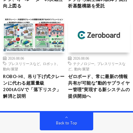
向上図る
析基盤構築を受託
2026.08.06
2026.08.06
プレスリリースなど
,
ロボット
,
テクノロジー
,
プレスリリースな
動向/展望
ど
,
動向/展望
ROBO-HI、吊り下げ式クレー
ゼロボード、常に最新の情報
ンに代わる超重量級
共有が可能な“動的サプライヤ
200tAGVで「落下リスク」
ー管理”実現する新システムの
解消と説明
提供開始へ
Back to Top