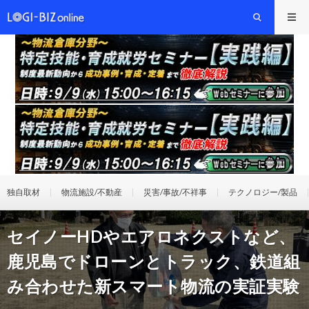
独自取材
物流施設/不動産
災害/事故/不祥事
テクノロジー/製品
セイノーHDやエアロネクストなど、
鹿児島でドローンとトラック、鉄道組
み合わせた新スマート物流の実証実験