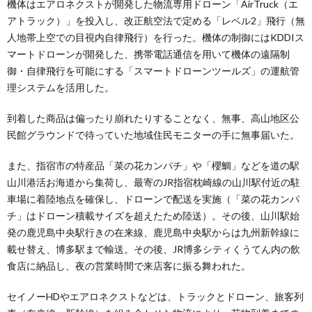
機体はエアロネクストが開発した物流専用ドローン「AirTruck（エ
アトラック）」を投入し、改正航空法で定める「レベル2」飛行（無
人地帯上空での目視内自律飛行）を行った。機体の制御にはKDDIス
マートドローンが開発した、携帯電話通信を用いて機体の遠隔制
御・自律飛行を可能にする「スマートドローンツールズ」の運航管
理システムを活用した。
到着した商品は偏ったり崩れたりすることなく、無事、高山地区公
民館グラウンドで待っていた地域住民モニターの手に無事届いた。
また、指宿市の特産品「菜の花カンパチ」や「櫻鯛」などを道の駅
山川港活お海道から集荷し、最寄のJR指宿枕崎線の山川駅付近の駐
車場に着陸地点を確保し、ドローンで配送を実施（「菜の花カンパ
チ」はドローン積載サイズを超えたため陸送）。その後、山川駅始
発の鹿児島中央駅行きの在来線、鹿児島中央駅からは九州新幹線に
載せ替え、博多駅まで輸送。その後、JR博多シティくうてん内の飲
食店に納品し、夜の営業時間で来店客に振る舞われた。
セイノーHDやエアロネクストなどは、トラックとドローン、旅客列