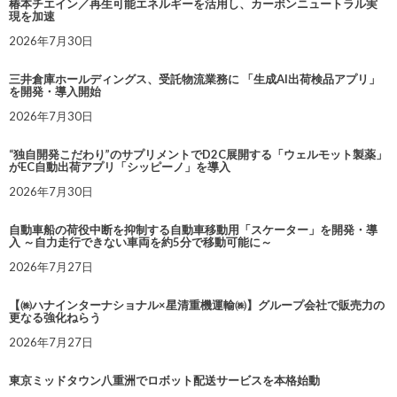
椿本チエイン／再生可能エネルギーを活用し、カーボンニュートラル実
現を加速
2026年7月30日
三井倉庫ホールディングス、受託物流業務に 「生成AI出荷検品アプリ」
を開発・導入開始
2026年7月30日
“独自開発こだわり”のサプリメントでD2C展開する「ウェルモット製薬」
がEC自動出荷アプリ「シッピーノ」を導入
2026年7月30日
自動車船の荷役中断を抑制する自動車移動用「スケーター」を開発・導
入 ～自力走行できない車両を約5分で移動可能に～
2026年7月27日
【㈱ハナインターナショナル×星清重機運輸㈱】グループ会社で販売力の
更なる強化ねらう
2026年7月27日
東京ミッドタウン八重洲でロボット配送サービスを本格始動