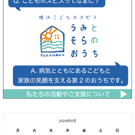
2026年8月
月
火
水
木
金
土
日