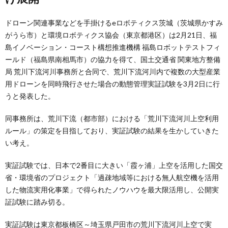
ドローン関連事業などを手掛けるeロボティクス茨城（茨城県かすみ
がうら市）と環境ロボティクス協会（東京都港区）は2月21日、福
島イノベーション・コースト構想推進機構 福島ロボットテストフィ
ールド（福島県南相馬市）の協力を得て、国土交通省 関東地方整備
局 荒川下流河川事務所と合同で、荒川下流河川内で複数の大型産業
用ドローンを同時飛行させた場合の動態管理実証試験を3月2日に行
うと発表した。
同事務所は、荒川下流（都市部）における「荒川下流河川上空利用
ルール」の策定を目指しており、実証試験の結果を生かしていきた
い考え。
実証試験では、日本で2番目に大きい「霞ヶ浦」上空を活用した国交
省・環境省のプロジェクト「過疎地域等における無人航空機を活用
した物流実用化事業」で得られたノウハウを最大限活用し、公開実
証試験に踏み切る。
実証試験は東京都板橋区～埼玉県戸田市の荒川下流河川上空で実