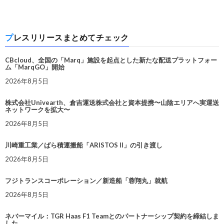
プレスリリースまとめてチェック
CBcloud、全国の「Marq」施設を起点とした新たな配送プラットフォー
ム「MarqGO」開始
2026年8月5日
株式会社Univearth、倉吉運送株式会社と資本提携〜山陰エリアへ実運送
ネットワークを拡大〜
2026年8月5日
川崎重工業／ばら積運搬船「ARISTOS II」の引き渡し
2026年8月5日
フジトランスコーポレーション／新造船「蓉翔丸」就航
2026年8月5日
ネバーマイル：TGR Haas F1 Teamとのパートナーシップ契約を締結しま
した