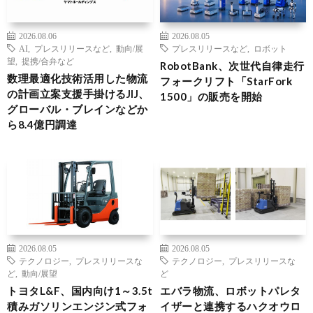
2026.08.06
2026.08.05
AI
,
プレスリリースなど
,
動向/展
プレスリリースなど
,
ロボット
望
,
提携/合弁など
RobotBank、次世代自律走行
数理最適化技術活用した物流
フォークリフト「StarFork
の計画立案支援手掛けるJIJ、
1500」の販売を開始
グローバル・ブレインなどか
ら8.4億円調達
2026.08.05
2026.08.05
テクノロジー
,
プレスリリースな
テクノロジー
,
プレスリリースな
ど
,
動向/展望
ど
トヨタL&F、国内向け1～3.5t
エバラ物流、ロボットパレタ
積みガソリンエンジン式フォ
イザーと連携するハクオウロ