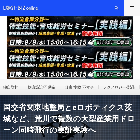
独自取材
物流施設/不動産
災害/事故/不祥事
テクノロジー/製品
国交省関東地整局とeロボティクス茨
城など、荒川で複数の大型産業用ドロ
ーン同時飛行の実証実験へ