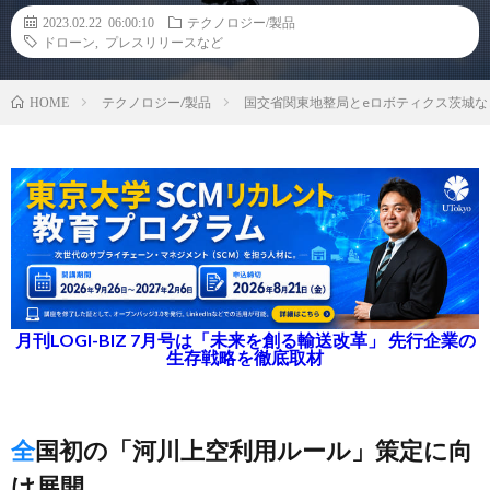
2023.02.22 06:00:10
テクノロジー/製品
ドローン
,
プレスリリースなど
テクノロジー/製品
国交省関東地整局とeロボティクス茨城
HOME
月刊LOGI-BIZ 7月号は「未来を創る輸送改革」 先行企業の
生存戦略を徹底取材
全国初の「河川上空利用ルール」策定に向
け展開