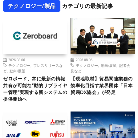
テクノロジー/製品
カテゴリの最新記事
2026.08.06
2026.08.06
テクノロジー
,
プレスリリースな
テクノロジー
,
動向/展望
,
記者会
ど
,
動向/展望
見など
ゼロボード、常に最新の情報
【現地取材】貿易関連業務の
共有が可能な“動的サプライヤ
効率化目指す業界団体「日本
ー管理”実現する新システムの
貿易DX協会」が発足
提供開始へ