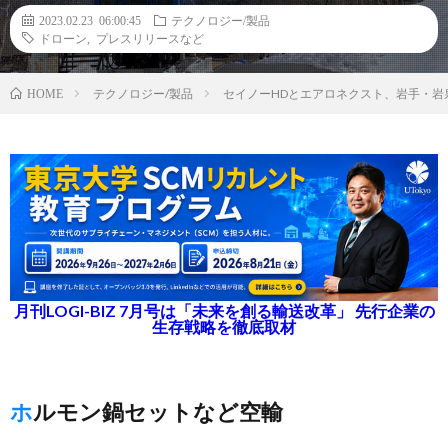
2023.02.23 06:00:45
テクノロジー/製品
ドローン
,
プレスリリースなど
テクノロジー/製品
セイノーHDとエアロネクスト、岩手・岩
HOME
月刊LOGI-BIZ 7月号は「未来を創る輸送改革」 先行企業の
生存戦略を徹底取材
ホルモン鍋セットなど空輸