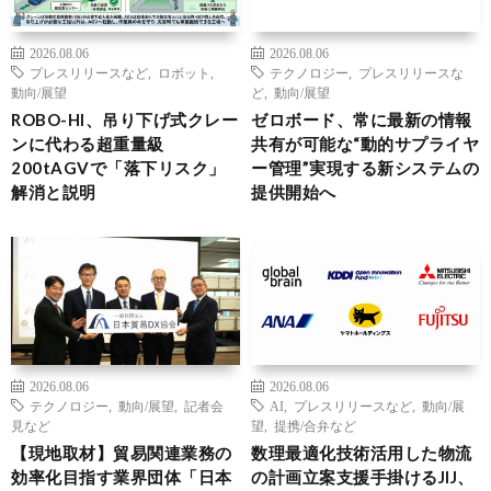
2026.08.06
2026.08.06
プレスリリースなど
,
ロボット
,
テクノロジー
,
プレスリリースな
動向/展望
ど
,
動向/展望
ROBO-HI、吊り下げ式クレー
ゼロボード、常に最新の情報
ンに代わる超重量級
共有が可能な“動的サプライヤ
200tAGVで「落下リスク」
ー管理”実現する新システムの
解消と説明
提供開始へ
2026.08.06
2026.08.06
テクノロジー
,
動向/展望
,
記者会
AI
,
プレスリリースなど
,
動向/展
見など
望
,
提携/合弁など
【現地取材】貿易関連業務の
数理最適化技術活用した物流
効率化目指す業界団体「日本
の計画立案支援手掛けるJIJ、