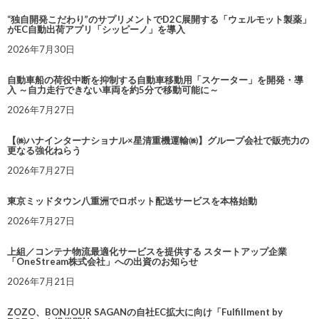
“独自開発こだわり”のサプリメントでD2C展開する「ウェルモット製薬」
がEC自動出荷アプリ「シッピーノ」を導入
2026年7月30日
自動車船の荷役中断を抑制する自動車移動用「スケーター」を開発・導
入 ～自力走行できない車両を約5分で移動可能に～
2026年7月27日
【㈱ハナインターナショナル×星清重機運輸㈱】グループ会社で販売力の
更なる強化ねらう
2026年7月27日
東京ミッドタウン八重洲でロボット配送サービスを本格始動
2026年7月27日
上組／コンテナ物流最適化サービスを提供する スタートアップ企業
「OneStream株式会社」への出資のお知らせ
2026年7月21日
ZOZO、BONJOUR SAGANの自社EC拡大に向け「Fulfillment by