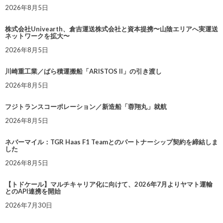
2026年8月5日
株式会社Univearth、倉吉運送株式会社と資本提携〜山陰エリアへ実運送
ネットワークを拡大〜
2026年8月5日
川崎重工業／ばら積運搬船「ARISTOS II」の引き渡し
2026年8月5日
フジトランスコーポレーション／新造船「蓉翔丸」就航
2026年8月5日
ネバーマイル：TGR Haas F1 Teamとのパートナーシップ契約を締結しま
した
2026年8月5日
【トドケール】マルチキャリア化に向けて、2026年7月よりヤマト運輸
とのAPI連携を開始
2026年7月30日