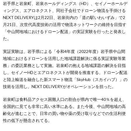
岩手県と岩泉町、岩泉ホールディングス（HD）、セイノーホールデ
ィングス、エアロネクスト、同社子会社でドローン物流を手掛ける
NEXT DELIVERYは2月22日、岩泉街内の「道の駅いわいずみ」で2
月21日、次世代高度技術の活用で物流ネットワークの維持を目指す
「中山間地域におけるドローン配送」の実証実験を行ったと発表し
た。
実証実験は、岩手県による「令和4年度（2022年度）岩手県中山間
地域におけるドローンを活用した地域課題解決に係る実証実験等業
務」の委託業務として実施。岩泉町の抱える地域課題の解決を目指
し、セイノーHDとエアロネクストが開発を推進する、ドローン配送
と陸上輸送を融合した新スマート物流「SkyHub（スカイハブ）」の
技術を活用し、NEXT DELIVERYがオペレーションを担った。
岩泉町は食料品アクセス困難人口の割合が県内で唯一40％を超え、
全国的に見ても非常に高い水準にある。また今後、中山間地域の高
齢化が進むことで、日常の買い物や薬の受け取りなどでの生活利便
性の低下が懸念されてる。