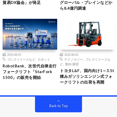
貿易DX協会」が発足
グローバル・ブレインなどか
ら8.4億円調達
2026.08.05
2026.08.05
プレスリリースなど
,
ロボット
テクノロジー
,
プレスリリースな
ど
,
動向/展望
RobotBank、次世代自律走行
トヨタL&F、国内向け1～3.5t
フォークリフト「StarFork
積みガソリンエンジン式フォ
1500」の販売を開始
ークリフトの出荷を再開
Back to Top