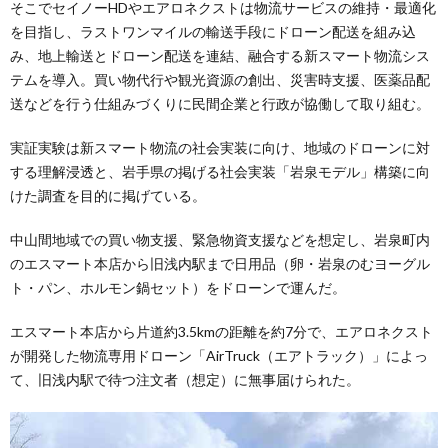
そこでセイノーHDやエアロネクストは物流サービスの維持・最適化
を目指し、ラストワンマイルの輸送手段にドローン配送を組み込
み、地上輸送とドローン配送を連結、融合する新スマート物流シス
テムを導入。買い物代行や観光資源の創出、災害時支援、医薬品配
送などを行う仕組みづくりに民間企業と行政が協働して取り組む。
実証実験は新スマート物流の社会実装に向け、地域のドローンに対
する理解浸透と、岩手県の掲げる社会実装「岩泉モデル」構築に向
けた調査を目的に掲げている。
中山間地域での買い物支援、緊急物資支援などを想定し、岩泉町内
のエスマート本店から旧浅内駅まで日用品（卵・岩泉のむヨーグル
ト・パン、ホルモン鍋セット）をドローンで運んだ。
エスマート本店から片道約3.5kmの距離を約7分で、エアロネクスト
が開発した物流専用ドローン「AirTruck（エアトラック）」によっ
て、旧浅内駅で待つ注文者（想定）に無事届けられた。