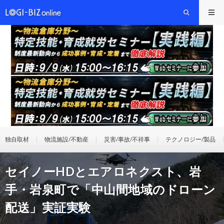
独自取材
物流施設/不動産
災害/事故/不祥事
テクノロジー/製品
セイノーHDとエアロネクスト、岩
手・岩泉町で「中山間地域のドローン
配送」実証実験