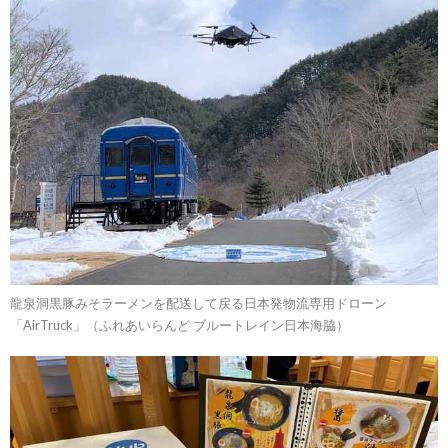
龍泉洞黒豚みそラーメンを配送して戻る日本発物流専用ドローン
「AirTruck」（ふれあいらんど ブルートレイン日本海脇）