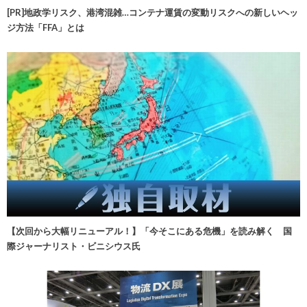
[PR]地政学リスク、港湾混雑…コンテナ運賃の変動リスクへの新しいヘッ
ジ方法「FFA」とは
【次回から大幅リニューアル！】「今そこにある危機」を読み解く 国
際ジャーナリスト・ビニシウス氏