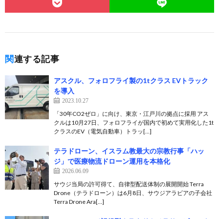
関連する記事
アスクル、フォロフライ製の1tクラス EVトラック
を導入
2023.10.27
「30年CO2ぜロ」に向け、東京・江戸川の拠点に採用 アス
クルは10月27日、フォロフライが国内で初めて実用化した1t
クラスのEV（電気自動車）トラッ[…]
テラドローン、イスラム教最大の宗教行事「ハッ
ジ」で医療物流ドローン運用を本格化
2026.06.09
サウジ当局の許可得て、自律型配送体制の展開開始 Terra
Drone（テラドローン）は6月8日、サウジアラビアの子会社
Terra Drone Ara[…]