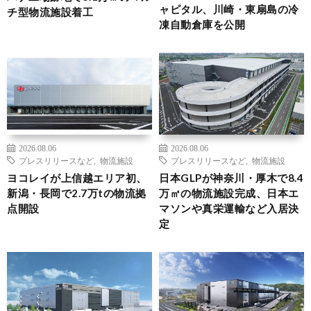
ャピタル、川崎・東扇島の冷
チ型物流施設着工
凍自動倉庫を公開
2026.08.06
2026.08.06
プレスリリースなど
,
物流施設
プレスリリースなど
,
物流施設
ヨコレイが上信越エリア初、
日本GLPが神奈川・厚木で8.4
新潟・長岡で2.7万tの物流拠
万㎡の物流施設完成、日本エ
点開設
マソンや真栄運輸など入居決
定