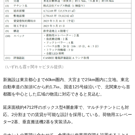
（いずれも霞ヶ関キャピタル提供）
新施設は東京都心まで60km圏内、大宮まで25km圏内に立地。東北
自動車道の加須ICから約1.7㎞。国道125号線沿いで、北関東から首
都圏を中心とした広域の物流に対応できると見込む。
延床面積約4712坪のボックス型4層倉庫で、マルチテナントにも対
応。2分割までの賃貸が可能な設計を採用している。荷物用エレベー
ター2基、垂直搬送機2基を実装済み。
テナントの要望に合わせて、倉庫内に作業用空調を設置することも