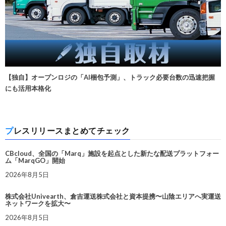
【独自】オープンロジの「AI梱包予測」、トラック必要台数の迅速把握
にも活用本格化
プレスリリースまとめてチェック
CBcloud、全国の「Marq」施設を起点とした新たな配送プラットフォー
ム「MarqGO」開始
2026年8月5日
株式会社Univearth、倉吉運送株式会社と資本提携〜山陰エリアへ実運送
ネットワークを拡大〜
2026年8月5日