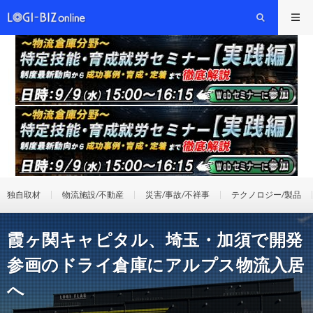
独自取材
物流施設/不動産
災害/事故/不祥事
テクノロジー/製品
霞ヶ関キャピタル、埼玉・加須で開発
参画のドライ倉庫にアルプス物流入居
へ