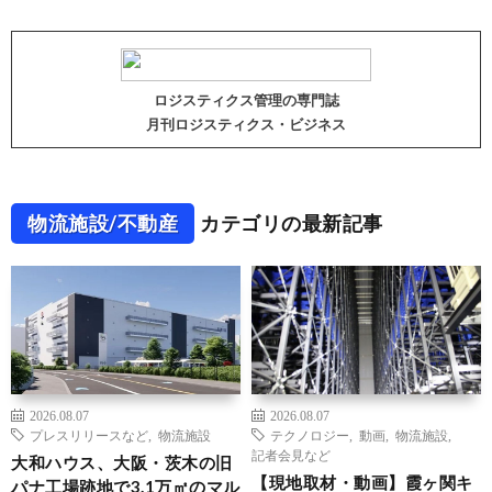
ロジスティクス管理の専門誌
月刊ロジスティクス・ビジネス
物流施設/不動産
カテゴリの最新記事
2026.08.07
2026.08.07
プレスリリースなど
,
物流施設
テクノロジー
,
動画
,
物流施設
,
記者会見など
大和ハウス、大阪・茨木の旧
【現地取材・動画】霞ヶ関キ
パナ工場跡地で3.1万㎡のマル