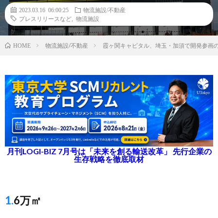
2023.03.16 06:00:25
物流施設/不動産
プレスリリースなど
,
物流施設
物流施設/不動産
霞ヶ関キャピタル、埼玉・加須で開発参画
HOME
月刊LOGI-BIZ 7月号は「未来を創る輸送改革」 先行企業の
生存戦略を徹底取材
1.6万㎡