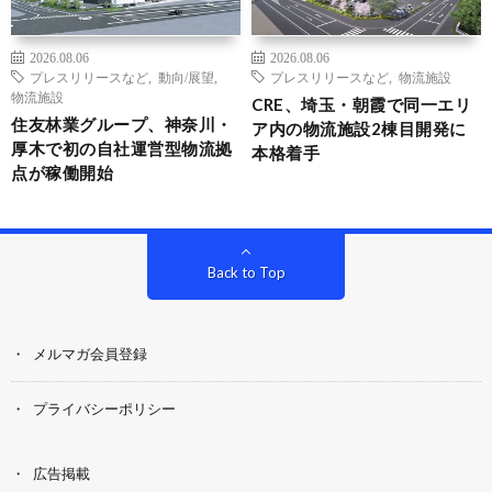
2026.08.06
2026.08.06
プレスリリースなど
,
動向/展望
,
プレスリリースなど
,
物流施設
物流施設
CRE、埼玉・朝霞で同一エリ
住友林業グループ、神奈川・
ア内の物流施設2棟目開発に
厚木で初の自社運営型物流拠
本格着手
点が稼働開始
Back to Top
メルマガ会員登録
プライバシーポリシー
広告掲載