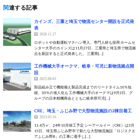
関連する記事
カインズ、三重と埼玉で物流センター開設を正式発
表
2020.11.27
ロボットや自動運転マテハン導入、専門人材も採用 ホームセ
ンター大手のカインズは11月27日、三重県と埼玉県で物流拠
点を新設すると正式発表した。 三重県[…]
工作機械大手オークマ、岐阜・可児に新物流拠点開
設
2025.09.03
部品組み立て機能備え製品完成までのリードタイム10％短
縮、30％の省人化も 工作機械大手のオークマは9月2日、グ
ループの日本精機商会とともに岐阜県可児[…]
CRE、埼玉・ふじみ野で大型物流施設の2棟目着工
2023.03.16
11.4万㎡、24年10月竣工予定 シーアールイー（CRE）は3月
15日、埼玉県ふじみ野市で新たな大型物流施設「ロジスクエ
アふじみ野B」の工事に着手し[…]