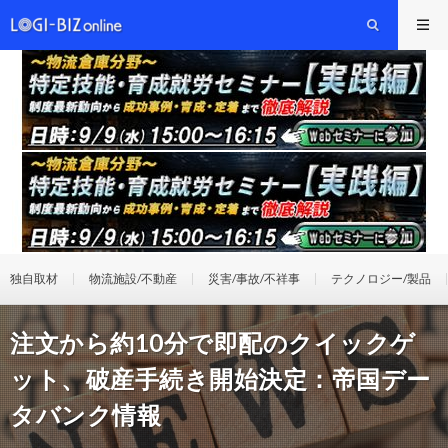
独自取材
物流施設/不動産
災害/事故/不祥事
テクノロジー/製品
注文から約10分で即配のクイックゲ
ット、破産手続き開始決定：帝国デー
タバンク情報