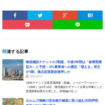
関連する記事
物流施設テナントの7割超、今後3年間は「倉庫面積
拡大」と予想：3PL事業者への委託「増える」荷主
が5割、拠点拡張意欲後押しか
2022.06.17
CBREテナント企業意識調査（前編） シービーアールイー
（CBRE）は6月16日、物流施設のテナント企業を対象とした
意識調査結果を公表した。前後編の2[…]
ホルムズ海峡の安全航行確保に取り組む共同声明、