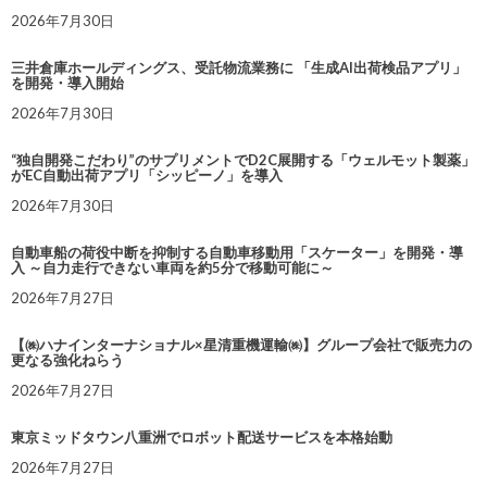
2026年7月30日
三井倉庫ホールディングス、受託物流業務に 「生成AI出荷検品アプリ」
を開発・導入開始
2026年7月30日
“独自開発こだわり”のサプリメントでD2C展開する「ウェルモット製薬」
がEC自動出荷アプリ「シッピーノ」を導入
2026年7月30日
自動車船の荷役中断を抑制する自動車移動用「スケーター」を開発・導
入 ～自力走行できない車両を約5分で移動可能に～
2026年7月27日
【㈱ハナインターナショナル×星清重機運輸㈱】グループ会社で販売力の
更なる強化ねらう
2026年7月27日
東京ミッドタウン八重洲でロボット配送サービスを本格始動
2026年7月27日