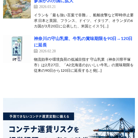
参加が20カ国に拡大
2026.03.21
イランを「最も強い言葉で非難」、船舶攻撃など即時停止要
求 日本と英国、フランス、ドイツ、イタリア、オランダの6
カ国が3月20日に公表した、米国とイスラ[…]
神奈川の守山乳業、牛乳の賞味期限を90日→120日
に延長
2026.02.28
物流効率や環境負荷の低減目指す 守山乳業（神奈川県平塚
市）は2月27日、「A2北海道のおいしい牛乳」の賞味期限を
従来の90日から120日に延長すると発[…]