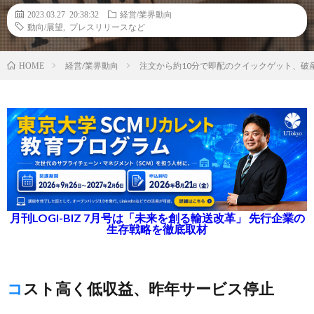
2023.03.27 20:38:32
経営/業界動向
動向/展望
,
プレスリリースなど
経営/業界動向
注文から約10分で即配のクイックゲット、破
HOME
月刊LOGI-BIZ 7月号は「未来を創る輸送改革」 先行企業の
生存戦略を徹底取材
コスト高く低収益、昨年サービス停止