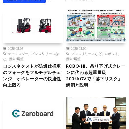
2026.08.07
2026.08.06
テクノロジー
,
プレスリリースな
プレスリリースなど
,
ロボット
,
ど
,
動向/展望
動向/展望
ロジスネクストが防爆仕様車
ROBO-HI、吊り下げ式クレー
のフォークをフルモデルチェ
ンに代わる超重量級
ンジ、オペレーターの快適性
200tAGVで「落下リスク」
向上図る
解消と説明