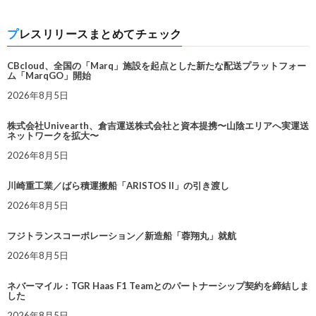
プレスリリースまとめてチェック
CBcloud、全国の「Marq」施設を起点とした新たな配送プラットフォー
ム「MarqGO」開始
2026年8月5日
株式会社Univearth、倉吉運送株式会社と資本提携〜山陰エリアへ実運送
ネットワークを拡大〜
2026年8月5日
川崎重工業／ばら積運搬船「ARISTOS II」の引き渡し
2026年8月5日
フジトランスコーポレーション／新造船「蓉翔丸」就航
2026年8月5日
ネバーマイル：TGR Haas F1 Teamとのパートナーシップ契約を締結しま
した
2026年8月5日