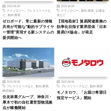
2026.08.06
2026.08.06
テクノロジー
,
プレスリリースな
テクノロジー
,
動向/展望
,
記者会
ど
,
動向/展望
見など
ゼロボード、常に最新の情報
【現地取材】貿易関連業務の
共有が可能な“動的サプライヤ
効率化目指す業界団体「日本
ー管理”実現する新システムの
貿易DX協会」が発足
提供開始へ
2026.08.06
2026.08.06
プレスリリースなど
,
動向/展望
,
プレスリリースなど
,
動向/展望
物流施設
モノタロウ、「お届け希望日
住友林業グループ、神奈川・
指定サービス」開始
厚木で初の自社運営型物流拠
点が稼働開始