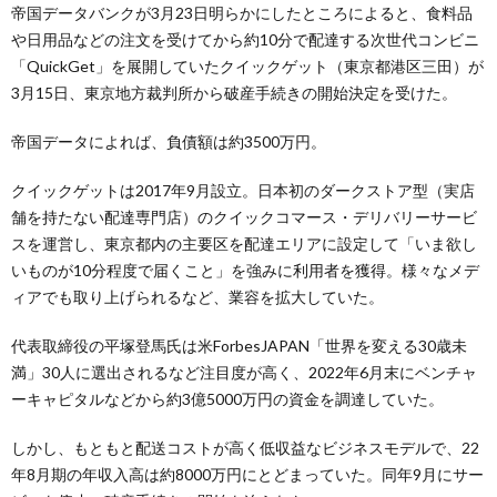
帝国データバンクが3月23日明らかにしたところによると、食料品
や日用品などの注文を受けてから約10分で配達する次世代コンビニ
「QuickGet」を展開していたクイックゲット（東京都港区三田）が
3月15日、東京地方裁判所から破産手続きの開始決定を受けた。
帝国データによれば、負債額は約3500万円。
クイックゲットは2017年9月設立。日本初のダークストア型（実店
舗を持たない配達専門店）のクイックコマース・デリバリーサービ
スを運営し、東京都内の主要区を配達エリアに設定して「いま欲し
いものが10分程度で届くこと」を強みに利用者を獲得。様々なメデ
ィアでも取り上げられるなど、業容を拡大していた。
代表取締役の平塚登馬氏は米ForbesJAPAN「世界を変える30歳未
満」30人に選出されるなど注目度が高く、2022年6月末にベンチャ
ーキャピタルなどから約3億5000万円の資金を調達していた。
しかし、もともと配送コストが高く低収益なビジネスモデルで、22
年8月期の年収入高は約8000万円にとどまっていた。同年9月にサー