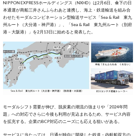
NIPPON EXPRESSホールディングス（NXHD）は2月6日、傘下の日
本通運が商船三井さんふらわあと連携し、海上・鉄道輸送を組み合
わせたモーダルコンビネーション型輸送サービス「Sea & Rail 東九
州ルート（大分港－神戸港）」、「Sea & Rail 東九州ルート（別府
港－大阪港）」を2月13日に始めると発表した。
モーダルシフト需要が伸び、脱炭素の潮流の強まりや「2024年問
題」への対応でさらに今後も利用が見込まれるため、サービス内容
を拡充する。企業のBCP対応のニーズにも応える狙いがある。
サービスに当たっては、日通が独自に開発した鉄道・内航船双方の