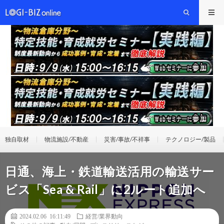
独自取材
物流施設/不動産
災害/事故/不祥事
テクノロジー/製品
日通、海上・鉄道輸送活用の輸送サー
ビス「Sea & Rail」に2ルート追加へ
2024.02.06 16:11:49
経営/業界動向