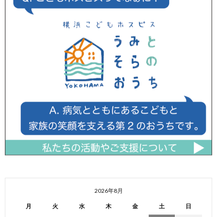
2026年8月
月
火
水
木
金
土
日