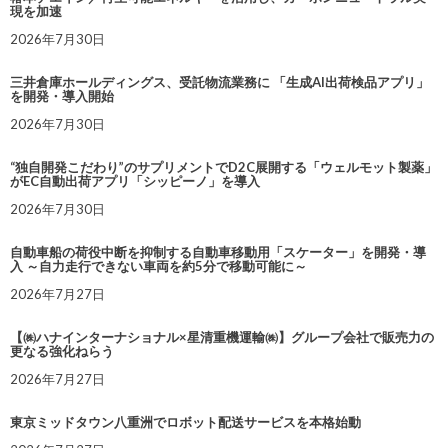
現を加速
2026年7月30日
三井倉庫ホールディングス、受託物流業務に 「生成AI出荷検品アプリ」
を開発・導入開始
2026年7月30日
“独自開発こだわり”のサプリメントでD2C展開する「ウェルモット製薬」
がEC自動出荷アプリ「シッピーノ」を導入
2026年7月30日
自動車船の荷役中断を抑制する自動車移動用「スケーター」を開発・導
入 ～自力走行できない車両を約5分で移動可能に～
2026年7月27日
【㈱ハナインターナショナル×星清重機運輸㈱】グループ会社で販売力の
更なる強化ねらう
2026年7月27日
東京ミッドタウン八重洲でロボット配送サービスを本格始動