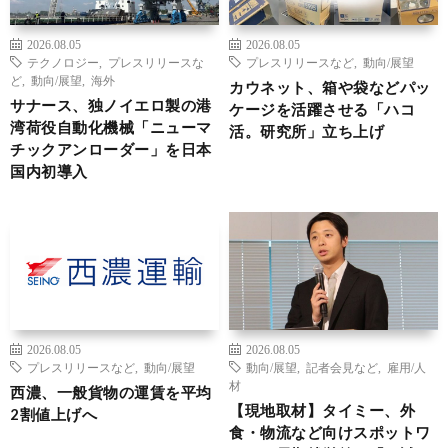
2026.08.05
2026.08.05
テクノロジー
,
プレスリリースな
プレスリリースなど
,
動向/展望
ど
,
動向/展望
,
海外
カウネット、箱や袋などパッ
サナース、独ノイエロ製の港
ケージを活躍させる「ハコ
湾荷役自動化機械「ニューマ
活。研究所」立ち上げ
チックアンローダー」を日本
国内初導入
2026.08.05
2026.08.05
プレスリリースなど
,
動向/展望
動向/展望
,
記者会見など
,
雇用/人
材
西濃、一般貨物の運賃を平均
【現地取材】タイミー、外
2割値上げへ
食・物流など向けスポットワ