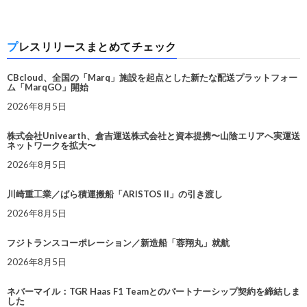
プレスリリースまとめてチェック
CBcloud、全国の「Marq」施設を起点とした新たな配送プラットフォー
ム「MarqGO」開始
2026年8月5日
株式会社Univearth、倉吉運送株式会社と資本提携〜山陰エリアへ実運送
ネットワークを拡大〜
2026年8月5日
川崎重工業／ばら積運搬船「ARISTOS II」の引き渡し
2026年8月5日
フジトランスコーポレーション／新造船「蓉翔丸」就航
2026年8月5日
ネバーマイル：TGR Haas F1 Teamとのパートナーシップ契約を締結しま
した