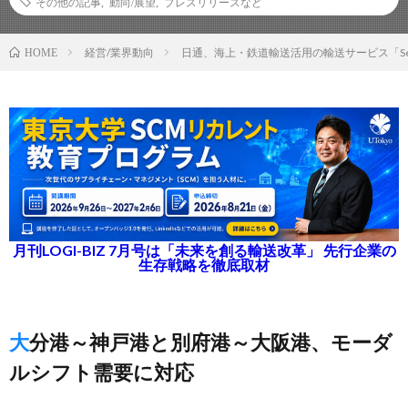
その他の記事
,
動向/展望
,
プレスリリースなど
経営/業界動向
日通、海上・鉄道輸送活用の輸送サービス「Sea 
HOME
月刊LOGI-BIZ 7月号は「未来を創る輸送改革」 先行企業の
生存戦略を徹底取材
大分港～神戸港と別府港～大阪港、モーダ
ルシフト需要に対応