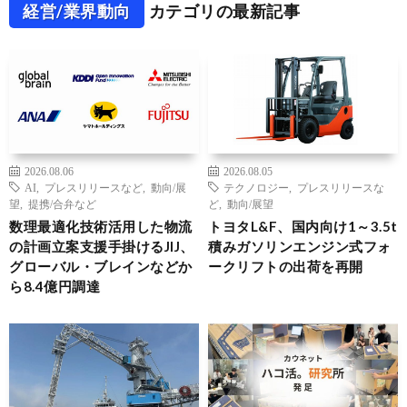
経営/業界動向
カテゴリの最新記事
2026.08.06
2026.08.05
AI
,
プレスリリースなど
,
動向/展
テクノロジー
,
プレスリリースな
望
,
提携/合弁など
ど
,
動向/展望
数理最適化技術活用した物流
トヨタL&F、国内向け1～3.5t
の計画立案支援手掛けるJIJ、
積みガソリンエンジン式フォ
グローバル・ブレインなどか
ークリフトの出荷を再開
ら8.4億円調達