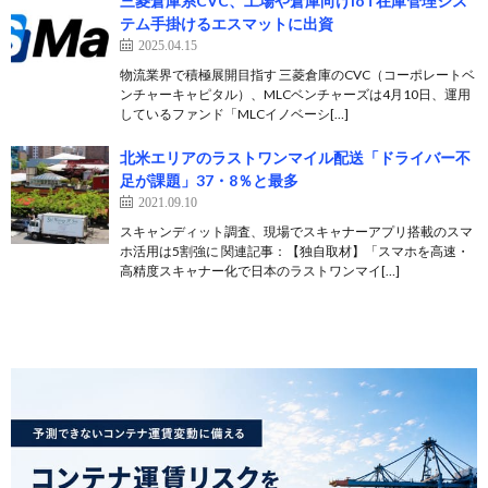
三菱倉庫系CVC、工場や倉庫向けIoT在庫管理シス
テム手掛けるエスマットに出資
2025.04.15
物流業界で積極展開目指す 三菱倉庫のCVC（コーポレートベ
ンチャーキャピタル）、MLCベンチャーズは4月10日、運用
しているファンド「MLCイノベーシ[…]
北米エリアのラストワンマイル配送「ドライバー不
足が課題」37・8％と最多
2021.09.10
スキャンディット調査、現場でスキャナーアプリ搭載のスマ
ホ活用は5割強に 関連記事：【独自取材】「スマホを高速・
高精度スキャナー化で日本のラストワンマイ[…]