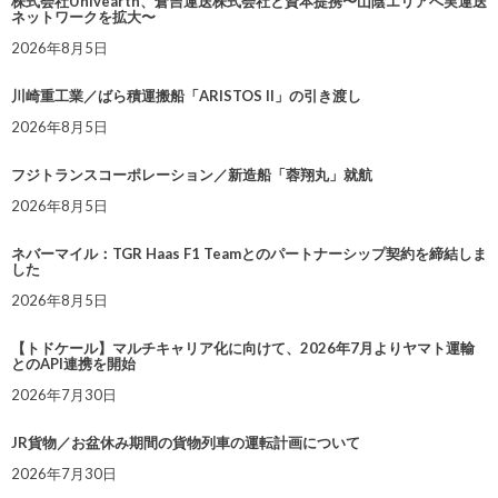
株式会社Univearth、倉吉運送株式会社と資本提携〜山陰エリアへ実運送
ネットワークを拡大〜
2026年8月5日
川崎重工業／ばら積運搬船「ARISTOS II」の引き渡し
2026年8月5日
フジトランスコーポレーション／新造船「蓉翔丸」就航
2026年8月5日
ネバーマイル：TGR Haas F1 Teamとのパートナーシップ契約を締結しま
した
2026年8月5日
【トドケール】マルチキャリア化に向けて、2026年7月よりヤマト運輸
とのAPI連携を開始
2026年7月30日
JR貨物／お盆休み期間の貨物列車の運転計画について
2026年7月30日