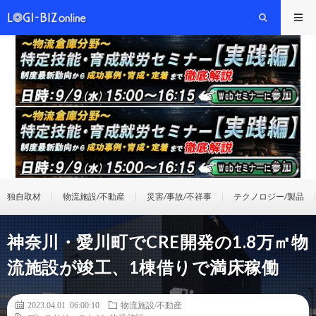
独自取材
物流施設/不動産
災害/事故/不祥事
テクノロジー/製品
神奈川・愛川町でCRE開発の1.8万㎡物
流施設が竣工、1棟借りで満床稼働
2023.04.01 06:00:10
物流施設/不動産