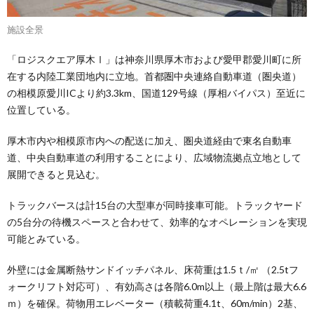
施設全景
「ロジスクエア厚木Ⅰ」は神奈川県厚木市および愛甲郡愛川町に所
在する内陸工業団地内に立地。首都圏中央連絡自動車道（圏央道）
の相模原愛川ICより約3.3km、国道129号線（厚相バイパス）至近に
位置している。
厚木市内や相模原市内への配送に加え、圏央道経由で東名自動車
道、中央自動車道の利用することにより、広域物流拠点立地として
展開できると見込む。
トラックバースは計15台の大型車が同時接車可能。トラックヤード
の5台分の待機スペースと合わせて、効率的なオペレーションを実現
可能とみている。
外壁には金属断熱サンドイッチパネル、床荷重は1.5ｔ/㎡ （2.5tフ
ォークリフト対応可）、有効高さは各階6.0m以上（最上階は最大6.6
ｍ）を確保。荷物用エレベーター（積載荷重4.1t、60m/min）2基、