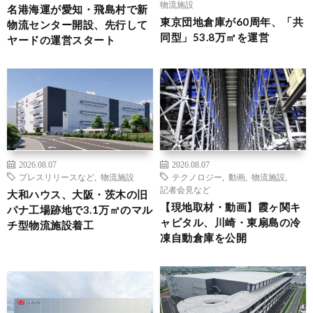
物流施設
名港海運が愛知・飛島村で新
東京団地倉庫が60周年、「共
物流センター開設、先行して
同型」53.8万㎡を運営
ヤードの運営スタート
2026.08.07
2026.08.07
プレスリリースなど
,
物流施設
テクノロジー
,
動画
,
物流施設
,
記者会見など
大和ハウス、大阪・茨木の旧
【現地取材・動画】霞ヶ関キ
パナ工場跡地で3.1万㎡のマル
ャピタル、川崎・東扇島の冷
チ型物流施設着工
凍自動倉庫を公開