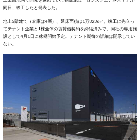
同日、竣工したと発表した。
地上5階建て（倉庫は4層）、延床面積は1万8236㎡。竣工に先立っ
てテナント企業と1棟全体の賃貸借契約を締結済みで、同社の専用施
設として4月1日に稼働開始予定。テナント期御の詳細は開示してい
ない。