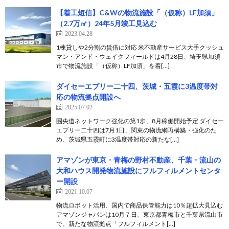
【着工短信】C&Wの物流施設「（仮称）LF加須」
（2.7万㎡）24年5月竣工見込む
2023.04.28
1棟貸しや2分割の賃借に対応 米不動産サービス大手クッシュ
マン・アンド・ウェイクフィールドは4月28日、埼玉県加須
市で物流施設「（仮称）LF加須」を着[…]
ダイセーエブリー二十四、茨城・五霞に3温度帯対
応の物流拠点開設へ
2025.07.02
圏央道ネットワーク強化の第1歩、8月稼働開始予定 ダイセー
エブリー二十四は7月1日、関東の物流網再構築・強化のた
め、茨城県五霞町に3温度帯対応の新たな[…]
アマゾンが東京・青梅の野村不動産、千葉・流山の
大和ハウス開発物流施設にフルフィルメントセンタ
ー開設
2021.10.07
物流ロボット活用、国内で商品保管能力は10％超拡大見込む
アマゾンジャパンは10月７日、東京都青梅市と千葉県流山市
で、新たな物流拠点「フルフィルメント[…]