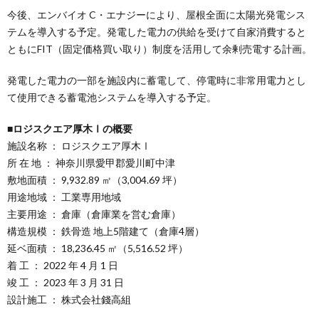
今後、エンバイオ C・エナジーにより、屋根全面に太陽光発電シス
テムを導入する予定。発電した電力の供給を受けて自家消費すると
ともにFIT（固定価格買い取り）制度を活用して余剰売電する計画。
発電した電力の一部を施設内に蓄電して、停電時に非常用電力とし
て使用できる蓄電池システムを導入する予定。
■ロジスクエア厚木Ⅰの概要
施設名称 ： ロジスクエア厚木Ⅰ
所 在 地 ： 神奈川県愛甲郡愛川町中津
敷地面積 ： 9,932.89 ㎡（3,004.69 坪）
用途地域 ： 工業専用地域
主要用途 ： 倉庫（倉庫業を営む倉庫）
構造規模 ： 鉄骨造 地上5階建て（倉庫4層）
延ベ面積 ： 18,236.45 ㎡（5,516.52 坪）
着 工 ： 2022 年 4 月 1 日
竣 工 ： 2023 年 3 月 31 日
設計施工 ： 株式会社錢高組