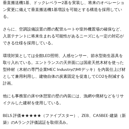
垂直搬送機1基、ドックレベラー2基を実装し、将来のオペレーショ
ン変更に備えて垂直搬送機1基増設を可能とする構造を採用してい
る。
さらに、空調設備設置の際の配管ルートや室外機置場の確保など、
入居テナントに将来生まれる可能性があるニーズにも一定の対応が
できる仕様を採用している。
環境対策としては全館LED照明、人感センサー、節水型衛生器具を
取り入れている。エントランスの天井面には国産天然木材を使った
型枠材（木材の専門企業MEC IndustryのMIデッキ）を内装仕上げ材
として兼用利用し、建物自体の炭素固定を促進してCO2を削減する
計画。
他にも事務室の床や休憩室の壁の内装には、漁網や廃材などをリサ
イクルした建材を使用している。
BELS 評価★★★★★（ファイブスター）、ZEB、CASBEE-建築（新
築）のAランク評価認証を取得済み。