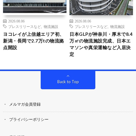
2026.08.06
2026.08.06
プレスリリースなど
,
物流施設
プレスリリースなど
,
物流施設
ヨコレイが上信越エリア初、
日本GLPが神奈川・厚木で8.4
新潟・長岡で2.7万tの物流拠
万㎡の物流施設完成、日本エ
点開設
マソンや真栄運輸など入居決
定
Back to Top
メルマガ会員登録
プライバシーポリシー