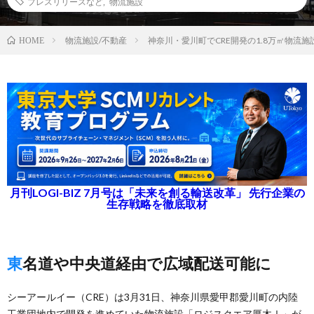
プレスリリースなど
,
物流施設
物流施設/不動産
神奈川・愛川町でCRE開発の1.8万㎡物流
HOME
月刊LOGI-BIZ 7月号は「未来を創る輸送改革」 先行企業の
生存戦略を徹底取材
東名道や中央道経由で広域配送可能に
シーアールイー（CRE）は3月31日、神奈川県愛甲郡愛川町の内陸
工業団地内で開発を進めていた物流施設「ロジスクエア厚木Ⅰ」が