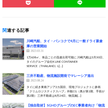
関連する記事
川崎汽船、タイ・バンコクで4月に一般ドライ新倉
庫の営業開始
2023.03.31
1万638㎡、単品ごとの迅速出荷可能に 川崎汽船は3月30日、
タイのグループ会社K LINE CONTAINER
SERVICE（THAILAND）L[…]
三井不動産、物流施設開発でマレーシア進出
2023.08.24
タイに続き東南アジア2カ国目、現地プロジェクトに参画
「クリムロジスティクスハブ」外観CG（奥が第1期、手前が
第2期） 三井不動産は8月24日、物流施[…]
【独自取材】SGHDグループのEC事業者向け「物流