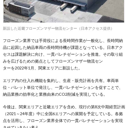
新設した近畿フローズンマザー物流センター（日本アクセス提供）
フローズン業界では手荷役による長時間作業が一般化し、長時間納
品に起因した納品車両の長時間待機が課題となっている。日本アク
セスは課題解決に向け、一貫パレチゼーションを推進。その取り組
みを広げるための拠点としてフローズンマザー物流セン
ターを2022年1月、関東エリアに新設した。
エリア内の仕入れ機能を集約し、生産・販売計画を共有。車両単
位・パレット単位で発注し、一貫パレチゼーションを促すことで、
納品業務の効率化と業務由来のCO2削減を実現している。
今後は、関東エリアと近畿エリアを含め、現行の第8次中期経営計画
（2021～24年度）中に全国6エリアへの展開を予定している。各拠
点を活用し、フローズン業界全体での一貫パレチゼーションを実現
させていきたい考え。