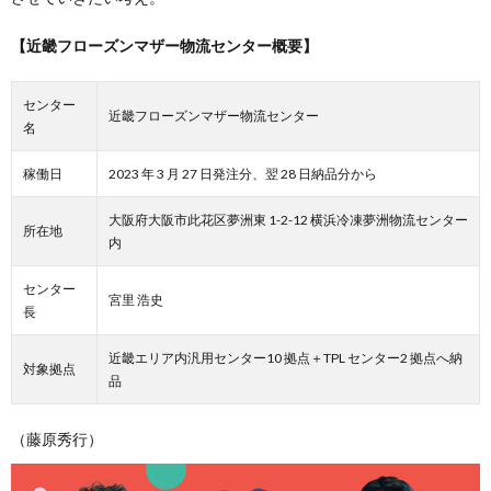
【近畿フローズンマザー物流センター概要】
センター
近畿フローズンマザー物流センター
名
稼働日
2023 年 3 月 27 日発注分、翌 28 日納品分から
大阪府大阪市此花区夢洲東 1-2-12 横浜冷凍夢洲物流センター
所在地
内
センター
宮里 浩史
長
近畿エリア内汎用センター10 拠点＋TPL センター2 拠点へ納
対象拠点
品
（藤原秀行）