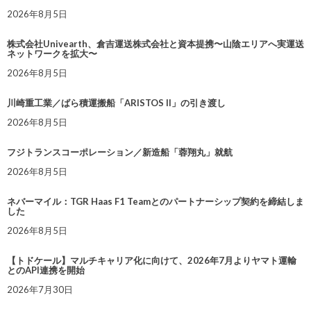
2026年8月5日
株式会社Univearth、倉吉運送株式会社と資本提携〜山陰エリアへ実運送
ネットワークを拡大〜
2026年8月5日
川崎重工業／ばら積運搬船「ARISTOS II」の引き渡し
2026年8月5日
フジトランスコーポレーション／新造船「蓉翔丸」就航
2026年8月5日
ネバーマイル：TGR Haas F1 Teamとのパートナーシップ契約を締結しま
した
2026年8月5日
【トドケール】マルチキャリア化に向けて、2026年7月よりヤマト運輸
とのAPI連携を開始
2026年7月30日