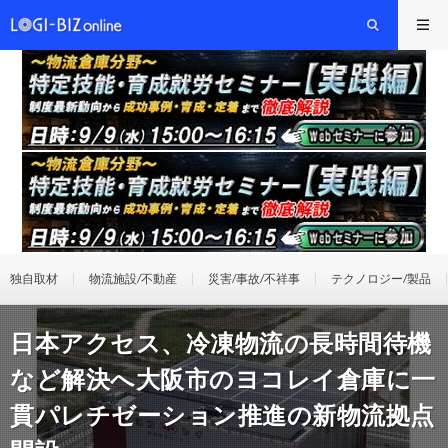
独自取材
物流施設/不動産
災害/事故/不祥事
テクノロジー/製品
日本アクセス、冷凍物流の長時間待機
など解決へ大阪市のヨコレイ倉庫に一
貫パレチゼーション推進の新物流拠点