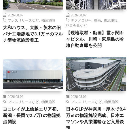
2026.08.07
2026.08.07
プレスリリースなど
,
物流施設
テクノロジー
,
動画
,
物流施設
,
記者会見など
大和ハウス、大阪・茨木の旧
【現地取材・動画】霞ヶ関キ
パナ工場跡地で3.1万㎡のマル
ャピタル、川崎・東扇島の冷
チ型物流施設着工
凍自動倉庫を公開
2026.08.06
2026.08.06
プレスリリースなど
,
物流施設
プレスリリースなど
,
物流施設
ヨコレイが上信越エリア初、
日本GLPが神奈川・厚木で8.4
新潟・長岡で2.7万tの物流拠
万㎡の物流施設完成、日本エ
点開設
マソンや真栄運輸など入居決
定