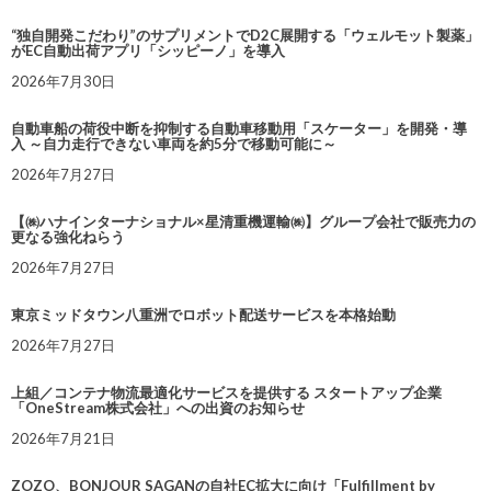
“独自開発こだわり”のサプリメントでD2C展開する「ウェルモット製薬」
がEC自動出荷アプリ「シッピーノ」を導入
2026年7月30日
自動車船の荷役中断を抑制する自動車移動用「スケーター」を開発・導
入 ～自力走行できない車両を約5分で移動可能に～
2026年7月27日
【㈱ハナインターナショナル×星清重機運輸㈱】グループ会社で販売力の
更なる強化ねらう
2026年7月27日
東京ミッドタウン八重洲でロボット配送サービスを本格始動
2026年7月27日
上組／コンテナ物流最適化サービスを提供する スタートアップ企業
「OneStream株式会社」への出資のお知らせ
2026年7月21日
ZOZO、BONJOUR SAGANの自社EC拡大に向け「Fulfillment by