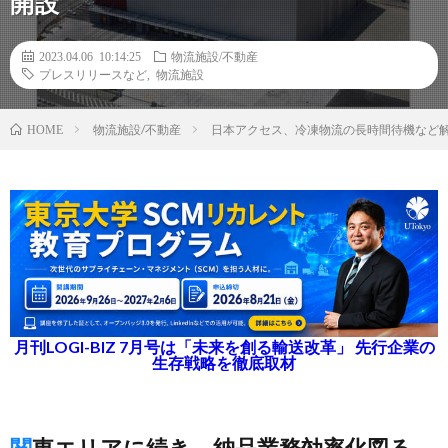
開設
2023.04.06 10:14:25
物流施設/不動産
プレスリリースなど
,
物流施設
物流施設/不動産
日本アクセス、冷凍物流の長時間待機など
HOME
月刊LOGI-BIZ 7月号は「未来を創る輸送改革」 先行企業の
生存戦略を徹底取材
関東エリアに続き、納品業務効率化図る