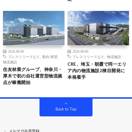
2026.08.06
2026.08.06
プレスリリースなど
,
動向/展望
,
プレスリリースなど
,
物流施設
物流施設
CRE、埼玉・朝霞で同一エリ
住友林業グループ、神奈川・
ア内の物流施設2棟目開発に
厚木で初の自社運営型物流拠
本格着手
点が稼働開始
Back to Top
メルマガ会員登録