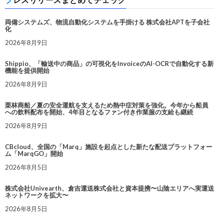
両備システムズ、物流自動化システムを手掛ける 株式会社APTを子会社
化
2026年8月9日
Shippio、「輸送中の商品」の可視化をInvoiceのAI-OCRで自動化する新
機能を提供開始
2026年8月9日
栗林商船／夏の安全運航を支えるため熱中症対策を強化。今年から船員
への飲料配布を開始、4年目となるファン付き作業服の支給も継続
2026年8月9日
CBcloud、全国の「Marq」施設を起点とした新たな配送プラットフォー
ム「MarqGO」開始
2026年8月5日
株式会社Univearth、倉吉運送株式会社と資本提携〜山陰エリアへ実運送
ネットワークを拡大〜
2026年8月5日