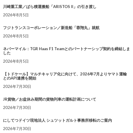
川崎重工業／ばら積運搬船「ARISTOS II」の引き渡し
2026年8月5日
フジトランスコーポレーション／新造船「蓉翔丸」就航
2026年8月5日
ネバーマイル：TGR Haas F1 Teamとのパートナーシップ契約を締結しま
した
2026年8月5日
【トドケール】マルチキャリア化に向けて、2026年7月よりヤマト運輸
とのAPI連携を開始
2026年7月30日
JR貨物／お盆休み期間の貨物列車の運転計画について
2026年7月30日
にしてつドイツ現地法人 シュツットガルト事務所移転のご案内
2026年7月30日