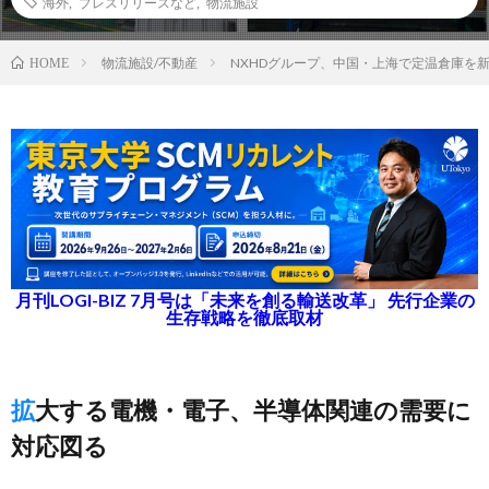
海外
,
プレスリリースなど
,
物流施設
物流施設/不動産
NXHDグループ、中国・上海で定温倉庫を
HOME
月刊LOGI-BIZ 7月号は「未来を創る輸送改革」 先行企業の
生存戦略を徹底取材
拡大する電機・電子、半導体関連の需要に
対応図る