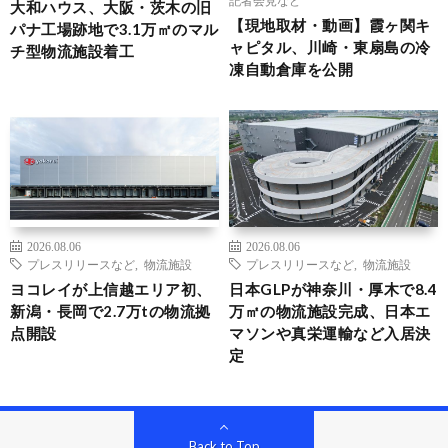
大和ハウス、大阪・茨木の旧
【現地取材・動画】霞ヶ関キ
パナ工場跡地で3.1万㎡のマル
ャピタル、川崎・東扇島の冷
チ型物流施設着工
凍自動倉庫を公開
2026.08.06
2026.08.06
プレスリリースなど
,
物流施設
プレスリリースなど
,
物流施設
ヨコレイが上信越エリア初、
日本GLPが神奈川・厚木で8.4
新潟・長岡で2.7万tの物流拠
万㎡の物流施設完成、日本エ
点開設
マソンや真栄運輸など入居決
定
Back to Top