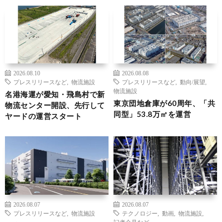
2026.08.10
2026.08.08
プレスリリースなど
,
物流施設
プレスリリースなど
,
動向/展望
,
物流施設
名港海運が愛知・飛島村で新
東京団地倉庫が60周年、「共
物流センター開設、先行して
同型」53.8万㎡を運営
ヤードの運営スタート
2026.08.07
2026.08.07
プレスリリースなど
,
物流施設
テクノロジー
,
動画
,
物流施設
,
記者会見など