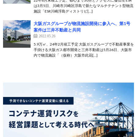
22年8月末竣工予定、都心まで30分とアクセスに優位性 ESR
は3月5日、川崎市川崎区浮島で新たなマルチテナント型物流
施設「ESR川崎浮島ディストリビ[…]
大阪ガスグループが物流施設開発に参入へ、第1号
案件は三井不動産と共同
2022.05.26
5.9万㎡、24年2月竣工予定 大阪ガスグループで不動産事業を
手掛ける大阪ガス都市開発と三井不動産は5月26日、大阪市
内で物流施設「（仮称）大阪市此花[…]