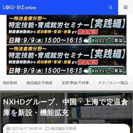
独自取材
物流施設/不動産
災害/事故/不祥事
テクノロジー/製品
NXHDグループ、中国・上海で定温倉
庫を新設・機能拡充
2023.04.17 06:00:19
物流施設/不動産