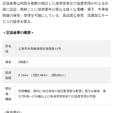
定温倉庫は内部を複数の独立した保管室単位で温度管理が行える仕
様に設定。商材ごとに保管要件が異なる様々な電機・電子、半導体
関連の保管・管理を可能にしている。高品質な保管、流通加工サー
ビスの提供を図る。
＜定温倉庫の概要＞
所在
上海市外高橋保税区徳堡路11号
地
構造
2階建て
延床
3,764㎡ （1階3,484㎡、2階280㎡）
面積
要設
空調機能、庫内に自社保有の低圧配電室を配置し電力を確保、最
備・
大7区画への分離および各保管室単体での温度管理が可能
機能
（藤原秀行）