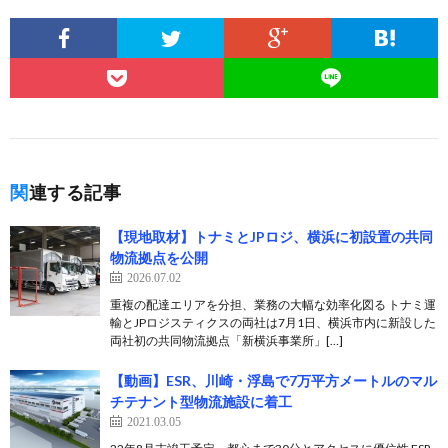
関連する記事
【現地取材】トナミとJPロジ、横浜に初設置の共同
物流拠点を公開
2026.07.02
重複の配達エリアを分担、業務の大幅な効率化図る トナミ運
輸とJPロジスティクスの両社は7月1日、横浜市内に新設した
両社初の共同物流拠点「新横浜事業所」[…]
【動画】ESR、川崎・浮島で7万平方メートルのマル
チテナント型物流施設に着工
2021.03.05