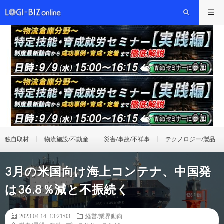
独自取材
物流施設/不動産
災害/事故/不祥事
テクノロジー/製品
3月の米国向け海上コンテナ、中国発
は36.8％減と不振続く
2023.04.14 13:21:03
経営/業界動向