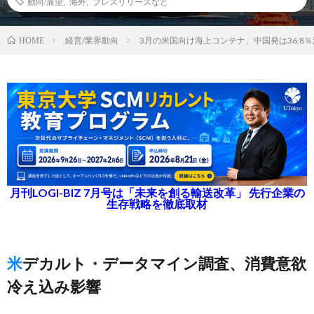
動向/展望
,
海外
,
プレスリリースなど
経営/業界動向
3月の米国向け海上コンテナ、中国発は36.8
HOME
月刊LOGI-BIZ 7月号は「未来を創る輸送改革」 先行企業の
生存戦略を徹底取材
米デカルト・データマイン調査、消費意欲
冷え込み影響