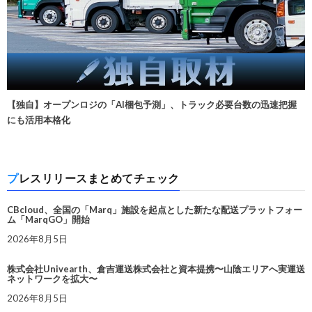
【独自】オープンロジの「AI梱包予測」、トラック必要台数の迅速把握
にも活用本格化
プレスリリースまとめてチェック
CBcloud、全国の「Marq」施設を起点とした新たな配送プラットフォー
ム「MarqGO」開始
2026年8月5日
株式会社Univearth、倉吉運送株式会社と資本提携〜山陰エリアへ実運送
ネットワークを拡大〜
2026年8月5日