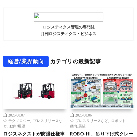
ロジスティクス管理の専門誌
月刊ロジスティクス・ビジネス
経営/業界動向
カテゴリの最新記事
2026.08.07
2026.08.06
テクノロジー
,
プレスリリースな
プレスリリースなど
,
ロボット
,
ど
,
動向/展望
動向/展望
ロジスネクストが防爆仕様車
ROBO-HI、吊り下げ式クレー