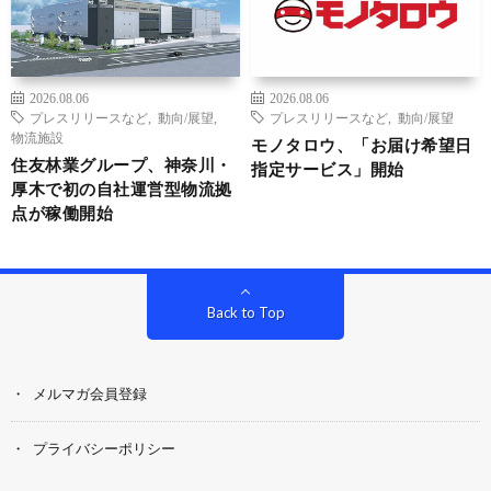
2026.08.06
2026.08.06
プレスリリースなど
,
動向/展望
,
プレスリリースなど
,
動向/展望
物流施設
モノタロウ、「お届け希望日
住友林業グループ、神奈川・
指定サービス」開始
厚木で初の自社運営型物流拠
点が稼働開始
Back to Top
メルマガ会員登録
プライバシーポリシー