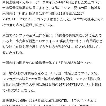
米調査機関デカルト・データマインが4月14日公表した海上コンテ
ナ輸送量実績調査結果によると、3月のアジア主要10カ国・地域発
米国向け（往航）輸送量は前年同期比31.5％減の121万
7509TEU（20フィートコンテナ換算）だった。2022年の後半から2
桁の落ち込みを記録し続けている。
米国でインフレや金利上昇を受け、消費者の購買意欲が冷え込んで
いる上、小売業が新型コロナウイルス感染拡大に伴うEC利用増など
を受けて在庫を積み増してきた動きが沈静化し、輸入が鈍化してい
るとみられる。
米国向けの世界からの輸送量全体でも3月は26.3％減だった。
国・地域別の3月実績を見ると、10カ国・地域が全てマイナスで、
シンガポール以外の9カ国・地域が2桁減を記録。シェア5割強で取
扱量が圧倒的首位の中国は36.8％減の64万6447TEUで、7カ月続け
て2桁の減少となった。
取扱量2位の韓国は16.9％減の16万1890TEU、3位のベトナムは