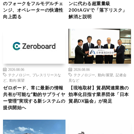
のフォークをフルモデルチェ
ンに代わる超重量級
ンジ、オペレーターの快適性
200tAGVで「落下リスク」
向上図る
解消と説明
2026.08.06
2026.08.06
テクノロジー
,
プレスリリースな
テクノロジー
,
動向/展望
,
記者会
ど
,
動向/展望
見など
ゼロボード、常に最新の情報
【現地取材】貿易関連業務の
共有が可能な“動的サプライヤ
効率化目指す業界団体「日本
ー管理”実現する新システムの
貿易DX協会」が発足
提供開始へ