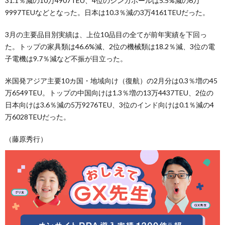
31.1％減の10万4907TEU、4位のシンガポールは5.5%減の6万
9997TEUなどとなった。日本は10.3％減の3万4161TEUだった。
3月の主要品目別実績は、上位10品目の全てが前年実績を下回っ
た。トップの家具類は46.6%減、2位の機械類は18.2％減、3位の電
子電機は9.7％減など不振が目立った。
米国発アジア主要10カ国・地域向け（復航）の2月分は0.3％増の45
万6549TEU。トップの中国向けは1.3％増の13万4437TEU、2位の
日本向けは3.6％減の5万9276TEU、3位のインド向けは0.1％減の4
万6028TEUだった。
（藤原秀行）