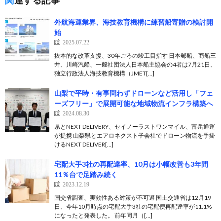
関連する記事
外航海運業界、海技教育機構に練習船寄贈の検討開
始
2025.07.22
抜本的な改革支援、30年ごろの竣工目指す 日本郵船、商船三
井、川崎汽船、一般社団法人日本船主協会の4者は7月21日、
独立行政法人海技教育機構（JMET[…]
山梨で平時・有事問わずドローンなど活用し「フェ
ーズフリー」で展開可能な地域物流インフラ構築へ
2024.08.30
県とNEXT DELIVERY、セイノーラストワンマイル、富岳通運
が提携 山梨県とエアロネクスト子会社でドローン物流を手掛
けるNEXT DELIVER[…]
宅配大手3社の再配達率、10月は小幅改善も3年間
11％台で足踏み続く
2023.12.19
国交省調査、実効性ある対策が不可避 国土交通省は12月19
日、今年10月時点の宅配大手3社の宅配便再配達率が11.1%
になったと発表した。 前年同月（[…]