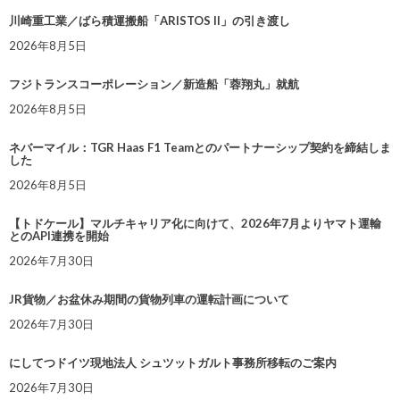
川崎重工業／ばら積運搬船「ARISTOS II」の引き渡し
2026年8月5日
フジトランスコーポレーション／新造船「蓉翔丸」就航
2026年8月5日
ネバーマイル：TGR Haas F1 Teamとのパートナーシップ契約を締結しま
した
2026年8月5日
【トドケール】マルチキャリア化に向けて、2026年7月よりヤマト運輸
とのAPI連携を開始
2026年7月30日
JR貨物／お盆休み期間の貨物列車の運転計画について
2026年7月30日
にしてつドイツ現地法人 シュツットガルト事務所移転のご案内
2026年7月30日