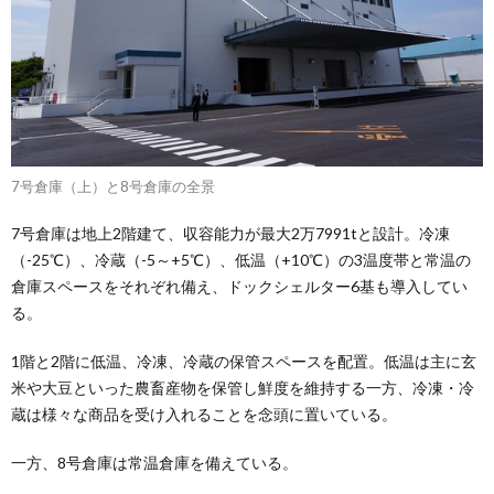
7号倉庫（上）と8号倉庫の全景
7号倉庫は地上2階建て、収容能力が最大2万7991tと設計。冷凍
（-25℃）、冷蔵（-5～+5℃）、低温（+10℃）の3温度帯と常温の
倉庫スペースをそれぞれ備え、ドックシェルター6基も導入してい
る。
1階と2階に低温、冷凍、冷蔵の保管スペースを配置。低温は主に玄
米や大豆といった農畜産物を保管し鮮度を維持する一方、冷凍・冷
蔵は様々な商品を受け入れることを念頭に置いている。
一方、8号倉庫は常温倉庫を備えている。