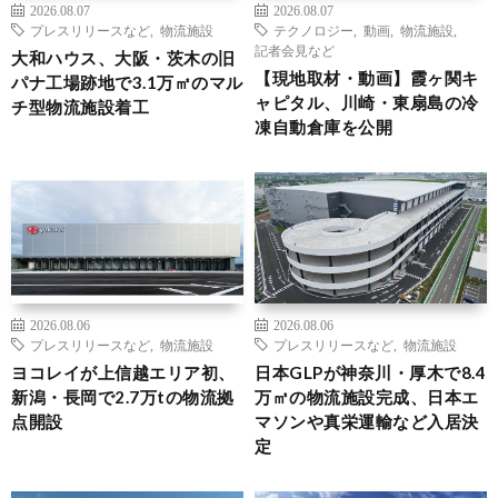
2026.08.07
2026.08.07
プレスリリースなど
,
物流施設
テクノロジー
,
動画
,
物流施設
,
記者会見など
大和ハウス、大阪・茨木の旧
【現地取材・動画】霞ヶ関キ
パナ工場跡地で3.1万㎡のマル
ャピタル、川崎・東扇島の冷
チ型物流施設着工
凍自動倉庫を公開
2026.08.06
2026.08.06
プレスリリースなど
,
物流施設
プレスリリースなど
,
物流施設
ヨコレイが上信越エリア初、
日本GLPが神奈川・厚木で8.4
新潟・長岡で2.7万tの物流拠
万㎡の物流施設完成、日本エ
点開設
マソンや真栄運輸など入居決
定