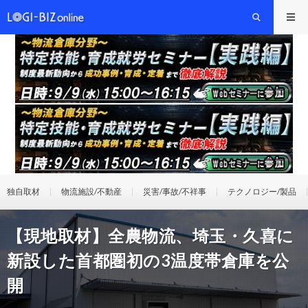
独自取材
物流施設/不動産
災害/事故/不祥事
テクノロジー/製品
【現地取材】全農物流、埼玉・久喜に
新設した首都圏初の3温度帯倉庫を公
開