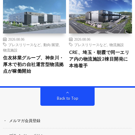
2026.08.06
2026.08.06
プレスリリースなど
,
動向/展望
,
プレスリリースなど
,
物流施設
物流施設
CRE、埼玉・朝霞で同一エリ
住友林業グループ、神奈川・
ア内の物流施設2棟目開発に
厚木で初の自社運営型物流拠
本格着手
点が稼働開始
Back to Top
メルマガ会員登録