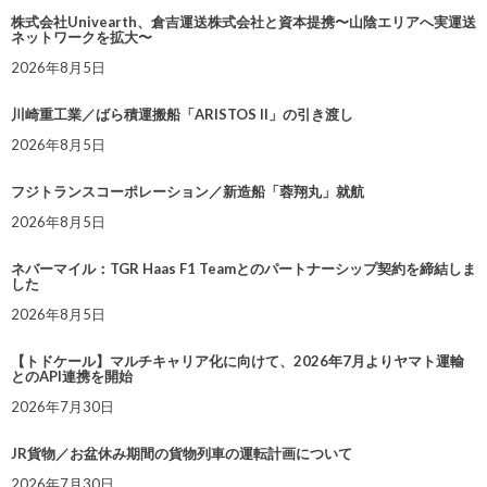
株式会社Univearth、倉吉運送株式会社と資本提携〜山陰エリアへ実運送
ネットワークを拡大〜
2026年8月5日
川崎重工業／ばら積運搬船「ARISTOS II」の引き渡し
2026年8月5日
フジトランスコーポレーション／新造船「蓉翔丸」就航
2026年8月5日
ネバーマイル：TGR Haas F1 Teamとのパートナーシップ契約を締結しま
した
2026年8月5日
【トドケール】マルチキャリア化に向けて、2026年7月よりヤマト運輸
とのAPI連携を開始
2026年7月30日
JR貨物／お盆休み期間の貨物列車の運転計画について
2026年7月30日