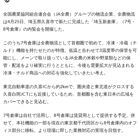
全国農業協同組合連合会（JA全農）グループの物流企業、全農物流
は4月25日、埼玉県久喜市で新たに完成した「埼玉新倉庫」（7号・
8号倉庫）の内覧会を開催した。
このうち7号倉庫は全農物流として首都圏で初めて、冷凍・冷蔵（チ
ルド）機能を持たせたのが特徴。低温と合わせて3温度帯の保管を可
能にし、メーンで取り扱っているJA全農の米穀や野菜類などの保
管・配送をより確実に行うとともに、今後も需要拡大が見込まれる
冷凍・チルド商品への対応を強化していきたい考え。
東北自動車道の久喜ICから約2kmで、圏央道と東北道がクロスする
久喜白岡JCTにも近接しているため、首都圏を含む東日本の広域を
カバーできると見込む。
7号倉庫は自社で活用し、8号倉庫は賃貸用として提供する予定。併
せて、本社機能の一部を現在の東京都千代田区から8号倉庫内のオフ
ィス部分に移転。より現場に即した業務対応の実現を目指す。