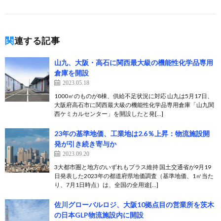
関連する記事
山九、大阪・高石に関西最大級の機能性化学品専用
倉庫を開設
2023.05.18
1000㎡のものが8棟、供給不足状況に対応 山九は5月17日、
大阪府高石市に関西最大級の機能性化学品専用倉庫「山九関
西ケミカルセンター」を開設したと発[…]
23年の基準地価、工業地は2.6％上昇：物流施設開
発が引き続き寄与か
2023.09.20
3大都市圏と地方のいずれもプラス維持 国土交通省が9月19
日発表した2023年の都道府県地価調査（基準地価、1㎡当た
り、7月1日時点）は、全国の全用途[…]
佐川グローバルロジ、大阪10拠点目の営業所を茨木
の日本GLP物流施設内に開設