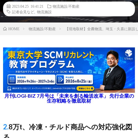
2023.04.25 16:41:21
物流施設/不動産
記者会見など
,
物流施設
物流施設/不動産
【現地取材】全農物流、埼玉・久喜に新設
HOME
月刊LOGI-BIZ 7月号は「未来を創る輸送改革」 先行企業の
生存戦略を徹底取材
2.8万t、冷凍・チルド商品への対応強化図
る