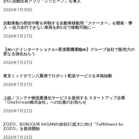
がEC自動出荷アプリ「シッピーノ」を導入
2026年7月30日
自動車船の荷役中断を抑制する自動車移動用「スケーター」を開発・導
入 ～自力走行できない車両を約5分で移動可能に～
2026年7月27日
【㈱ハナインターナショナル×星清重機運輸㈱】グループ会社で販売力の
更なる強化ねらう
2026年7月27日
東京ミッドタウン八重洲でロボット配送サービスを本格始動
2026年7月27日
上組／コンテナ物流最適化サービスを提供する スタートアップ企業
「OneStream株式会社」への出資のお知らせ
2026年7月21日
ZOZO、BONJOUR SAGANの自社EC拡大に向け「Fulfillment by
ZOZO」を提供開始
2026年7月21日