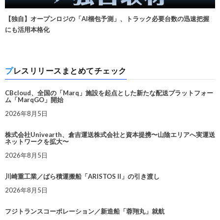
【独自】オープンロジの「AI梱包予測」、トラック必要台数の迅速把握
にも活用本格化
プレスリリースまとめてチェック
CBcloud、全国の「Marq」施設を起点とした新たな配送プラットフォー
ム「MarqGO」開始
2026年8月5日
株式会社Univearth、倉吉運送株式会社と資本提携〜山陰エリアへ実運送
ネットワークを拡大〜
2026年8月5日
川崎重工業／ばら積運搬船「ARISTOS II」の引き渡し
2026年8月5日
フジトランスコーポレーション／新造船「蓉翔丸」就航