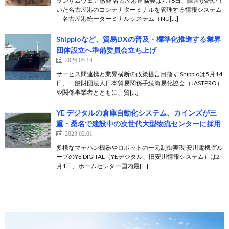
ランサムウェア感染 名古屋港運協会は7月6日、障害が続いて
いた名古屋港のコンテナターミナルを管理する情報システム
「名古屋港統一ターミナルシステム（NU[…]
Shippioなど、貿易DXの普及・標準化推進する業界
団体設立へ準備委員会立ち上げ
2026.05.14
サービス間連携と業界横断の政策提言目指す Shippioは5月14
日、一般財団法人日本貿易関係手続簡易化協会（JASTPRO）
や関係事業者とともに、貿[…]
YE デジタルの倉庫自動化システム、カインズが三
重・桑名で建設中の次世代大型物流センターに採用
2023.02.01
多様なマテハン機器やロボットの一元制御実現 安川電機グル
ープのYE DIGITAL（YEデジタル、旧安川情報システム）は2
月1日、ホームセンター国内最[…]