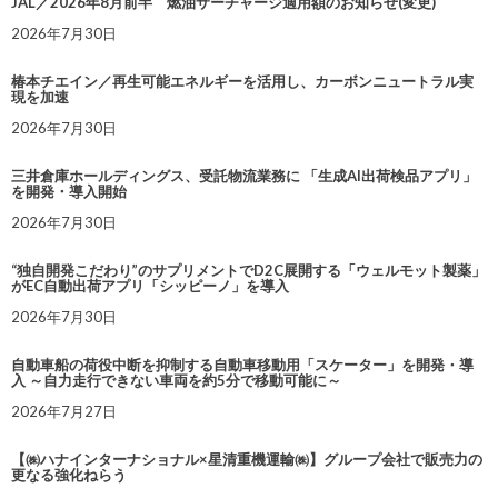
JAL／2026年8月前半 燃油サーチャージ適用額のお知らせ(変更)
2026年7月30日
椿本チエイン／再生可能エネルギーを活用し、カーボンニュートラル実
現を加速
2026年7月30日
三井倉庫ホールディングス、受託物流業務に 「生成AI出荷検品アプリ」
を開発・導入開始
2026年7月30日
“独自開発こだわり”のサプリメントでD2C展開する「ウェルモット製薬」
がEC自動出荷アプリ「シッピーノ」を導入
2026年7月30日
自動車船の荷役中断を抑制する自動車移動用「スケーター」を開発・導
入 ～自力走行できない車両を約5分で移動可能に～
2026年7月27日
【㈱ハナインターナショナル×星清重機運輸㈱】グループ会社で販売力の
更なる強化ねらう