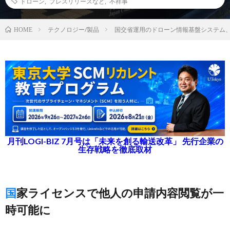
ドローン
,
プレスリリースなど
,
不祥事
テクノロジー/製品
国交省運用のドローン情報基盤システム
HOME
月刊LOGI-BIZ 7月号は「未来を創る輸送改革」 先行企業の
生存戦略を徹底取材
国家ライセンスで他人の申請内容閲覧が一
時可能に