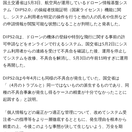
国土交通省は5月3日、航空局が運用しているドローン情報基盤シス
テム「DIPS2.0」の操縦者技能証明（国家ライセンス）機能に関
し、システム利用者が特定の操作を行うと他の人の氏名や住所など
の申請情報が閲覧可能な状態になることが判明したと発表した。
DIPS2.0は、ドローンの機体の登録や特別な飛行に関する事前の許
可申請などをオンラインで行えるシステム。国交省は5月2日にシス
テム利用者からの連絡を受けて不具合を確認した後、運用を停止し
てシステムを改修、不具合を解消し、5月3日の午前11時すぎに運用
を再開した。
DIPS2.0は今年4月にも同様の不具合が発生していた。国交省は
「（4月のトラブルと）同一ではないものの派生するものであり、同
種の不具合事象が発生し得るケースの精査が十分でなかったことに
起因する」と説明。
「個人情報などの厳正かつ適正な管理について、改めてシステム受
注者への指導等をより一層徹底するとともに、発生理由を根本から
精査の上、今後このような事態が決して生じないよう、万全を期