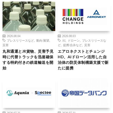
2026.08.04
2026.08.03
プレスリリースなど
,
動向/展望
,
AI
,
ドローン
,
プレスリリースな
災害
ど
,
提携/合弁など
,
災害
丸和通運とJR貨物、災害予見
エアロネクストとチェンジ
時に代替トラックを迅速確保
HD、AIドローン活用した自
する特約付きの鉄道輸送を開
治体の防災体制構築支援で新
始
たに提携
2026.07.31
2026.07.31