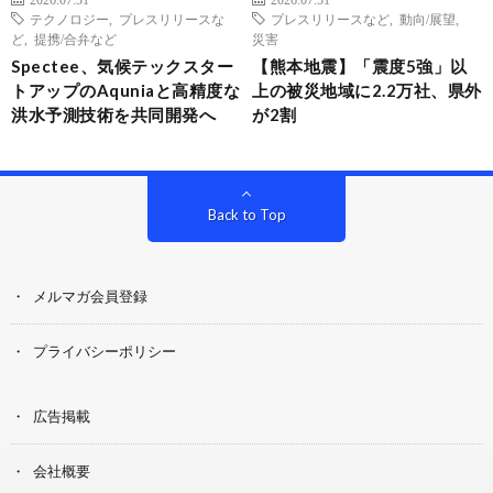
テクノロジー
,
プレスリリースな
プレスリリースなど
,
動向/展望
,
ど
,
提携/合弁など
災害
Spectee、気候テックスター
【熊本地震】「震度5強」以
トアップのAquniaと高精度な
上の被災地域に2.2万社、県外
洪水予測技術を共同開発へ
が2割
Back to Top
メルマガ会員登録
プライバシーポリシー
広告掲載
会社概要