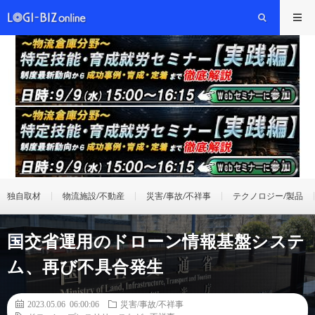
独自取材
物流施設/不動産
災害/事故/不祥事
テクノロジー/製品
国交省運用のドローン情報基盤システ
ム、再び不具合発生
2023.05.06 06:00:06
災害/事故/不祥事