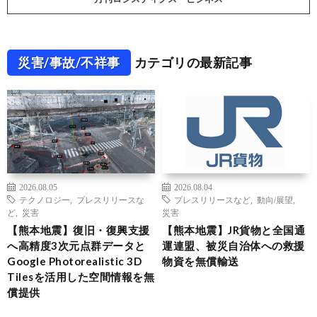
災害/事故/不祥事
カテゴリの最新記事
2026.08.05
2026.08.04
テクノロジー
,
プレスリリースな
プレスリリースなど
,
動向/展望
,
ど
,
災害
災害
【熊本地震】復旧・復興支援
【熊本地震】JR貨物と全国通
へ高精度3次元点群データと
運連盟、被災自治体への救援
Google Photorealistic 3D
物資を無償輸送
Tilesを活用した空間情報を無
償提供