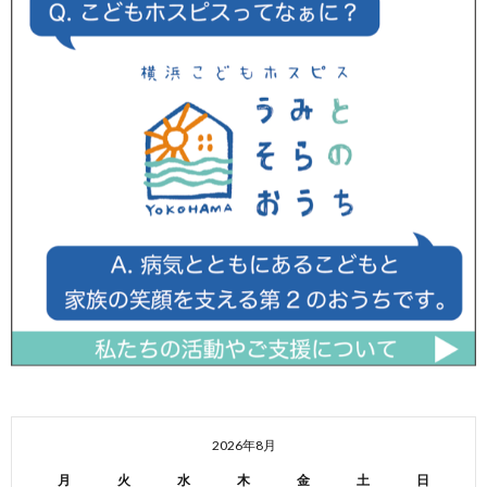
2026年8月
月
火
水
木
金
土
日