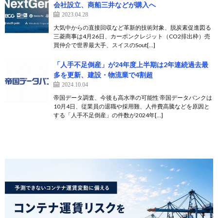
会社設立、商船三井などが購入へ
2023.04.28
大気中からの直接回収など革新的技術対象、脱炭素促進図る
三菱商事は4月26日、カーボンクレジット（CO2排出枠）売
買仲介で世界最大手、スイスのSout[…]
「人手不足倒産」が24年度上半期は2年連続過去最
多を更新、建設・物流業で4割超
2024.10.04
帝国データ調査、今後も高水準の可能性 帝国データバンクは
10月4日、従業員の退職や採用難、人件費高騰などを原因と
する「人手不足倒産」の件数が2024年[…]