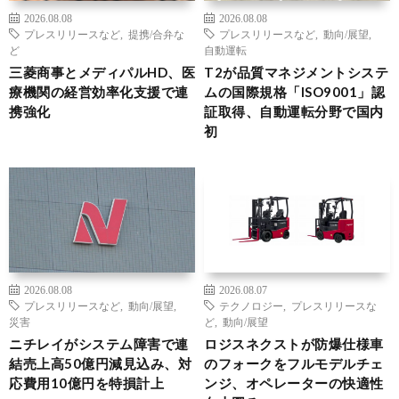
2026.08.08
2026.08.08
プレスリリースなど
,
提携/合弁な
プレスリリースなど
,
動向/展望
,
ど
自動運転
三菱商事とメディパルHD、医
T2が品質マネジメントシステ
療機関の経営効率化支援で連
ムの国際規格「ISO9001」認
携強化
証取得、自動運転分野で国内
初
2026.08.08
2026.08.07
プレスリリースなど
,
動向/展望
,
テクノロジー
,
プレスリリースな
災害
ど
,
動向/展望
ニチレイがシステム障害で連
ロジスネクストが防爆仕様車
結売上高50億円減見込み、対
のフォークをフルモデルチェ
応費用10億円を特損計上
ンジ、オペレーターの快適性