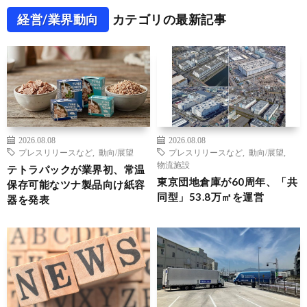
経営/業界動向
カテゴリの最新記事
2026.08.08
2026.08.08
プレスリリースなど
,
動向/展望
プレスリリースなど
,
動向/展望
,
物流施設
テトラパックが業界初、常温
東京団地倉庫が60周年、「共
保存可能なツナ製品向け紙容
同型」53.8万㎡を運営
器を発表