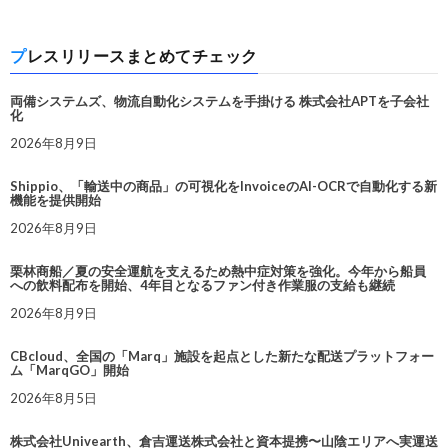
プレスリリースまとめてチェック
両備システムズ、物流自動化システムを手掛ける 株式会社APTを子会社
化
2026年8月9日
Shippio、「輸送中の商品」の可視化をInvoiceのAI-OCRで自動化する新
機能を提供開始
2026年8月9日
栗林商船／夏の安全運航を支えるため熱中症対策を強化。今年から船員
への飲料配布を開始、4年目となるファン付き作業服の支給も継続
2026年8月9日
CBcloud、全国の「Marq」施設を起点とした新たな配送プラットフォー
ム「MarqGO」開始
2026年8月5日
株式会社Univearth、倉吉運送株式会社と資本提携〜山陰エリアへ実運送