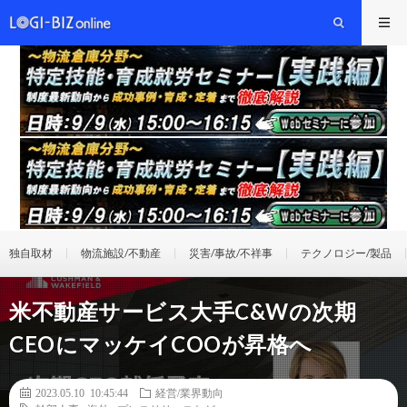
独自取材
物流施設/不動産
災害/事故/不祥事
テクノロジー/製品
米不動産サービス大手C&Wの次期
CEOにマッケイCOOが昇格へ
2023.05.10 10:45:44
経営/業界動向