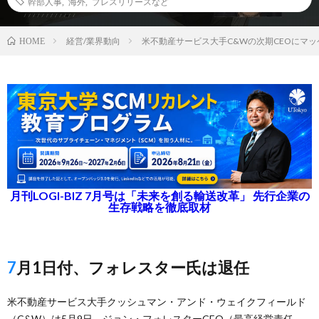
幹部人事
,
海外
,
プレスリリースなど
経営/業界動向
米不動産サービス大手C&Wの次期CEOにマッ
HOME
月刊LOGI-BIZ 7月号は「未来を創る輸送改革」 先行企業の
生存戦略を徹底取材
7月1日付、フォレスター氏は退任
米不動産サービス大手クッシュマン・アンド・ウェイクフィールド
（C&W）は5月9日、ジョン・フォレスターCEO（最高経営責任