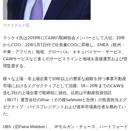
マクドナルド氏
マッケイ氏は2018年にC&Wの取締役会メンバーとして入社。20年
からCOO、22年1月1日付で社長兼COOに昇格し、EMEA（欧州・
中東・アフリカ）地域、グローバル・オキュパイヤー・サービス、
C&Wサービスなど多くのサービスラインと地域を直接運営および管
理監督する。
様々な上場・非上場企業で30年以上の豊富な経験を持つ事業不動産
市場におけるエグゼクティブとして活躍。18～20年までのC&Wを
含む3社の上場企業で取締役に就任。以前は不動産投資信託
（REIT）運営会社のiStar（その後Safeholdと合併）の投資担当エグ
ゼクティブ・バイスプレジデントおよび資本市場責任者を務めてい
た。
UBS（旧Paine Webber）、 JPモルガン・チェース、ハートフォード