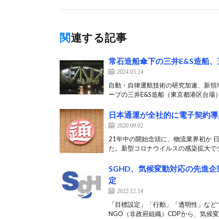
関連する記事
常石造船傘下の三井E&S造船
2024.05.24
自動・自律運航技術の研究加速、新領域
ープの三井E&S造船（東京都港区台場）[
日本通運が全社的に電子契約導
2020.09.02
21年中の開始念頭に、物流業界初か
た。新型コロナウイルスの感染拡大でテ
SGHD、気候変動対応の先進企
定
2022.12.14
「目標設定」「行動」「透明性」などで
NGO（非政府組織）CDPから、気候変