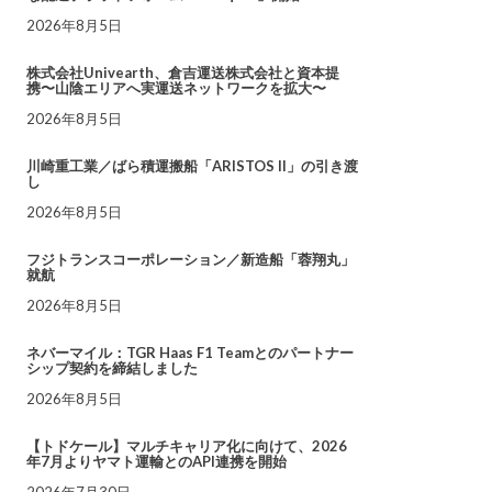
2026年8月5日
株式会社Univearth、倉吉運送株式会社と資本提
携〜山陰エリアへ実運送ネットワークを拡大〜
2026年8月5日
川崎重工業／ばら積運搬船「ARISTOS II」の引き渡
し
2026年8月5日
フジトランスコーポレーション／新造船「蓉翔丸」
就航
2026年8月5日
ネバーマイル：TGR Haas F1 Teamとのパートナー
シップ契約を締結しました
2026年8月5日
【トドケール】マルチキャリア化に向けて、2026
年7月よりヤマト運輸とのAPI連携を開始
2026年7月30日