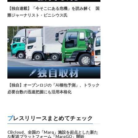
【独自連載】「今そこにある危機」を読み解く 国
際ジャーナリスト・ビニシウス氏
【独自】オープンロジの「AI梱包予測」、トラック
必要台数の迅速把握にも活用本格化
プレスリリースまとめてチェック
CBcloud、全国の「Marq」施設を起点とした新た
な配送プラットフォーム「MarqGO」開始