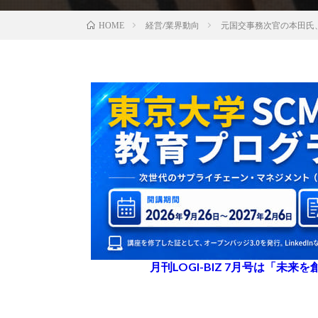
経営/業界動向
元国交事務次官の本田氏
HOME
月刊LOGI-BIZ 7月号は「未