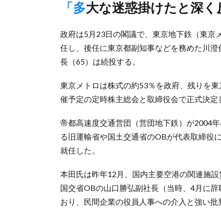
「多大な迷惑掛けたと深
政府は5月23日の閣議で、東京地下鉄（東京
任し、後任に東京都副知事などを務めた川澄
長（65）は続投する。
東京メトロは株式の約53％を政府、残りを東
催予定の定時株主総会と取締役会で正式決定
帝都高速度交通営団（営団地下鉄）が2004
る旧運輸省や国土交通省のOBが代表取締役に
就任した。
本田氏は昨年12月、国内主要空港の関連施
国交省OBの山口勝弘副社長（当時、4月に
おり、民間企業の役員人事への介入と強い批