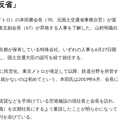
く反省」
メトロ）の本田勝会長（70、元国土交通省事務次官）が退
俊文副会長（67）が昇格する人事を了解した。山村明義社
京都が保有している特殊会社。いずれの人事も6月27日開
し、国土交通大臣の認可を経て就任する。
年に民営化、東京メトロが発足して以降、鉄道分野を所管す
就かないのは初めてという。本田氏は2019年6月、会長に
設賃貸などを手掛けている空港施設の現社長と会長を訪れ、
辞職）を次期社長にするよう要請したことが明らかになって
判を浴びている。