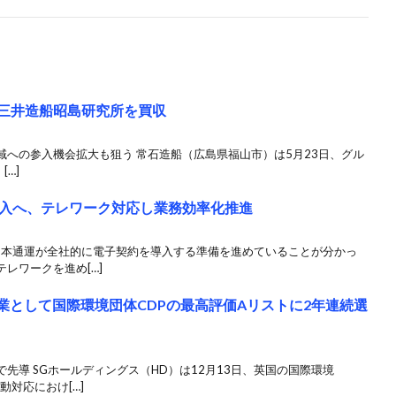
、三井造船昭島研究所を買収
への参入機会拡大も狙う 常石造船（広島県福山市）は5月23日、グル
…]
入へ、テレワーク対応し業務効率化推進
 日本通運が全社的に電子契約を導入する準備を進めていることが分かっ
レワークを進め[…]
業として国際環境団体CDPの最高評価Aリストに2年連続選
先導 SGホールディングス（HD）は12月13日、英国の国際環境
動対応におけ[…]