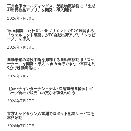
三井倉庫ホールディングス、受託物流業務に 「生成
AI出荷検品アプリ」を開発・導入開始
2026年7月30日
“独自開発こだわり”のサプリメントでD2C展開する
「ウェルモット製薬」がEC自動出荷アプリ「シッピ
ーノ」を導入
2026年7月30日
自動車船の荷役中断を抑制する自動車移動用「スケ
ーター」を開発・導入 ～自力走行できない車両を約
5分で移動可能に～
2026年7月27日
【㈱ハナインターナショナル×星清重機運輸㈱】グ
ループ会社で販売力の更なる強化ねらう
2026年7月27日
東京ミッドタウン八重洲でロボット配送サービスを
本格始動
2026年7月27日