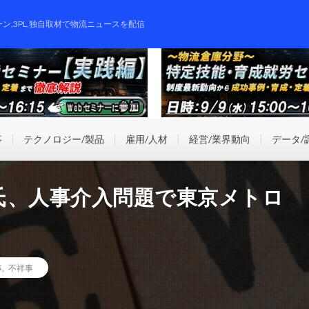
ーン,3PL,独自取材で物流ニュースを配信
事
テクノロジー/製品
雇用/人材
経営/業界動向
データ/
氏、人事介入問題で東京メトロ
事
,
不祥事