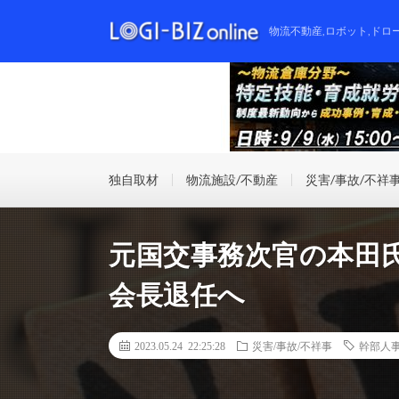
物流不動産,ロボット,ドロ
独自取材
物流施設/不動産
災害/事故/不祥
元国交事務次官の本田
会長退任へ
2023.05.24 22:25:28
災害/事故/不祥事
幹部人