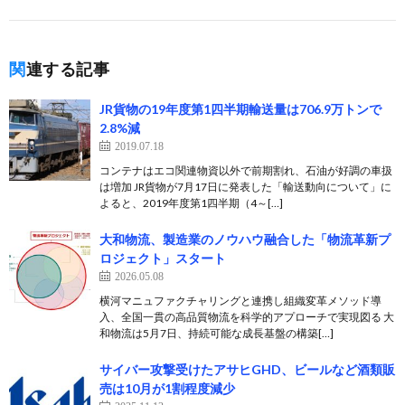
関連する記事
JR貨物の19年度第1四半期輸送量は706.9万トンで
2.8%減
2019.07.18
コンテナはエコ関連物資以外で前期割れ、石油が好調の車扱
は増加 JR貨物が7月17日に発表した「輸送動向について」に
よると、2019年度第1四半期（4～[…]
大和物流、製造業のノウハウ融合した「物流革新プ
ロジェクト」スタート
2026.05.08
横河マニュファクチャリングと連携し組織変革メソッド導
入、全国一貫の高品質物流を科学的アプローチで実現図る 大
和物流は5月7日、持続可能な成長基盤の構築[…]
サイバー攻撃受けたアサヒGHD、ビールなど酒類販
売は10月が1割程度減少