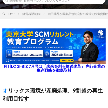
動向/展望
,
提携/合弁など
,
プレスリリースなど
経営/業界動向
武田薬品が医薬品包装廃材の輸送で鉄道貨物
HOME
月刊LOGI-BIZ 7月号は「未来を創る輸送改革」 先行企業の
生存戦略を徹底取材
オリックス環境が産廃処理、9割超の再生
利用目指す