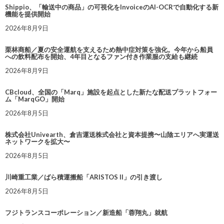
Shippio、「輸送中の商品」の可視化をInvoiceのAI-OCRで自動化する新
機能を提供開始
2026年8月9日
栗林商船／夏の安全運航を支えるため熱中症対策を強化。今年から船員
への飲料配布を開始、4年目となるファン付き作業服の支給も継続
2026年8月9日
CBcloud、全国の「Marq」施設を起点とした新たな配送プラットフォー
ム「MarqGO」開始
2026年8月5日
株式会社Univearth、倉吉運送株式会社と資本提携〜山陰エリアへ実運送
ネットワークを拡大〜
2026年8月5日
川崎重工業／ばら積運搬船「ARISTOS II」の引き渡し
2026年8月5日
フジトランスコーポレーション／新造船「蓉翔丸」就航