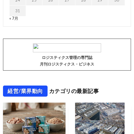
24
25
26
27
28
29
30
31
« 7月
ロジスティクス管理の専門誌
月刊ロジスティクス・ビジネス
経営/業界動向
カテゴリの最新記事