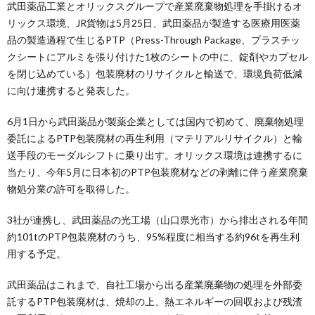
武田薬品工業とオリックスグループで産業廃棄物処理を手掛けるオ
リックス環境、JR貨物は5月25日、武田薬品が製造する医療用医薬
品の製造過程で生じるPTP（Press-Through Package、プラスチッ
クシートにアルミを張り付けた1枚のシートの中に、錠剤やカプセル
を閉じ込めている）包装廃材のリサイクルと輸送で、環境負荷低減
に向け連携すると発表した。
6月1日から武田薬品が製薬企業としては国内で初めて、廃棄物処理
委託によるPTP包装廃材の再生利用（マテリアルリサイクル）と輸
送手段のモーダルシフトに乗り出す。オリックス環境は連携するに
当たり、今年5月に日本初のPTP包装廃材などの剥離に伴う産業廃棄
物処分業の許可を取得した。
3社が連携し、武田薬品の光工場（山口県光市）から排出される年間
約101tのPTP包装廃材のうち、95%程度に相当する約96tを再生利
用する予定。
武田薬品はこれまで、自社工場から出る産業廃棄物の処理を外部委
託するPTP包装廃材は、焼却の上、熱エネルギーの回収および残渣