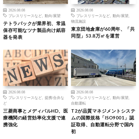
2026.08.08
2026.08.08
プレスリリースなど
,
動向/展望
プレスリリースなど
,
動向/展望
,
物流施設
テトラパックが業界初、常温
東京団地倉庫が60周年、「共
保存可能なツナ製品向け紙容
同型」53.8万㎡を運営
器を発表
2026.08.08
2026.08.08
プレスリリースなど
,
提携/合弁な
プレスリリースなど
,
動向/展望
,
ど
自動運転
三菱商事とメディパルHD、医
T2が品質マネジメントシステ
療機関の経営効率化支援で連
ムの国際規格「ISO9001」認
携強化
証取得、自動運転分野で国内
初