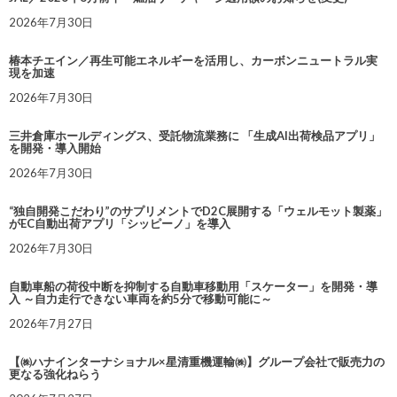
2026年7月30日
椿本チエイン／再生可能エネルギーを活用し、カーボンニュートラル実
現を加速
2026年7月30日
三井倉庫ホールディングス、受託物流業務に 「生成AI出荷検品アプリ」
を開発・導入開始
2026年7月30日
“独自開発こだわり”のサプリメントでD2C展開する「ウェルモット製薬」
がEC自動出荷アプリ「シッピーノ」を導入
2026年7月30日
自動車船の荷役中断を抑制する自動車移動用「スケーター」を開発・導
入 ～自力走行できない車両を約5分で移動可能に～
2026年7月27日
【㈱ハナインターナショナル×星清重機運輸㈱】グループ会社で販売力の
更なる強化ねらう