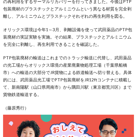
の再利用をするサーマルリカバリーを行ってきました。今後はPTP
包装廃材のプラスチックとアルミニウムという異なる材質を完全剥
離し、アルミニウムとプラスチックそれぞれの再生利用を図る。
オリックス環境は今年1～3月、剥離設備を使って武田薬品のPTP包
装廃材の実証実験を実施。その結果、プラスチックとアルミニウム
を完全に剥離し、再生利用できることを確認した。
PTP包装廃材の輸送はこれまでのトラック輸送に代替し、武田薬品
の光工場からオリックス環境の産業廃棄物処理工場（千葉県船橋
市）への輸送の大部分でJR貨物による鉄道輸送へ切り替える。具体
的には、武田薬品光工場でPTP包装廃材をJR12ftコンテナに積載し
て、新南陽駅（山口県周南市）から隅田川駅（東京都荒川区）まで
貨物鉄道輸送する。
（藤原秀行）