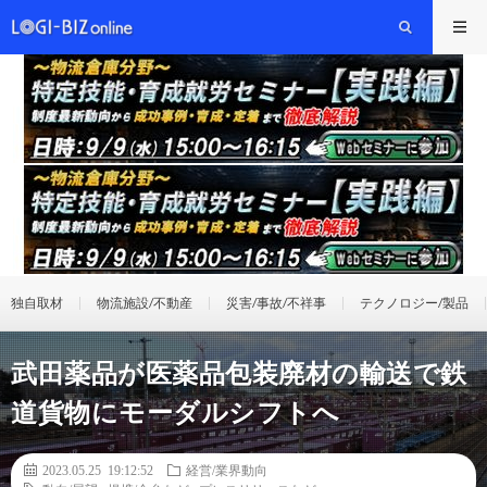
独自取材
物流施設/不動産
災害/事故/不祥事
テクノロジー/製品
武田薬品が医薬品包装廃材の輸送で鉄
道貨物にモーダルシフトへ
2023.05.25 19:12:52
経営/業界動向