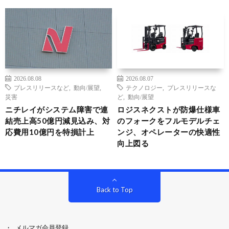
2026.08.08
2026.08.07
プレスリリースなど
,
動向/展望
,
テクノロジー
,
プレスリリースな
災害
ど
,
動向/展望
ニチレイがシステム障害で連
ロジスネクストが防爆仕様車
結売上高50億円減見込み、対
のフォークをフルモデルチェ
応費用10億円を特損計上
ンジ、オペレーターの快適性
向上図る
Back to Top
メルマガ会員登録