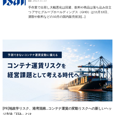
2025.11.13
手作業で出荷し大幅悪化は回避、飲料や商品は落ち込み目立
つ アサヒグループホールディングス（GHD）は11月13日、
酒類や飲料などの10月の国内販売状況[…]
[PR]地政学リスク、港湾混雑…コンテナ運賃の変動リスクへの新しいヘッ
ジ方法「FFA」とは