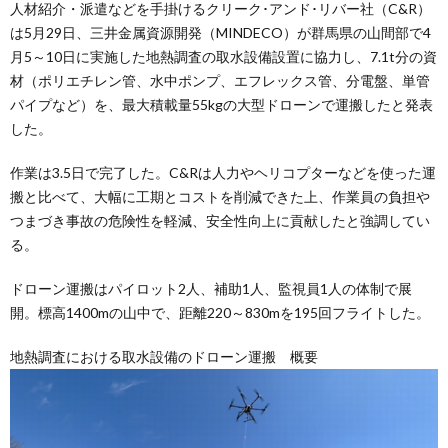
人材紹介・派遣などを手掛けるクリーク･アンド･リバー社（C&R）
は5月29日、三井金属資源開発（MINDECO）が群馬県の山間部で4
月5～10日に実施した地熱調査の取水設備設置に協力し、7.1t分の資
材（ポリエチレン管、水中ポンプ、エフレックス管、分電盤、単管
パイプなど）を、最大積載量55kgの大型ドローンで運搬したと発表
した。
作業は3.5日で完了した。C&Rは人力やヘリコプターなどを使った運
搬と比べて、大幅に工期とコストを削減できた上、作業員の負担や
つまづき事故の危険性を軽減、安全性向上に貢献したと強調してい
る。
ドローン運搬はパイロット2人、補助1人、監視員1人の体制で展
開。標高1400mの山中で、距離220～830mを195回フライトした。
地熱調査における取水設備のドローン運搬 概要