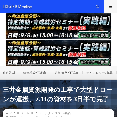
独自取材
物流施設/不動産
災害/事故/不祥事
テクノロジー/製品
三井金属資源開発の工事で大型ドロー
ンが運搬、7.1tの資材を3日半で完了
2023.05.30 06:00:52
テクノロジー/製品