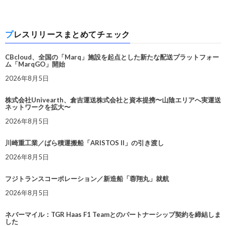
プレスリリースまとめてチェック
CBcloud、全国の「Marq」施設を起点とした新たな配送プラットフォー
ム「MarqGO」開始
2026年8月5日
株式会社Univearth、倉吉運送株式会社と資本提携〜山陰エリアへ実運送
ネットワークを拡大〜
2026年8月5日
川崎重工業／ばら積運搬船「ARISTOS II」の引き渡し
2026年8月5日
フジトランスコーポレーション／新造船「蓉翔丸」就航
2026年8月5日
ネバーマイル：TGR Haas F1 Teamとのパートナーシップ契約を締結しま
した