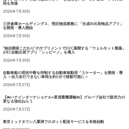
現を加速
2026年7月30日
三井倉庫ホールディングス、受託物流業務に 「生成AI出荷検品アプリ」
を開発・導入開始
2026年7月30日
“独自開発こだわり”のサプリメントでD2C展開する「ウェルモット製薬」
がEC自動出荷アプリ「シッピーノ」を導入
2026年7月30日
自動車船の荷役中断を抑制する自動車移動用「スケーター」を開発・導
入 ～自力走行できない車両を約5分で移動可能に～
2026年7月27日
【㈱ハナインターナショナル×星清重機運輸㈱】グループ会社で販売力の
更なる強化ねらう
2026年7月27日
東京ミッドタウン八重洲でロボット配送サービスを本格始動