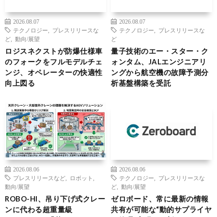
2026.08.07
2026.08.07
テクノロジー
,
プレスリリースな
テクノロジー
,
プレスリリースな
ど
,
動向/展望
ど
ロジスネクストが防爆仕様車
量子技術のエー・スター・ク
のフォークをフルモデルチェ
ォンタム、JALエンジニアリ
ンジ、オペレーターの快適性
ングから航空機の故障予測分
向上図る
析基盤構築を受託
2026.08.06
2026.08.06
プレスリリースなど
,
ロボット
,
テクノロジー
,
プレスリリースな
動向/展望
ど
,
動向/展望
ROBO-HI、吊り下げ式クレー
ゼロボード、常に最新の情報
ンに代わる超重量級
共有が可能な“動的サプライヤ