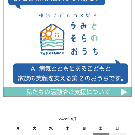
2026年8月
月
火
水
木
金
土
日