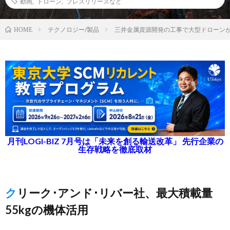
動画
,
ドローン
,
プレスリリースなど
テクノロジー/製品
三井金属資源開発の工事で大型ドローンが運
HOME
月刊LOGI-BIZ 7月号は「未来を創る輸送改革」 先行企業の
生存戦略を徹底取材
クリーク･アンド･リバー社、最大積載量
55kgの機体活用