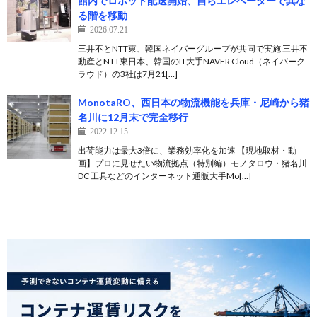
館内でロボット配送開始、自らエレベーターで異な
る階を移動
2026.07.21
三井不とNTT東、韓国ネイバーグループが共同で実施 三井不
動産とNTT東日本、韓国のIT大手NAVER Cloud（ネイバーク
ラウド）の3社は7月21[…]
MonotaRO、西日本の物流機能を兵庫・尼崎から猪
名川に12月末で完全移行
2022.12.15
出荷能力は最大3倍に、業務効率化を加速 【現地取材・動
画】プロに見せたい物流拠点（特別編）モノタロウ・猪名川
DC 工具などのインターネット通販大手Mo[…]