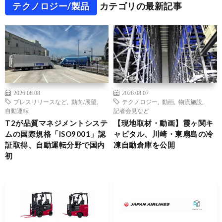
テクノロジー/製品
カテゴリの最新記事
2026.08.08
2026.08.07
プレスリリースなど
,
動向/展望
,
テクノロジー
,
動画
,
物流施設
,
自動運転
記者会見など
T2が品質マネジメントシステ
【現地取材・動画】霞ヶ関キ
ムの国際規格「ISO9001」認
ャピタル、川崎・東扇島の冷
証取得、自動運転分野で国内
凍自動倉庫を公開
初