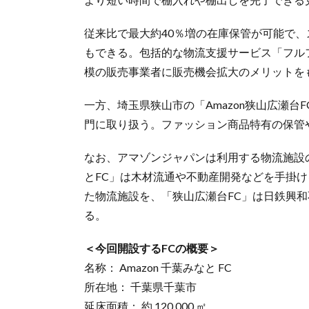
従来比で最大約40％増の在庫保管が可能で
もできる。包括的な物流支援サービス「フルフィル
模の販売事業者に販売機会拡大のメリットを
一方、埼玉県狭山市の「Amazon狭山広瀬
門に取り扱う。ファッション商品特有の保管
なお、アマゾンジャパンは利用する物流施設
とFC」は木材流通や不動産開発などを手掛
た物流施設を、「狭山広瀬台FC」は日鉄興
る。
＜今回開設するFCの概要＞
名称： Amazon 千葉みなと FC
所在地： 千葉県千葉市
延床面積： 約 120,000 ㎡