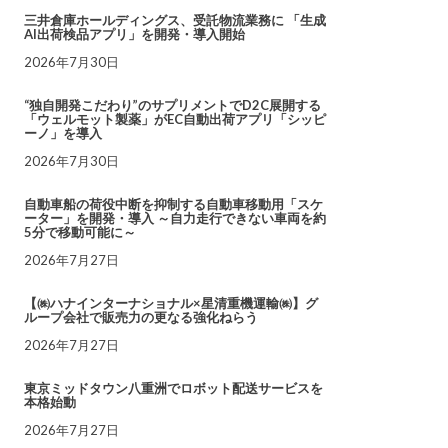
三井倉庫ホールディングス、受託物流業務に 「生成
AI出荷検品アプリ」を開発・導入開始
2026年7月30日
“独自開発こだわり”のサプリメントでD2C展開する
「ウェルモット製薬」がEC自動出荷アプリ「シッピ
ーノ」を導入
2026年7月30日
自動車船の荷役中断を抑制する自動車移動用「スケ
ーター」を開発・導入 ～自力走行できない車両を約
5分で移動可能に～
2026年7月27日
【㈱ハナインターナショナル×星清重機運輸㈱】グ
ループ会社で販売力の更なる強化ねらう
2026年7月27日
東京ミッドタウン八重洲でロボット配送サービスを
本格始動
2026年7月27日