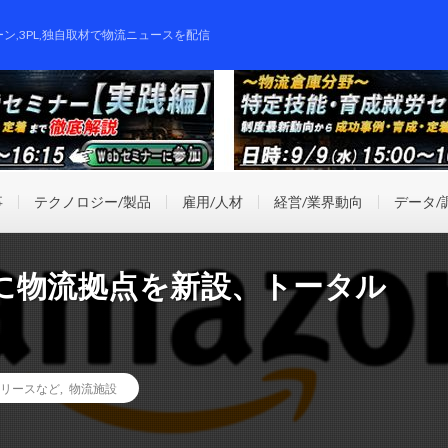
ーン,3PL,独自取材で物流ニュースを配信
事
テクノロジー/製品
雇用/人材
経営/業界動向
データ/
に物流拠点を新設、トータル
リースなど
,
物流施設