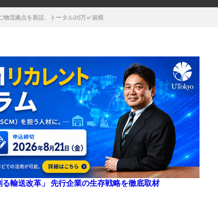
に物流拠点を新設、トータル20万㎡規模
来を創る輸送改革」 先行企業の生存戦略を徹底取材