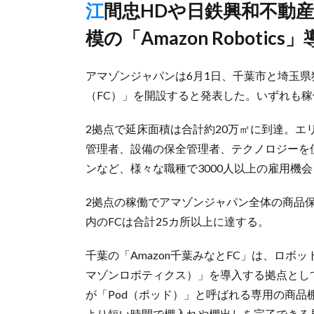
江間忠HDや日鉄興和不動産が開発の案件を利用、日本最大規
模の「Amazon Robotics
アマゾンジャパンは6月1日、千葉市と埼玉
（FC）」を開設すると発表した。いずれも稼
2拠点で延床面積は合計約20万㎡に到達。
管理者、設備の保全管理者、テクノロジーを
ンなど、様々な職種で3000人以上の雇用機
2拠点の稼働でアマゾンジャパン全体の商品保
内のFCは合計25カ所以上に達する。
千葉の「Amazon千葉みなとFC」は、ロボットが
マゾンロボティクス）」を導入する拠点として
が「Pod（ポッド）」と呼ばれる専用の商
より短い時間で棚入れや棚出しを完了できる