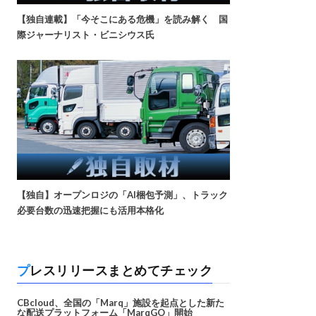
【独自連載】「今そこにある危機」を読み解く 国
際ジャーナリスト・ビニシウス氏
【独自】オープンロジの「AI梱包予測」、トラック
必要台数の迅速把握にも活用本格化
プレスリリースまとめてチェック
CBcloud、全国の「Marq」施設を起点とした新た
な配送プラットフォーム「MarqGO」開始