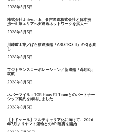
2026年8月5日
株式会社Univearth、倉吉運送株式会社と資本提
携〜山陰エリアへ実運送ネットワークを拡大〜
2026年8月5日
川崎重工業／ばら積運搬船「ARISTOS II」の引き渡
し
2026年8月5日
フジトランスコーポレーション／新造船「蓉翔丸」
就航
2026年8月5日
ネバーマイル：TGR Haas F1 Teamとのパートナー
シップ契約を締結しました
2026年8月5日
【トドケール】マルチキャリア化に向けて、2026
年7月よりヤマト運輸とのAPI連携を開始
2026年7月30日