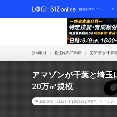
物流不動産,ロボット,ドロ
独自取材
物流施設/不動産
災害/事故/不祥
アマゾンが千葉と埼玉
20万㎡規模
2023.06.01 15:23:35
物流施設/不動産
プレスリ