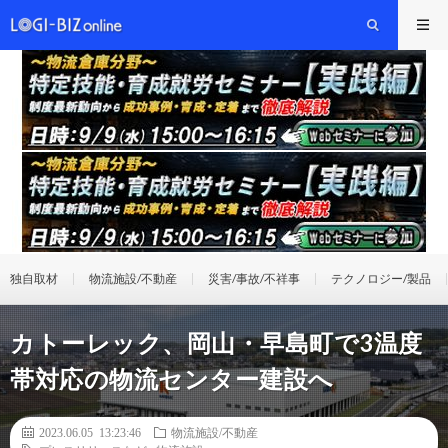
独自取材
物流施設/不動産
災害/事故/不祥事
テクノロジー/製品
カトーレック、岡山・早島町で3温度
帯対応の物流センター建設へ
2023.06.05 13:23:46
物流施設/不動産