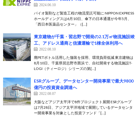
2024.06.10
バイオ製剤など製造工程の物流受託可能に NIPPON EXPRESS
ホールディングスは6月10日、傘下の日本通運が今年5月、
「西日本医薬品センター」（[…]
東京建物が千葉・習志野で開発の2.1万㎡物流施設竣
工、アドレス通商と信濃運輸で1棟全体利用へ
2022.08.10
廃PETボトル活用した舗装を採用、環境負荷低減 東京建物は
8月10日、千葉県習志野市茜浜で、自社開発する物流施設T-
LOGI（ティーロジ）シリーズの第[…]
ESRグループ、データセンター開発事業で最大9800
億円の投資資金調達へ
2022.08.07
大阪などアジア太平洋で8件プロジェクト展開 ESRグループ
は7月28日、アジア太平洋地域で展開しているデータセンタ
ー開発事業を対象とした投資ファンド「[…]