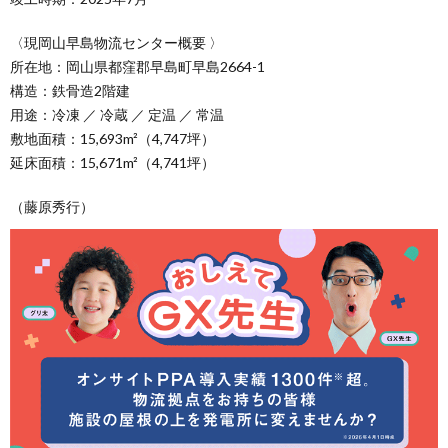
〈現岡山早島物流センター概要 〉
所在地：岡山県都窪郡早島町早島2664-1
構造：鉄骨造2階建
用途：冷凍 ／ 冷蔵 ／ 定温 ／ 常温
敷地面積：15,693m²（4,747坪）
延床面積：15,671m²（4,741坪）
（藤原秀行）