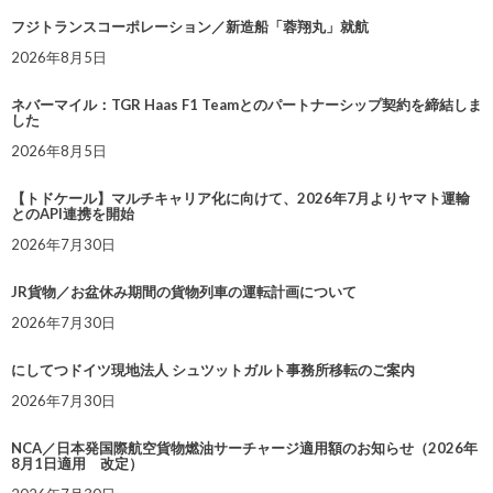
フジトランスコーポレーション／新造船「蓉翔丸」就航
2026年8月5日
ネバーマイル：TGR Haas F1 Teamとのパートナーシップ契約を締結しま
した
2026年8月5日
【トドケール】マルチキャリア化に向けて、2026年7月よりヤマト運輸
とのAPI連携を開始
2026年7月30日
JR貨物／お盆休み期間の貨物列車の運転計画について
2026年7月30日
にしてつドイツ現地法人 シュツットガルト事務所移転のご案内
2026年7月30日
NCA／日本発国際航空貨物燃油サーチャージ適用額のお知らせ（2026年
8月1日適用 改定）