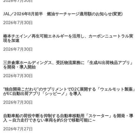
2026年7月30日
JAL／2026年8月前半 燃油サーチャージ適用額のお知らせ(変更)
2026年7月30日
椿本チエイン／再生可能エネルギーを活用し、カーボンニュートラル実
現を加速
2026年7月30日
三井倉庫ホールディングス、受託物流業務に 「生成AI出荷検品アプリ」
を開発・導入開始
2026年7月30日
“独自開発こだわり”のサプリメントでD2C展開する「ウェルモット製薬」
がEC自動出荷アプリ「シッピーノ」を導入
2026年7月30日
自動車船の荷役中断を抑制する自動車移動用「スケーター」を開発・導
入 ～自力走行できない車両を約5分で移動可能に～
2026年7月27日