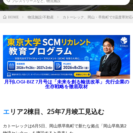
プレスリリースなど
,
物流施設
物流施設/不動産
カトーレック、岡山・早島町で3温度帯対応
HOME
月刊LOGI-BIZ 7月号は「未来を創る輸送改革」 先行企業の
生存戦略を徹底取材
エリア2棟目、25年7月竣工見込む
カトーレックは6月5日、岡山県早島町で新たな拠点「岡山早島第2
物流センター」を建設すると発表した。