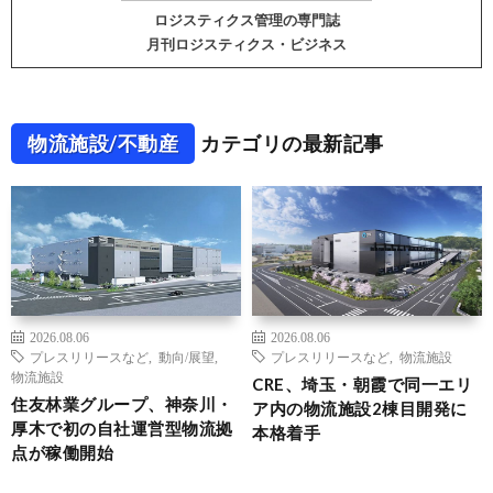
ロジスティクス管理の専門誌
月刊ロジスティクス・ビジネス
物流施設/不動産
カテゴリの最新記事
2026.08.06
2026.08.06
プレスリリースなど
,
動向/展望
,
プレスリリースなど
,
物流施設
物流施設
CRE、埼玉・朝霞で同一エリ
住友林業グループ、神奈川・
ア内の物流施設2棟目開発に
厚木で初の自社運営型物流拠
本格着手
点が稼働開始