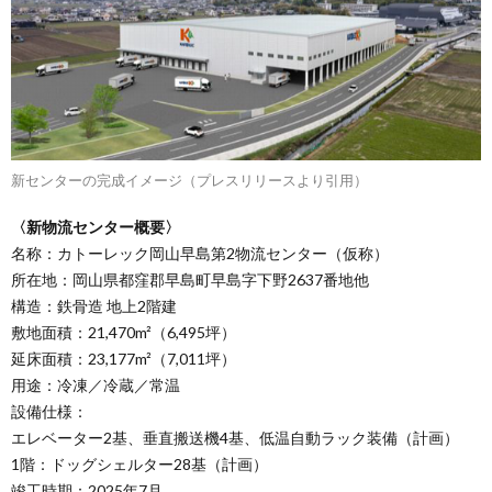
新センターの完成イメージ（プレスリリースより引用）
〈新物流センター概要〉
名称：カトーレック岡山早島第2物流センター（仮称）
所在地：岡山県都窪郡早島町早島字下野2637番地他
構造：鉄骨造 地上2階建
敷地面積：21,470m²（6,495坪）
延床面積：23,177m²（7,011坪）
用途：冷凍／冷蔵／常温
設備仕様：
エレベーター2基、垂直搬送機4基、低温自動ラック装備（計画）
1階：ドッグシェルター28基（計画）
竣工時期：2025年7月