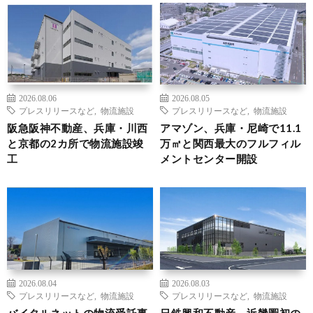
2026.08.06
2026.08.05
プレスリリースなど
,
物流施設
プレスリリースなど
,
物流施設
阪急阪神不動産、兵庫・川西
アマゾン、兵庫・尼崎で11.1
と京都の2カ所で物流施設竣
万㎡と関西最大のフルフィル
工
メントセンター開設
2026.08.04
2026.08.03
プレスリリースなど
,
物流施設
プレスリリースなど
,
物流施設
バイタルネットの物流受託事
日鉄興和不動産、近畿圏初の