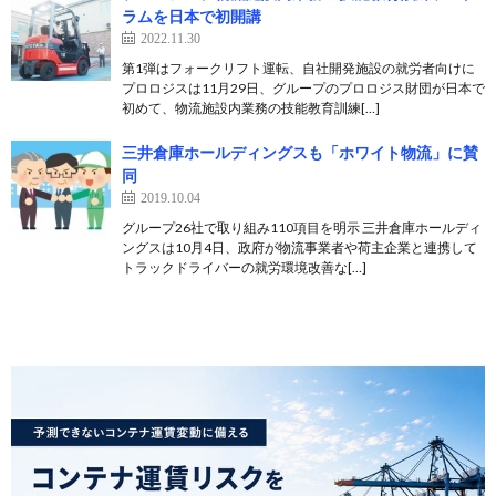
ラムを日本で初開講
2022.11.30
第1弾はフォークリフト運転、自社開発施設の就労者向けに
プロロジスは11月29日、グループのプロロジス財団が日本で
初めて、物流施設内業務の技能教育訓練[…]
三井倉庫ホールディングスも「ホワイト物流」に賛
同
2019.10.04
グループ26社で取り組み110項目を明示 三井倉庫ホールディ
ングスは10月4日、政府が物流事業者や荷主企業と連携して
トラックドライバーの就労環境改善な[…]