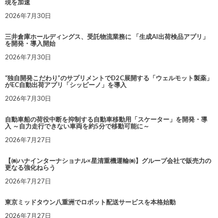
現を加速
2026年7月30日
三井倉庫ホールディングス、受託物流業務に 「生成AI出荷検品アプリ」
を開発・導入開始
2026年7月30日
“独自開発こだわり”のサプリメントでD2C展開する「ウェルモット製薬」
がEC自動出荷アプリ「シッピーノ」を導入
2026年7月30日
自動車船の荷役中断を抑制する自動車移動用「スケーター」を開発・導
入 ～自力走行できない車両を約5分で移動可能に～
2026年7月27日
【㈱ハナインターナショナル×星清重機運輸㈱】グループ会社で販売力の
更なる強化ねらう
2026年7月27日
東京ミッドタウン八重洲でロボット配送サービスを本格始動
2026年7月27日