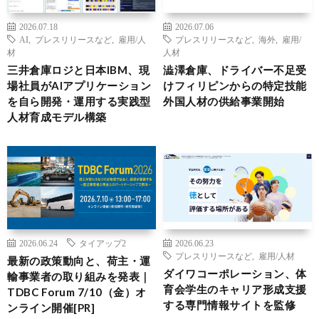
2026.07.18
2026.07.06
AI
,
プレスリリースなど
,
雇用/人
プレスリリースなど
,
海外
,
雇用/
材
人材
三井倉庫ロジと日本IBM、現
澁澤倉庫、ドライバー不足受
場社員がAIアプリケーション
けフィリピンからの特定技能
を自ら開発・運用する実践型
外国人材の供給事業開始
人材育成モデル構築
2026.06.24
タイアップ2
2026.06.23
プレスリリースなど
,
雇用/人材
最新の政策動向と、荷主・運
ダイワコーポレーション、体
輸事業者の取り組みを発表｜
育会学生のキャリア形成支援
TDBC Forum 7/10（金）オ
する専門情報サイトを監修
ンライン開催[PR]