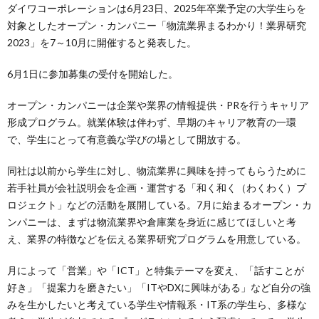
ダイワコーポレーションは6月23日、2025年卒業予定の大学生らを
対象としたオープン・カンパニー「物流業界まるわかり！業界研究
2023」を7～10月に開催すると発表した。
6月1日に参加募集の受付を開始した。
オープン・カンパニーは企業や業界の情報提供・PRを行うキャリア
形成プログラム。就業体験は伴わず、早期のキャリア教育の一環
で、学生にとって有意義な学びの場として開放する。
同社は以前から学生に対し、物流業界に興味を持ってもらうために
若手社員が会社説明会を企画・運営する「和く和く（わくわく）プ
ロジェクト」などの活動を展開している。7月に始まるオープン・カ
ンパニーは、まずは物流業界や倉庫業を身近に感じてほしいと考
え、業界の特徴などを伝える業界研究プログラムを用意している。
月によって「営業」や「ICT」と特集テーマを変え、「話すことが
好き」「提案力を磨きたい」「ITやDXに興味がある」など自分の強
みを生かしたいと考えている学生や情報系・IT系の学生ら、多様な