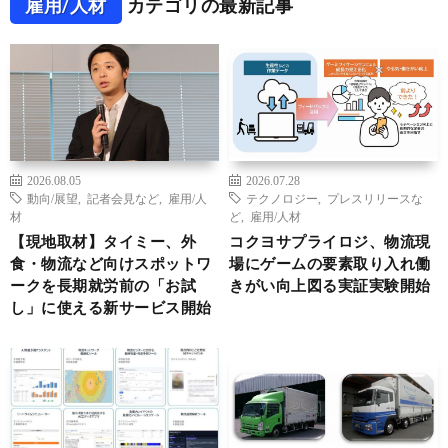
雇用/人材
カテゴリの最新記事
2026.08.05
2026.07.28
動向/展望
,
記者会見など
,
雇用/人
テクノロジー
,
プレスリリースな
材
ど
,
雇用/人材
【現地取材】タイミー、外
コクヨサプライロジ、物流現
食・物流など向けスポットワ
場にゲームの要素取り入れ働
ークを長期就労前の「お試
きがい向上図る実証実験開始
し」に使える新サービス開始