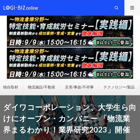
独自取材
物流施設/不動産
災害/事故/不祥事
テクノロジー/製品
ダイワコーポレーション、大学生ら向
けにオープン・カンパニー 「物流業
界まるわかり！業界研究2023」開催