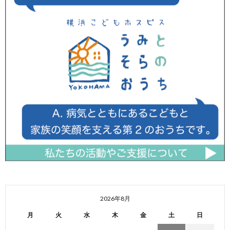
2026年8月
月
火
水
木
金
土
日