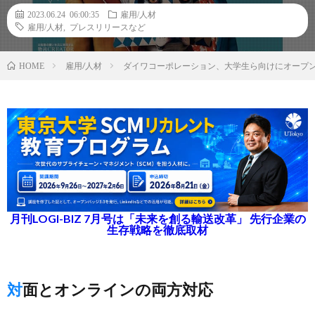
2023.06.24 06:00:35
雇用/人材
雇用/人材
,
プレスリリースなど
雇用/人材
ダイワコーポレーション、大学生ら向けにオープン
HOME
月刊LOGI-BIZ 7月号は「未来を創る輸送改革」 先行企業の
生存戦略を徹底取材
対面とオンラインの両方対応