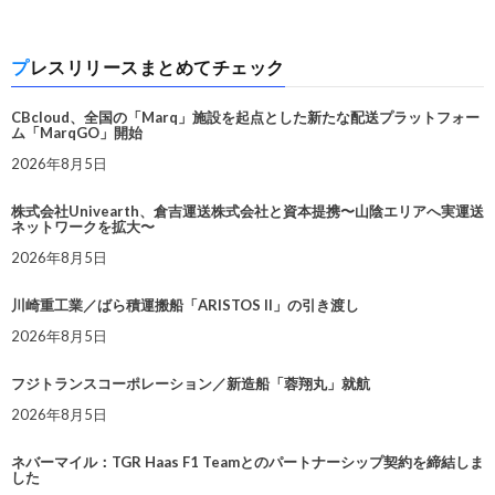
プレスリリースまとめてチェック
CBcloud、全国の「Marq」施設を起点とした新たな配送プラットフォー
ム「MarqGO」開始
2026年8月5日
株式会社Univearth、倉吉運送株式会社と資本提携〜山陰エリアへ実運送
ネットワークを拡大〜
2026年8月5日
川崎重工業／ばら積運搬船「ARISTOS II」の引き渡し
2026年8月5日
フジトランスコーポレーション／新造船「蓉翔丸」就航
2026年8月5日
ネバーマイル：TGR Haas F1 Teamとのパートナーシップ契約を締結しま
した