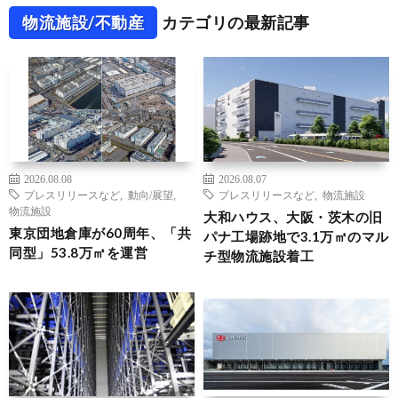
物流施設/不動産
カテゴリの最新記事
2026.08.08
2026.08.07
プレスリリースなど
,
動向/展望
,
プレスリリースなど
,
物流施設
物流施設
大和ハウス、大阪・茨木の旧
東京団地倉庫が60周年、「共
パナ工場跡地で3.1万㎡のマル
同型」53.8万㎡を運営
チ型物流施設着工