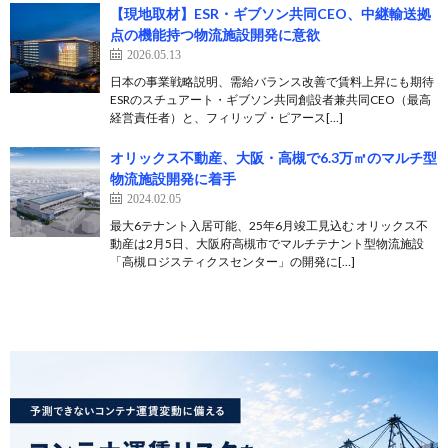
【現地取材】ESR・ギブソン共同CEO、中継輸送拠
点の機能持つ物流施設開発に意欲
2026.05.13
日本の事業戦略説明、需給バランス改善で賃料上昇にも期待
ESRのスチュアート・ギブソン共同創設者兼共同CEO（最高
経営責任者）と、フィリップ・ピアース[…]
オリックス不動産、大阪・高槻で6.3万㎡のマルチ型
物流施設開発に着手
2024.02.05
最大6テナント入居可能、25年6月竣工見込む オリックス不
動産は2月5日、大阪府高槻市でマルチテナント型物流施設
「高槻ロジスティクスセンター」の開発に[…]