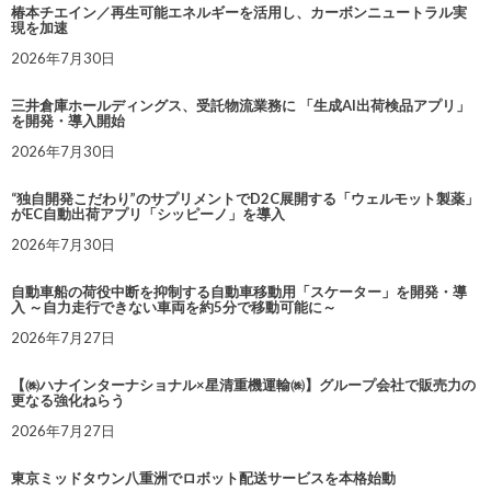
椿本チエイン／再生可能エネルギーを活用し、カーボンニュートラル実
現を加速
2026年7月30日
三井倉庫ホールディングス、受託物流業務に 「生成AI出荷検品アプリ」
を開発・導入開始
2026年7月30日
“独自開発こだわり”のサプリメントでD2C展開する「ウェルモット製薬」
がEC自動出荷アプリ「シッピーノ」を導入
2026年7月30日
自動車船の荷役中断を抑制する自動車移動用「スケーター」を開発・導
入 ～自力走行できない車両を約5分で移動可能に～
2026年7月27日
【㈱ハナインターナショナル×星清重機運輸㈱】グループ会社で販売力の
更なる強化ねらう
2026年7月27日
東京ミッドタウン八重洲でロボット配送サービスを本格始動