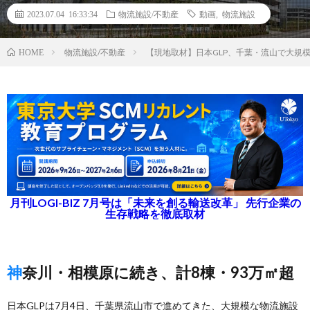
2023.07.04 16:33:34
物流施設/不動産
動画
,
物流施設
物流施設/不動産
【現地取材】日本GLP、千葉・流山で大規模物
HOME
月刊LOGI-BIZ 7月号は「未来を創る輸送改革」 先行企業の
生存戦略を徹底取材
神奈川・相模原に続き、計8棟・93万㎡超
日本GLPは7月4日、千葉県流山市で進めてきた、大規模な物流施設