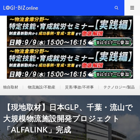
独自取材
物流施設/不動産
災害/事故/不祥事
テクノロジー/製品
【現地取材】日本GLP、千葉・流山で
大規模物流施設開発プロジェクト
「ALFALINK」完成