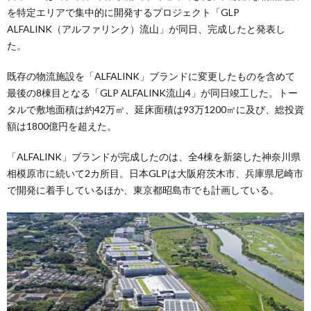
を特定エリアで集中的に開発するプロジェクト「GLP
ALFALINK（アルファリンク）流山」が同日、完成したと発表し
た。
既存の物流施設を「ALFALINK」ブランドに変更したものを含めて
最後の8棟目となる「GLP ALFALINK流山4」が同日竣工した。トー
タルで敷地面積は約42万㎡、延床面積は93万1200㎡に及び、総投資
額は1800億円を超えた。
「ALFALINK」ブランドが完成したのは、全4棟を新築した神奈川県
相模原市に続いて2カ所目。日本GLPは大阪府茨木市、兵庫県尼崎市
で開発に着手しているほか、東京都昭島市でも計画している。