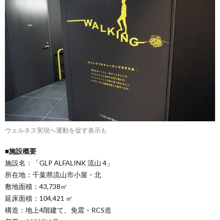
ウェルネス実現へ運動を促す表示も
■施設概要
施設名：「GLP ALFALINK 流山 4」
所在地：千葉県流山市小屋・北
敷地面積：43,738㎡
延床面積：104,421 ㎡
構造：地上4階建て、免震・RCS造