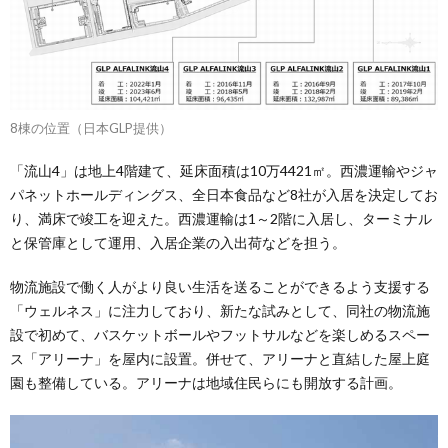
8棟の位置（日本GLP提供）
「流山4」は地上4階建て、延床面積は10万4421㎡。西濃運輸やジャ
パネットホールディングス、全日本食品など8社が入居を決定してお
り、満床で竣工を迎えた。西濃運輸は1～2階に入居し、ターミナル
と保管庫として運用、入居企業の入出荷などを担う。
物流施設で働く人がより良い生活を送ることができるよう支援する
「ウェルネス」に注力しており、新たな試みとして、同社の物流施
設で初めて、バスケットボールやフットサルなどを楽しめるスペー
ス「アリーナ」を屋内に設置。併せて、アリーナと直結した屋上庭
園も整備している。アリーナは地域住民らにも開放する計画。