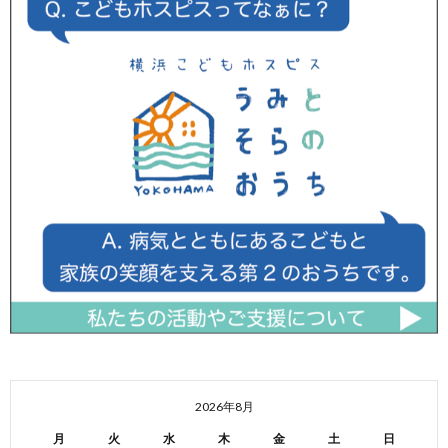
2026年8月
月
火
水
木
金
土
日