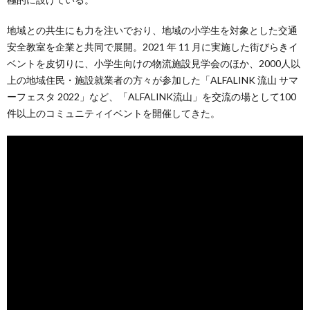
地域との共生にも力を注いでおり、地域の小学生を対象とした交通
安全教室を企業と共同で展開。2021 年 11 月に実施した街びらきイ
ベントを皮切りに、小学生向けの物流施設見学会のほか、2000人以
上の地域住民・施設就業者の方々が参加した「ALFALINK 流山 サマ
ーフェスタ 2022」など、「ALFALINK流山」を交流の場として100
件以上のコミュニティイベントを開催してきた。