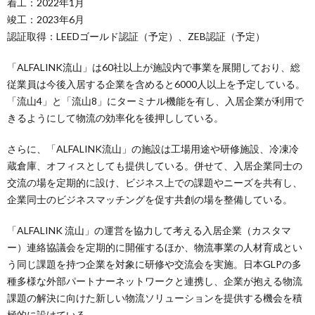
着工：2022年1月
竣工：2023年6月
認証取得：LEEDゴールド認証（予定）、ZEB認証（予定）
「ALFALINK流山」は60社以上が施設内で事業を展開しており、総
従業員は今後入居する企業を含めると6000人以上を予定している。
「流山4」と「流山8」にターミナル機能を有し、入居企業が利用で
きるようにして物流の効率化を後押ししている。
さらに、「ALFALINK流山」の施設は工場用途や研修施設、冷凍冷
蔵倉庫、オフィスとしても提供している。併せて、入居企業同士の
交流の場を定期的に設け、ビジネス上での課題やニーズを共有し、
企業同士のビジネスマッチングを促す共創の場を整備している。
「ALFALINK 流山」の運営を協力して考える入居企業（カスタマ
ー）連絡協議会を定期的に開催するほか、物流事業の人材育成とい
う同じ課題を持つ企業を対象に研修や交流会を実施。日本GLPの多
種多様な外部パートナーネットワークと連携し、企業が抱える物流
課題の解決に向けた新しい物流ソリューションを提供する機会を積
極的に設けている。