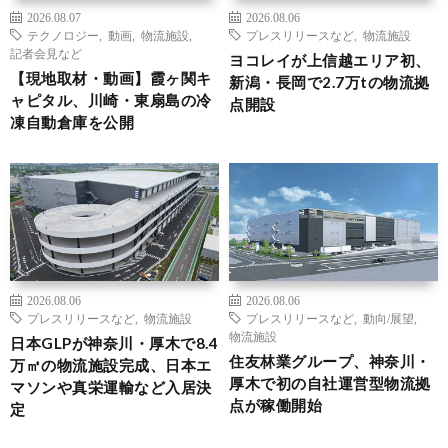
2026.08.07
2026.08.06
テクノロジー
,
動画
,
物流施設
,
プレスリリースなど
,
物流施設
記者会見など
ヨコレイが上信越エリア初、
【現地取材・動画】霞ヶ関キ
新潟・長岡で2.7万tの物流拠
ャピタル、川崎・東扇島の冷
点開設
凍自動倉庫を公開
2026.08.06
2026.08.06
プレスリリースなど
,
物流施設
プレスリリースなど
,
動向/展望
,
物流施設
日本GLPが神奈川・厚木で8.4
住友林業グループ、神奈川・
万㎡の物流施設完成、日本エ
厚木で初の自社運営型物流拠
マソンや真栄運輸など入居決
点が稼働開始
定