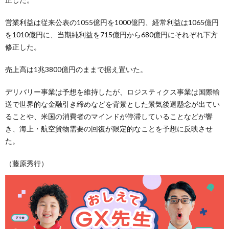
営業利益は従来公表の1055億円を1000億円、経常利益は1065億円
を1010億円に、当期純利益を715億円から680億円にそれぞれ下方
修正した。
売上高は1兆3800億円のままで据え置いた。
デリバリー事業は予想を維持したが、ロジスティクス事業は国際輸
送で世界的な金融引き締めなどを背景とした景気後退懸念が出てい
ることや、米国の消費者のマインドが停滞していることなどが響
き、海上・航空貨物需要の回復が限定的なことを予想に反映させ
た。
（藤原秀行）