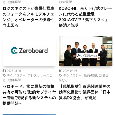
ど
,
動向/展望
動向/展望
ロジスネクストが防爆仕様車
ROBO-HI、吊り下げ式クレー
のフォークをフルモデルチェ
ンに代わる超重量級
ンジ、オペレーターの快適性
200tAGVで「落下リスク」
向上図る
解消と説明
2026.08.06
2026.08.06
テクノロジー
,
プレスリリースな
テクノロジー
,
動向/展望
,
記者会
ど
,
動向/展望
見など
ゼロボード、常に最新の情報
【現地取材】貿易関連業務の
共有が可能な“動的サプライヤ
効率化目指す業界団体「日本
ー管理”実現する新システムの
貿易DX協会」が発足
提供開始へ