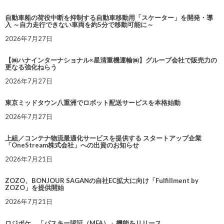
自動車船の荷役中断を抑制する自動車移動用「スケーター」を開発・導
入 ～自力走行できない車両を約5分で移動可能に～
2026年7月27日
【㈱ハナインターナショナル×星清重機運輸㈱】グループ会社で販売力の
更なる強化ねらう
2026年7月27日
東京ミッドタウン八重洲でロボット配送サービスを本格始動
2026年7月27日
上組／コンテナ物流最適化サービスを提供する スタートアップ企業
「OneStream株式会社」への出資のお知らせ
2026年7月21日
ZOZO、BONJOUR SAGANの自社EC拡大に向け「Fulfillment by
ZOZO」を提供開始
2026年7月21日
ロジポケ、「パスキー認証（MFA）」機能をリリース