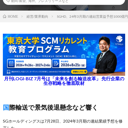
動向/展望
,
海外
,
プレスリリースなど
経営/業界動向
SGHD、24年3月期の連結営業益予想1000億
HOME
月刊LOGI-BIZ 7月号は「未来を創る輸送改革」 先行企業の
生存戦略を徹底取材
国際輸送で景気後退懸念など響く
SGホールディングスは7月28日、2024年3月期の連結業績予想を修
正した。