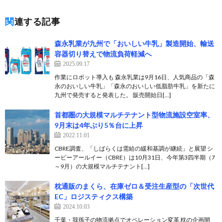
関連する記事
森永乳業が九州で「おいしい牛乳」製造開始、輸送
容器切り替えで物流負荷軽減へ
2025.09.17
作業にロボット導入も 森永乳業は9月16日、人気商品の「森
永のおいしい牛乳」「森永のおいしい低脂肪牛乳」を新たに
九州で発売すると発表した。 販売開始日[…]
首都圏の大規模マルチテナント型物流施設空室率、
9月末は4年ぶり5％台に上昇
2022.11.01
CBRE調査、「しばらくは需給の緩和基調が継続」と展望 シ
ービーアールイー（CBRE）は10月31日、今年第3四半期（7
～9月）の大規模マルチテナント[…]
枕通販のまくら、在庫ゼロ＆受注生産型の「次世代
EC」ロジスティクス構築
2024.10.03
千葉・我孫子の物流拠点でオペレーション変革 枕の企画開