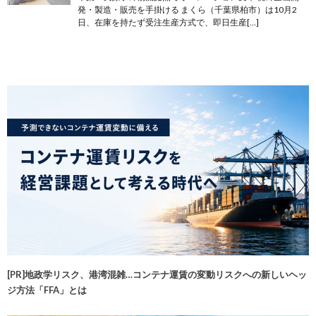
発・製造・販売を手掛ける まくら（千葉県柏市）は10月2
日、在庫を持たず受注生産方式で、即日生産[…]
[PR]地政学リスク、港湾混雑…コンテナ運賃の変動リスクへの新しいヘッ
ジ方法「FFA」とは