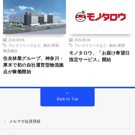
2026.08.06
2026.08.06
プレスリリースなど
,
動向/展望
,
プレスリリースなど
,
動向/展望
物流施設
モノタロウ、「お届け希望日
住友林業グループ、神奈川・
指定サービス」開始
厚木で初の自社運営型物流拠
点が稼働開始
Back to Top
メルマガ会員登録