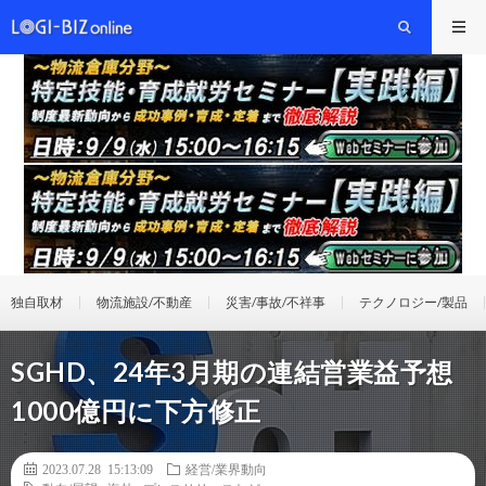
独自取材
物流施設/不動産
災害/事故/不祥事
テクノロジー/製品
SGHD、24年3月期の連結営業益予想
1000億円に下方修正
2023.07.28 15:13:09
経営/業界動向