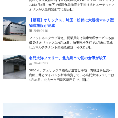
スは2月6日、傘下で低温食品物流を手掛けるヒューテックノ
オリンが大阪府箕面市に新た[…]
【動画】オリックス、埼玉・松伏に大規模マルチ型
物流施設が完成
2019.04.16
フィットネスクラブ備え、従業員向け健康管理サービスも無
償提供 オリックスは4月16日、埼玉県松伏町で3月末に完成
したマルチテナント型物流施設「松伏ロジ[…]
名門大洋フェリー、北九州市で初の倉庫が竣工
2024.02.03
3980㎡、フェリックス物流が運営し海陸一貫輸送を拡充へ
商船三井とケイハンが折半出資している名門大洋フェリーは
1月31日、北九州市門司区新門司で、同[…]