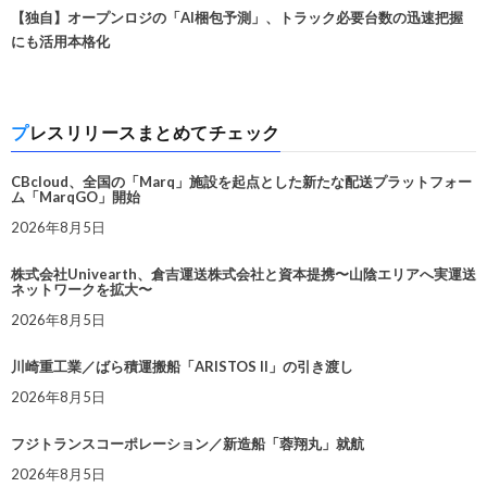
【独自】オープンロジの「AI梱包予測」、トラック必要台数の迅速把握
にも活用本格化
プレスリリースまとめてチェック
CBcloud、全国の「Marq」施設を起点とした新たな配送プラットフォー
ム「MarqGO」開始
2026年8月5日
株式会社Univearth、倉吉運送株式会社と資本提携〜山陰エリアへ実運送
ネットワークを拡大〜
2026年8月5日
川崎重工業／ばら積運搬船「ARISTOS II」の引き渡し
2026年8月5日
フジトランスコーポレーション／新造船「蓉翔丸」就航
2026年8月5日