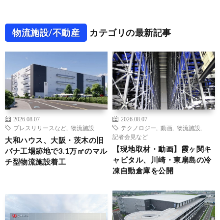
物流施設/不動産
カテゴリの最新記事
2026.08.07
2026.08.07
プレスリリースなど
,
物流施設
テクノロジー
,
動画
,
物流施設
,
記者会見など
大和ハウス、大阪・茨木の旧
【現地取材・動画】霞ヶ関キ
パナ工場跡地で3.1万㎡のマル
ャピタル、川崎・東扇島の冷
チ型物流施設着工
凍自動倉庫を公開