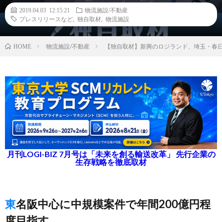
2019.04.03 12:15:21
物流施設/不動産
プレスリリースなど
,
独自取材
,
物流施設
物流施設/不動産
【独自取材】新興のロジランド、埼玉・春
HOME
月刊LOGI-BIZ 7月号は「未来を創る輸送改革」 先行企業の
生存戦略を徹底取材
東名阪中心に中規模案件で年間200億円程
度目指す