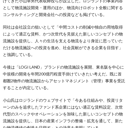
けてきた小山幸男代表取締役らが設立した。ロジランドの事業内容
として物流施設開発・運用のほか、物流向けロボット全般に関する
コンサルティングと開発会社への投資なども掲げている。
同社は会社設立の狙いとして「中間コストの削減や独自の用地取得
によって適正な賃料、かつ次世代を見据えた新しいコンセプトの物
流施設を提供し、人々の生活を支える物流をより身近に思っていた
だける物流施設への投資を進め、社会貢献ができる企業を目指す」
と強調している。
今後は「LOGI LAND」ブランドの物流施設を展開、東名阪を中心に
中規模の開発を年間200億円程度手掛けていきたい考えだ。既に首
都圏2物件の物流施設からアセットマネジメント（管理）事業を受託
することが内定している。
小山氏はロジランドのウェブサイトで「今ある仕組みや、投資リタ
ーンのみを追求したファンド系企業にはない適正な賃料設定、次世
代型のスペックやオペレーションを加味した新しいコンセプトの物
流施設を提供し、日本の産業インフラの整備・拡充を通して、新た
な物流価値の創造を目指す」との決意を表明している。