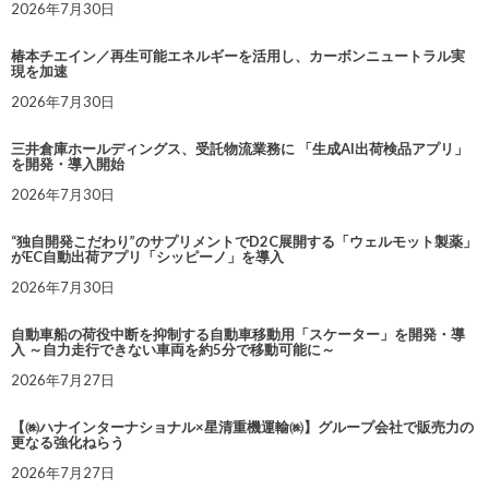
2026年7月30日
椿本チエイン／再生可能エネルギーを活用し、カーボンニュートラル実
現を加速
2026年7月30日
三井倉庫ホールディングス、受託物流業務に 「生成AI出荷検品アプリ」
を開発・導入開始
2026年7月30日
“独自開発こだわり”のサプリメントでD2C展開する「ウェルモット製薬」
がEC自動出荷アプリ「シッピーノ」を導入
2026年7月30日
自動車船の荷役中断を抑制する自動車移動用「スケーター」を開発・導
入 ～自力走行できない車両を約5分で移動可能に～
2026年7月27日
【㈱ハナインターナショナル×星清重機運輸㈱】グループ会社で販売力の
更なる強化ねらう
2026年7月27日