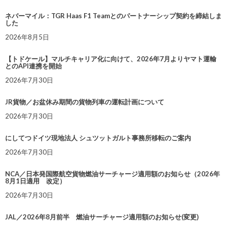
ネバーマイル：TGR Haas F1 Teamとのパートナーシップ契約を締結しま
した
2026年8月5日
【トドケール】マルチキャリア化に向けて、2026年7月よりヤマト運輸
とのAPI連携を開始
2026年7月30日
JR貨物／お盆休み期間の貨物列車の運転計画について
2026年7月30日
にしてつドイツ現地法人 シュツットガルト事務所移転のご案内
2026年7月30日
NCA／日本発国際航空貨物燃油サーチャージ適用額のお知らせ（2026年
8月1日適用 改定）
2026年7月30日
JAL／2026年8月前半 燃油サーチャージ適用額のお知らせ(変更)