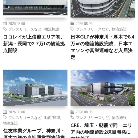
2026.08.06
2026.08.06
プレスリリースなど
,
物流施設
プレスリリースなど
,
物流施設
ヨコレイが上信越エリア初、
日本GLPが神奈川・厚木で8.4
新潟・長岡で2.7万tの物流拠
万㎡の物流施設完成、日本エ
点開設
マソンや真栄運輸など入居決
定
2026.08.06
2026.08.06
プレスリリースなど
,
動向/展望
,
プレスリリースなど
,
物流施設
物流施設
CRE、埼玉・朝霞で同一エリ
住友林業グループ、神奈川・
ア内の物流施設2棟目開発に
厚木で初の自社運営型物流拠