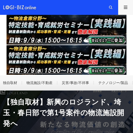
独自取材
物流施設/不動産
災害/事故/不祥事
テクノロジー/製品
【独自取材】新興のロジランド、埼
玉・春日部で第1号案件の物流施設開
発へ