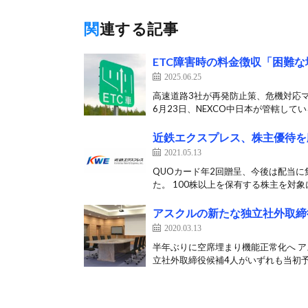
関連する記事
ETC障害時の料金徴収「困難
2025.06.25
高速道路3社が再発防止策、危機対応マ
6月23日、NEXCO中日本が管轄してい
近鉄エクスプレス、株主優待を
2021.05.13
QUOカード年2回贈呈、今後は配当に
た。 100株以上を保有する株主を対象に
アスクルの新たな独立社外取締
2020.03.13
半年ぶりに空席埋まり機能正常化へ ア
立社外取締役候補4人がいずれも当初予