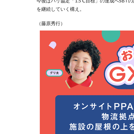
今後はパリ協定「1.5℃目標」の達成へSBT
を継続していく構え。
（藤原秀行）