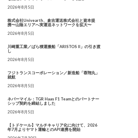
2026年8月5日
株式会社Univearth、倉吉運送株式会社と資本提
携〜山陰エリアへ実運送ネットワークを拡大〜
2026年8月5日
川崎重工業／ばら積運搬船「ARISTOS II」の引き渡
し
2026年8月5日
フジトランスコーポレーション／新造船「蓉翔丸」
就航
2026年8月5日
ネバーマイル：TGR Haas F1 Teamとのパートナー
シップ契約を締結しました
2026年8月5日
【トドケール】マルチキャリア化に向けて、2026
年7月よりヤマト運輸とのAPI連携を開始
2026年7月30日