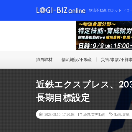
物流不動産,ロボット,ドロ
独自取材
物流施設/不動産
災害/事故/不祥
近鉄エクスプレス、203
長期目標設定
2023.08.16 17:20:03
経営/業界動向
動向/展望
,