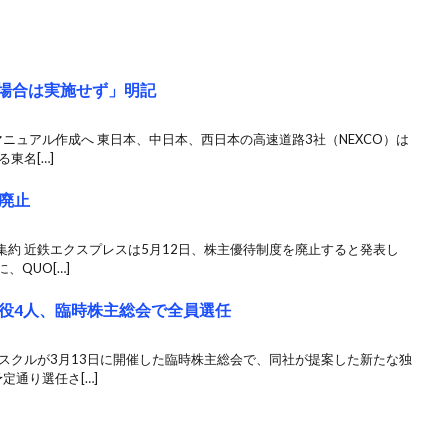
な場合は実施せず」明記
ニュアル作成へ 東日本、中日本、西日本の高速道路3社（NEXCO）は
る東名[…]
廃止
集約 近鉄エクスプレスは5月12日、株主優待制度を廃止すると発表し
、QUO[…]
役4人、臨時株主総会で全員選任
スクルが3月13日に開催した臨時株主総会で、同社が提案した新たな独
定通り選任さ[…]