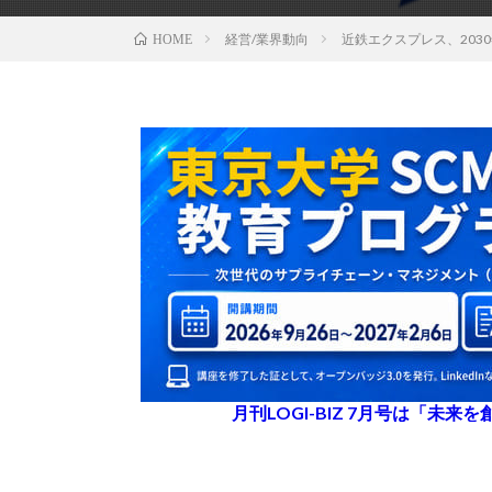
経営/業界動向
近鉄エクスプレス、203
HOME
月刊LOGI-BIZ 7月号は「未