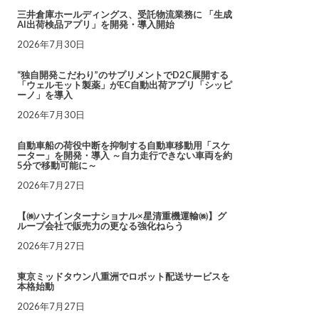
三井倉庫ホールディングス、受託物流業務に 「生成
AI出荷検品アプリ」を開発・導入開始
2026年7月30日
“独自開発こだわり”のサプリメントでD2C展開する
「ウェルモット製薬」がEC自動出荷アプリ「シッピ
ーノ」を導入
2026年7月30日
自動車船の荷役中断を抑制する自動車移動用「スケ
ーター」を開発・導入 ～自力走行できない車両を約
5分で移動可能に～
2026年7月27日
【㈱ハナインターナショナル×星清重機運輸㈱】グ
ループ会社で販売力の更なる強化ねらう
2026年7月27日
東京ミッドタウン八重洲でロボット配送サービスを
本格始動
2026年7月27日