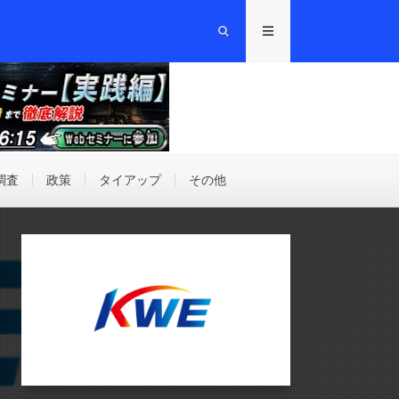
調査
政策
タイアップ
その他