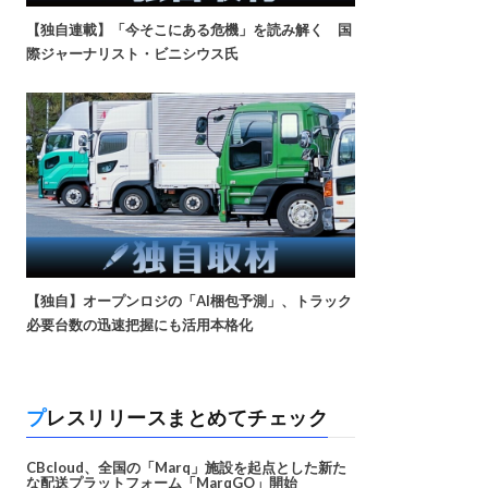
【独自連載】「今そこにある危機」を読み解く 国
際ジャーナリスト・ビニシウス氏
【独自】オープンロジの「AI梱包予測」、トラック
必要台数の迅速把握にも活用本格化
プレスリリースまとめてチェック
CBcloud、全国の「Marq」施設を起点とした新た
な配送プラットフォーム「MarqGO」開始