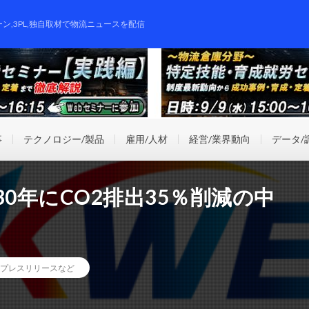
ーン,3PL,独自取材で物流ニュースを配信
事
テクノロジー/製品
雇用/人材
経営/業界動向
データ/
0年にCO2排出35％削減の中
プレスリリースなど