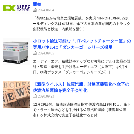
開始
2024.06.04
「荷物1個から簡単に環境貢献」を実現 NIPPON EXPRESSホ
ールディングスは6月3日、傘下の日本通運が国内のトラック
集配機能と鉄道・内航船を活[…]
小ロット輸送可能な「JITパレットチャーター便」の
専用パネルに「ダンカーゴ」シリーズ採用
2024.09.05
エーディーエフ、積載効率アップなど可能に アルミ製品の設
計・製造・販売を手掛けるエーディエフ（大阪市）は9月4
日、物流ボックス「ダンカーゴ」シリーズが[…]
【新型ウイルス】佐渡汽船、財務基盤強化へ傘下の
佐渡汽船運輸を完全子会社化
2020.09.23
12月29日付、債務超過解消目指す 佐渡汽船は9月18日、傘下
でトラック運送などを手掛ける佐渡汽船運輸（新潟県佐渡
市）を株式交換で完全子会社化すると発[…]