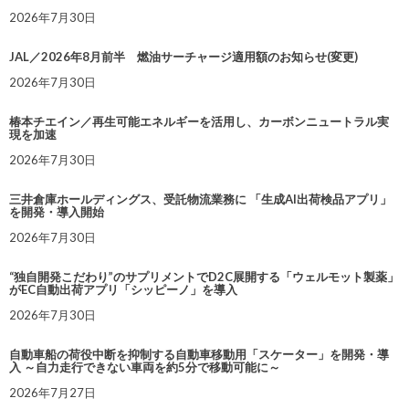
2026年7月30日
JAL／2026年8月前半 燃油サーチャージ適用額のお知らせ(変更)
2026年7月30日
椿本チエイン／再生可能エネルギーを活用し、カーボンニュートラル実
現を加速
2026年7月30日
三井倉庫ホールディングス、受託物流業務に 「生成AI出荷検品アプリ」
を開発・導入開始
2026年7月30日
“独自開発こだわり”のサプリメントでD2C展開する「ウェルモット製薬」
がEC自動出荷アプリ「シッピーノ」を導入
2026年7月30日
自動車船の荷役中断を抑制する自動車移動用「スケーター」を開発・導
入 ～自力走行できない車両を約5分で移動可能に～
2026年7月27日