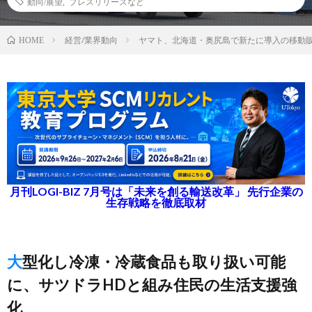
動向/展望
,
プレスリリースなど
経営/業界動向
ヤマト、北海道・奥尻島で新たに導入の移動
HOME
月刊LOGI-BIZ 7月号は「未来を創る輸送改革」 先行企業の
生存戦略を徹底取材
大型化し冷凍・冷蔵食品も取り扱い可能
に、サツドラHDと組み住民の生活支援強
化