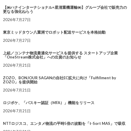
【㈱ハナインターナショナル×星清重機運輸㈱】グループ会社で販売力の
更なる強化ねらう
2026年7月27日
東京ミッドタウン八重洲でロボット配送サービスを本格始動
2026年7月27日
上組／コンテナ物流最適化サービスを提供する スタートアップ企業
「OneStream株式会社」への出資のお知らせ
2026年7月21日
ZOZO、BONJOUR SAGANの自社EC拡大に向け「Fulfillment by
ZOZO」を提供開始
2026年7月21日
ロジポケ、「パスキー認証（MFA）」機能をリリース
2026年7月21日
NTTロジスコ、エンタメ物流の平時5倍の波動を「t-Sort MAS」で吸収