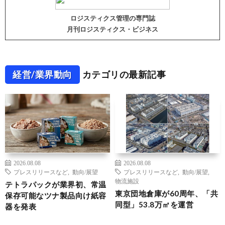
ロジスティクス管理の専門誌
月刊ロジスティクス・ビジネス
経営/業界動向
カテゴリの最新記事
2026.08.08
2026.08.08
プレスリリースなど
,
動向/展望
プレスリリースなど
,
動向/展望
,
物流施設
テトラパックが業界初、常温
東京団地倉庫が60周年、「共
保存可能なツナ製品向け紙容
同型」53.8万㎡を運営
器を発表