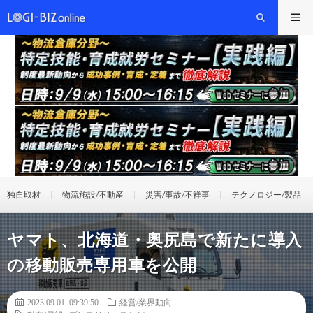
独自取材
物流施設/不動産
災害/事故/不祥事
テクノロジー/製品
ヤマト、北海道・奥尻島で新たに導入
の移動販売専用車を公開
2023.09.01 09:39:50
経営/業界動向