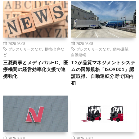
2026.08.08
2026.08.08
プレスリリースなど
,
提携/合弁な
プレスリリースなど
,
動向/展望
,
ど
自動運転
三菱商事とメディパルHD、医
T2が品質マネジメントシステ
療機関の経営効率化支援で連
ムの国際規格「ISO9001」認
携強化
証取得、自動運転分野で国内
初
2026.08.08
2026.08.07