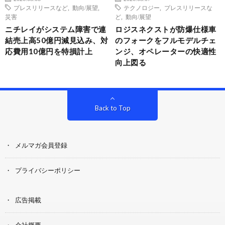
プレスリリースなど
,
動向/展望
,
テクノロジー
,
プレスリリースな
災害
ど
,
動向/展望
ニチレイがシステム障害で連
ロジスネクストが防爆仕様車
結売上高50億円減見込み、対
のフォークをフルモデルチェ
応費用10億円を特損計上
ンジ、オペレーターの快適性
向上図る
Back to Top
メルマガ会員登録
プライバシーポリシー
広告掲載
会社概要