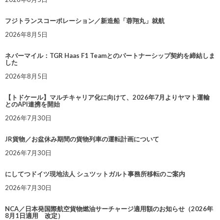
フジトランスコーポレーション／新造船「蓉翔丸」就航
2026年8月5日
ネバーマイル：TGR Haas F1 Teamとのパートナーシップ契約を締結しま
した
2026年8月5日
【トドケール】マルチキャリア化に向けて、2026年7月よりヤマト運輸
とのAPI連携を開始
2026年7月30日
JR貨物／お盆休み期間の貨物列車の運転計画について
2026年7月30日
にしてつドイツ現地法人 シュツットガルト事務所移転のご案内
2026年7月30日
NCA／日本発国際航空貨物燃油サーチャージ適用額のお知らせ（2026年
8月1日適用 改定）