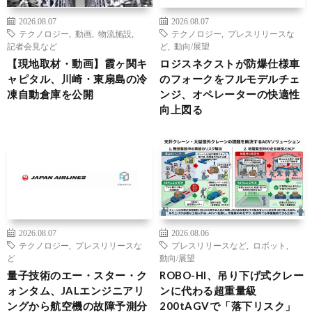
2026.08.07
2026.08.07
テクノロジー
,
動画
,
物流施設
,
テクノロジー
,
プレスリリースな
記者会見など
ど
,
動向/展望
【現地取材・動画】霞ヶ関キ
ロジスネクストが防爆仕様車
ャピタル、川崎・東扇島の冷
のフォークをフルモデルチェ
凍自動倉庫を公開
ンジ、オペレーターの快適性
向上図る
2026.08.07
2026.08.06
テクノロジー
,
プレスリリースな
プレスリリースなど
,
ロボット
,
ど
動向/展望
量子技術のエー・スター・ク
ROBO-HI、吊り下げ式クレー
ォンタム、JALエンジニアリ
ンに代わる超重量級
ングから航空機の故障予測分
200tAGVで「落下リスク」