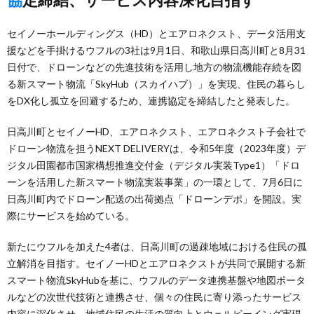
セイノーホールディングス（HD）とエアロネクスト、データ活用支
援などを手掛けるウフルの3社は9月1日、和歌山県日高川町と8月31
日付で、ドローンなどの先進技術を活用し地方の物流機能存続を図
る新スマート物流「SkyHub（スカイハブ）」を実現、住民の暮らし
をDX化し孤立を回避するため、連携協定を締結したと発表した。
日高川町とセイノーHD、エアロネクスト、エアロネクスト子会社で
ドローン物流を担うNEXT DELIVERYは、令和5年度（2023年度）デ
ジタル田園都市国家構想推進交付金（デジタル実装Type1）「ドロ
ーンを活用した新スマート物流実装事業」の一環として、7月6日に
日高川町内でドローン配送の出荷拠点「ドローンデポ」を開設。実
際にサービスを始めている。
新たにウフルを加えた4者は、日高川町の過疎地域における住民の孤
立解消を目指す。セイノーHDとエアロネクストが共同で展開する新
スマート物流SkyHubを基に、ウフルのデータ連携基盤や地図ポータ
ルなどの次世代技術と連携させ、個々の住民に寄り添ったサービス
内容に深化させ、地域住民の生活の質向上とウェルビーイング実現