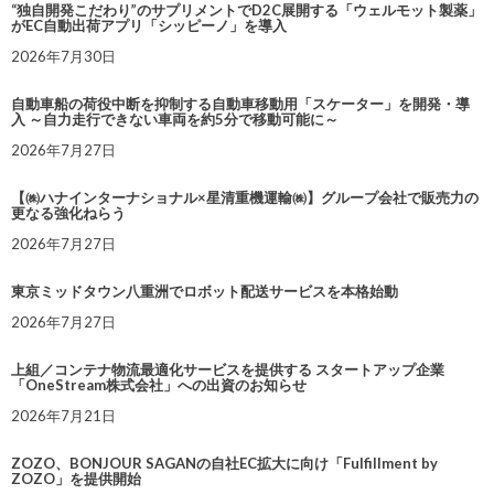
“独自開発こだわり”のサプリメントでD2C展開する「ウェルモット製薬」
がEC自動出荷アプリ「シッピーノ」を導入
2026年7月30日
自動車船の荷役中断を抑制する自動車移動用「スケーター」を開発・導
入 ～自力走行できない車両を約5分で移動可能に～
2026年7月27日
【㈱ハナインターナショナル×星清重機運輸㈱】グループ会社で販売力の
更なる強化ねらう
2026年7月27日
東京ミッドタウン八重洲でロボット配送サービスを本格始動
2026年7月27日
上組／コンテナ物流最適化サービスを提供する スタートアップ企業
「OneStream株式会社」への出資のお知らせ
2026年7月21日
ZOZO、BONJOUR SAGANの自社EC拡大に向け「Fulfillment by
ZOZO」を提供開始