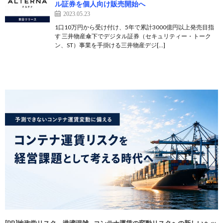
ル証券を個人向け販売開始へ
2023.05.23
1口10万円から受け付け、5年で累計3000億円以上発売目指
す 三井物産傘下でデジタル証券（セキュリティー・トーク
ン、ST）事業を手掛ける三井物産デジ[…]
[PR]地政学リスク、港湾混雑…コンテナ運賃の変動リスクへの新しいヘッ