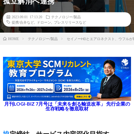
孤立解消へ連携
2023.09.01 17:13:20
テクノロジー/製品
提携/合弁など
,
ドローン
,
プレスリリースなど
テクノロジー/製品
セイノーHDとエアロネクスト、ウフル
HOME
月刊LOGI-BIZ 7月号は「未来を創る輸送改革」 先行企業の
生存戦略を徹底取材
協定締結、サービス内容深化目指す