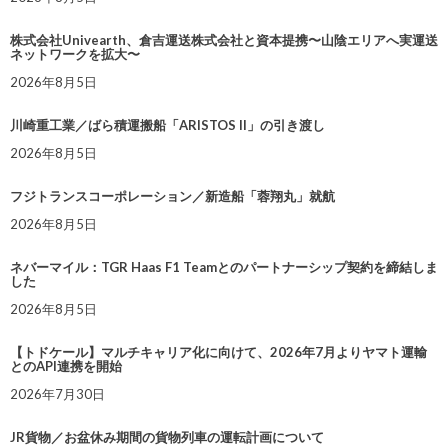
株式会社Univearth、倉吉運送株式会社と資本提携〜山陰エリアへ実運送
ネットワークを拡大〜
2026年8月5日
川崎重工業／ばら積運搬船「ARISTOS II」の引き渡し
2026年8月5日
フジトランスコーポレーション／新造船「蓉翔丸」就航
2026年8月5日
ネバーマイル：TGR Haas F1 Teamとのパートナーシップ契約を締結しま
した
2026年8月5日
【トドケール】マルチキャリア化に向けて、2026年7月よりヤマト運輸
とのAPI連携を開始
2026年7月30日
JR貨物／お盆休み期間の貨物列車の運転計画について