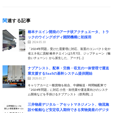
関連する記事
椿本チエイン開発のアーチ状アクチュエータ、トラ
ックのウイングボディ開閉機構に初採用
2024.05.10
「2024年問題」受けた需要増に対応、装置のコンパクト化や
省エネ化に貢献 椿本チエインは5月7日、ジップチェーン（噛
合いチェーン）から派生した、アーチ[…]
ナブアシスト、配車・労務・収支の一体管理で運送
業支援するSaaSの基幹システム提供開始
2026.01.27
キャリアカーと一般貨物を統合、中継輸送・時間軸配車で
「2024年問題」に対応 小売・卸売業や運送業向けのシステ
ム開発などを手掛けるナブアシスト（群馬県[…]
三井物産デジタル・アセットマネジメント、物流施
設や船舶など安定収入期待できる実物資産のデジタ