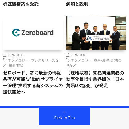
析基盤構築を受託
解消と説明
2026.08.06
2026.08.06
テクノロジー
,
プレスリリースな
テクノロジー
,
動向/展望
,
記者会
ど
,
動向/展望
見など
ゼロボード、常に最新の情報
【現地取材】貿易関連業務の
共有が可能な“動的サプライヤ
効率化目指す業界団体「日本
ー管理”実現する新システムの
貿易DX協会」が発足
提供開始へ
Back to Top