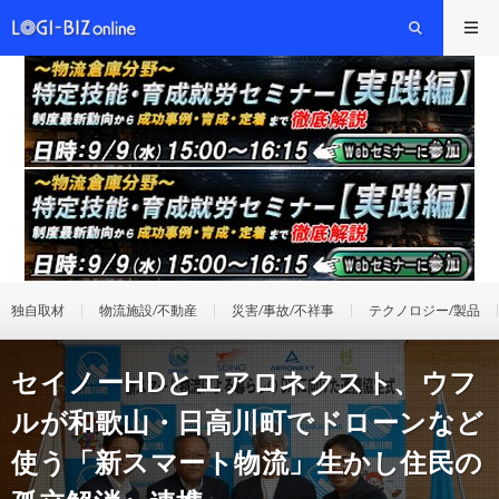
独自取材
物流施設/不動産
災害/事故/不祥事
テクノロジー/製品
セイノーHDとエアロネクスト、ウフ
ルが和歌山・日高川町でドローンなど
使う「新スマート物流」生かし住民の