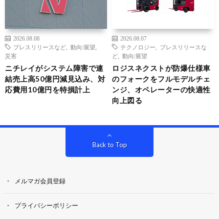
2026.08.08
2026.08.07
プレスリリースなど
,
動向/展望
,
テクノロジー
,
プレスリリースな
災害
ど
,
動向/展望
ニチレイがシステム障害で連
ロジスネクストが防爆仕様車
結売上高50億円減見込み、対
のフォークをフルモデルチェ
応費用10億円を特損計上
ンジ、オペレーターの快適性
向上図る
Back to Top
メルマガ会員登録
プライバシーポリシー