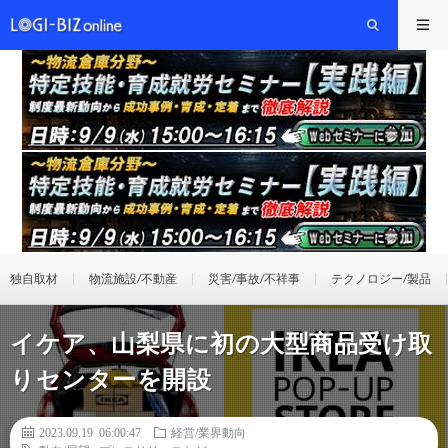
独自取材
物流施設/不動産
災害/事故/不祥事
テクノロジー/製品
イケア、山梨県に初の大型商品受け取
りセンターを開設
2023.09.19 06:00:47
経営/業界動向