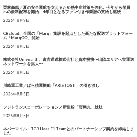
栗林商船／夏の安全運航を支えるため熱中症対策を強化。今年から船員
への飲料配布を開始、4年目となるファン付き作業服の支給も継続
2026年8月9日
CBcloud、全国の「Marq」施設を起点とした新たな配送プラットフォー
ム「MarqGO」開始
2026年8月5日
株式会社Univearth、倉吉運送株式会社と資本提携〜山陰エリアへ実運送
ネットワークを拡大〜
2026年8月5日
川崎重工業／ばら積運搬船「ARISTOS II」の引き渡し
2026年8月5日
フジトランスコーポレーション／新造船「蓉翔丸」就航
2026年8月5日
ネバーマイル：TGR Haas F1 Teamとのパートナーシップ契約を締結しま
した