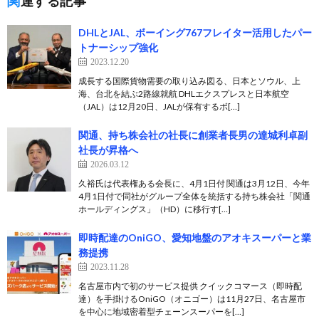
関連する記事
DHLとJAL、ボーイング767フレイター活用したパー
トナーシップ強化
2023.12.20
成長する国際貨物需要の取り込み図る、日本とソウル、上
海、台北を結ぶ2路線就航 DHLエクスプレスと日本航空
（JAL）は12月20日、JALが保有するボ[…]
関通、持ち株会社の社長に創業者長男の達城利卓副
社長が昇格へ
2026.03.12
久裕氏は代表権ある会長に、4月1日付 関通は3月12日、今年
4月1日付で同社がグループ全体を統括する持ち株会社「関通
ホールディングス」（HD）に移行す[…]
即時配達のOniGO、愛知地盤のアオキスーパーと業
務提携
2023.11.28
名古屋市内で初のサービス提供 クイックコマース（即時配
達）を手掛けるOniGO（オニゴー）は11月27日、名古屋市
を中心に地域密着型チェーンスーパーを[…]