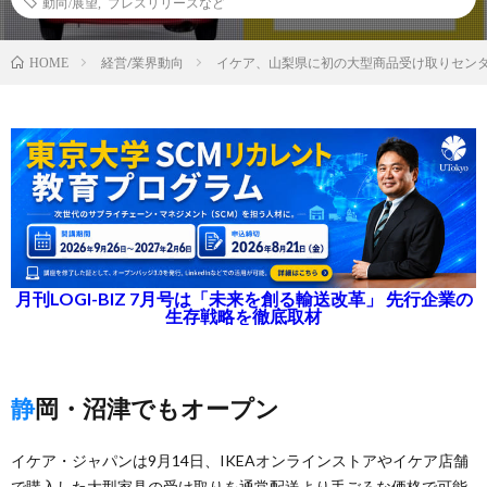
動向/展望
,
プレスリリースなど
経営/業界動向
イケア、山梨県に初の大型商品受け取りセン
HOME
月刊LOGI-BIZ 7月号は「未来を創る輸送改革」 先行企業の
生存戦略を徹底取材
静岡・沼津でもオープン
イケア・ジャパンは9月14日、IKEAオンラインストアやイケア店舗
で購入した大型家具の受け取りを通常配送より手ごろな価格で可能