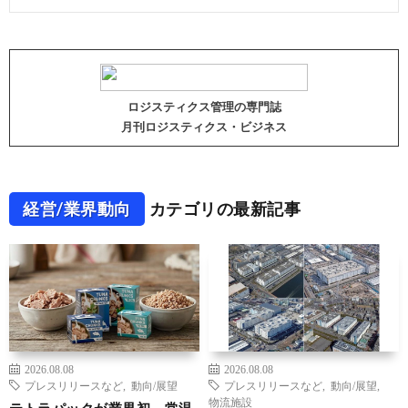
ロジスティクス管理の専門誌
月刊ロジスティクス・ビジネス
経営/業界動向
カテゴリの最新記事
2026.08.08
2026.08.08
プレスリリースなど
,
動向/展望
プレスリリースなど
,
動向/展望
,
物流施設
テトラパックが業界初、常温