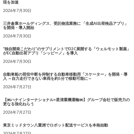
現を加速
2026年7月30日
三井倉庫ホールディングス、受託物流業務に 「生成AI出荷検品アプリ」
を開発・導入開始
2026年7月30日
“独自開発こだわり”のサプリメントでD2C展開する「ウェルモット製薬」
がEC自動出荷アプリ「シッピーノ」を導入
2026年7月30日
自動車船の荷役中断を抑制する自動車移動用「スケーター」を開発・導
入 ～自力走行できない車両を約5分で移動可能に～
2026年7月27日
【㈱ハナインターナショナル×星清重機運輸㈱】グループ会社で販売力の
更なる強化ねらう
2026年7月27日
東京ミッドタウン八重洲でロボット配送サービスを本格始動
2026年7月27日