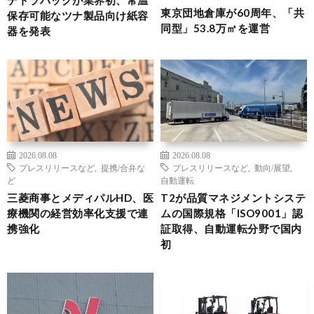
東京団地倉庫が60周年、「共
保存可能なツナ製品向け紙容
同型」53.8万㎡を運営
器を発表
2026.08.08
2026.08.08
プレスリリースなど
,
提携/合弁な
プレスリリースなど
,
動向/展望
,
ど
自動運転
三菱商事とメディパルHD、医
T2が品質マネジメントシステ
療機関の経営効率化支援で連
ムの国際規格「ISO9001」認
携強化
証取得、自動運転分野で国内
初