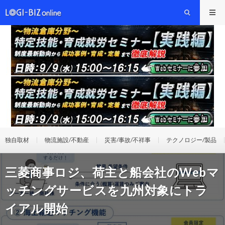
独自取材
物流施設/不動産
災害/事故/不祥事
テクノロジー/製品
三菱商事ロジ、荷主と船会社のWebマ
ッチングサービスを九州対象にトラ
イアル開始