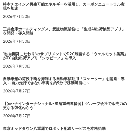
椿本チエイン／再生可能エネルギーを活用し、カーボンニュートラル実
現を加速
2026年7月30日
三井倉庫ホールディングス、受託物流業務に 「生成AI出荷検品アプリ」
を開発・導入開始
2026年7月30日
“独自開発こだわり”のサプリメントでD2C展開する「ウェルモット製薬」
がEC自動出荷アプリ「シッピーノ」を導入
2026年7月30日
自動車船の荷役中断を抑制する自動車移動用「スケーター」を開発・導
入 ～自力走行できない車両を約5分で移動可能に～
2026年7月27日
【㈱ハナインターナショナル×星清重機運輸㈱】グループ会社で販売力の
更なる強化ねらう
2026年7月27日
東京ミッドタウン八重洲でロボット配送サービスを本格始動