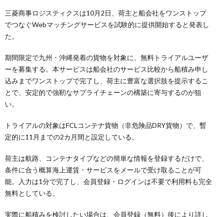
三菱商事ロジスティクスは10月2日、荷主と船会社をワンストップ
でつなぐWebマッチングサービスを試験的に提供開始すると発表し
た。
期間限定で九州・沖縄発着の貨物を対象に、無料トライアルユーザ
ーを募集する。本サービスは船会社のサービス比較から船積み申し
込みまでワンストップで完了し、荷主に豊富な選択肢を提示するこ
とで、安定的で強靭なサプライチェーンの構築に寄与するのが狙
い。
トライアルの対象はFCLコンテナ貨物（非危険品DRY貨物）で、暫
定的に11月までの2カ月間と設定している。
荷主は航路、コンテナタイプなどの簡単な情報を登録するだけで、
条件に合う概算海上運賃・サービスをメールで受け取ることが可
能。入力は1分で完了し、会員登録・ログインは不要で利用料も完全
無料としている。
実際に船積みを検討したい場合は、会員登録（無料）後により詳し