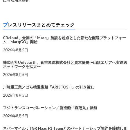
にも活用本格化
プレスリリースまとめてチェック
CBcloud、全国の「Marq」施設を起点とした新たな配送プラットフォー
ム「MarqGO」開始
2026年8月5日
株式会社Univearth、倉吉運送株式会社と資本提携〜山陰エリアへ実運送
ネットワークを拡大〜
2026年8月5日
川崎重工業／ばら積運搬船「ARISTOS II」の引き渡し
2026年8月5日
フジトランスコーポレーション／新造船「蓉翔丸」就航
2026年8月5日
ネバーマイル：TGR Haas F1 Teamとのパートナーシップ契約を締結しま