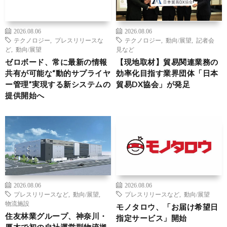
2026.08.06
2026.08.06
テクノロジー
,
プレスリリースな
テクノロジー
,
動向/展望
,
記者会
ど
,
動向/展望
見など
ゼロボード、常に最新の情報
【現地取材】貿易関連業務の
共有が可能な“動的サプライヤ
効率化目指す業界団体「日本
ー管理”実現する新システムの
貿易DX協会」が発足
提供開始へ
2026.08.06
2026.08.06
プレスリリースなど
,
動向/展望
,
プレスリリースなど
,
動向/展望
物流施設
モノタロウ、「お届け希望日
住友林業グループ、神奈川・
指定サービス」開始