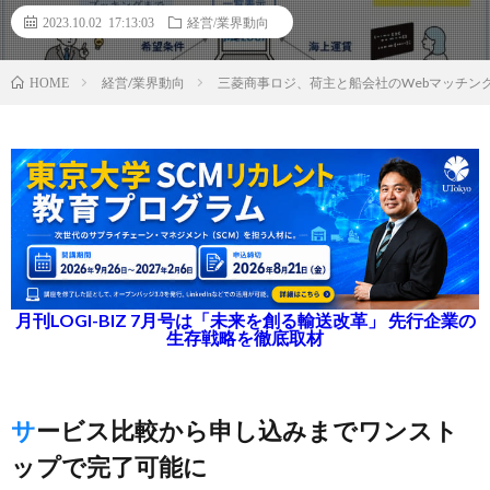
2023.10.02 17:13:03
経営/業界動向
経営/業界動向
三菱商事ロジ、荷主と船会社のWebマッチン
HOME
月刊LOGI-BIZ 7月号は「未来を創る輸送改革」 先行企業の
生存戦略を徹底取材
サービス比較から申し込みまでワンスト
ップで完了可能に