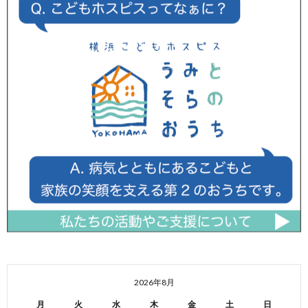
2026年8月
月
火
水
木
金
土
日