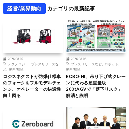
経営/業界動向
カテゴリの最新記事
2026.08.07
2026.08.06
テクノロジー
,
プレスリリースな
プレスリリースなど
,
ロボット
,
ど
,
動向/展望
動向/展望
ロジスネクストが防爆仕様車
ROBO-HI、吊り下げ式クレー
のフォークをフルモデルチェ
ンに代わる超重量級
ンジ、オペレーターの快適性
200tAGVで「落下リスク」
向上図る
解消と説明