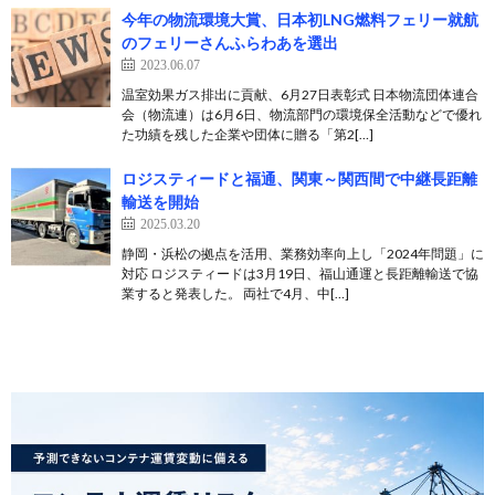
今年の物流環境大賞、日本初LNG燃料フェリー就航
のフェリーさんふらわあを選出
2023.06.07
温室効果ガス排出に貢献、6月27日表彰式 日本物流団体連合
会（物流連）は6月6日、物流部門の環境保全活動などで優れ
た功績を残した企業や団体に贈る「第2[…]
ロジスティードと福通、関東～関西間で中継長距離
輸送を開始
2025.03.20
静岡・浜松の拠点を活用、業務効率向上し「2024年問題」に
対応 ロジスティードは3月19日、福山通運と長距離輸送で協
業すると発表した。 両社で4月、中[…]