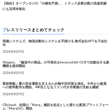
【独自】オープンロジの「AI梱包予測」、トラック必要台数の迅速把握
にも活用本格化
プレスリリースまとめてチェック
両備システムズ、物流自動化システムを手掛ける 株式会社APTを子会社
化
2026年8月9日
Shippio、「輸送中の商品」の可視化をInvoiceのAI-OCRで自動化する新
機能を提供開始
2026年8月9日
栗林商船／夏の安全運航を支えるため熱中症対策を強化。今年から船員
への飲料配布を開始、4年目となるファン付き作業服の支給も継続
2026年8月9日
CBcloud、全国の「Marq」施設を起点とした新たな配送プラットフォー
ム「MarqGO」開始