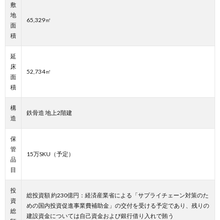
敷
地
65,329㎡
面
積
延
床
52,734㎡
面
積
構
鉄骨造 地上2階建
造
保
管
15万SKU（予定）
品
目
投
総投資額 約230億円：経済産業省による「サプライチェーン対策のた
資
めの国内投資促進事業費補助金」の交付を受ける予定であり、残りの
総
建設資金については自己資金および銀行借り入れで賄う