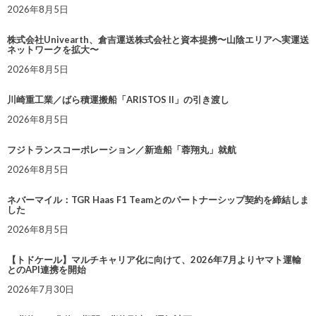
2026年8月5日
株式会社Univearth、倉吉運送株式会社と資本提携〜山陰エリアへ実運送
ネットワークを拡大〜
2026年8月5日
川崎重工業／ばら積運搬船「ARISTOS II」の引き渡し
2026年8月5日
フジトランスコーポレーション／新造船「蓉翔丸」就航
2026年8月5日
ネバーマイル：TGR Haas F1 Teamとのパートナーシップ契約を締結しま
した
2026年8月5日
【トドケール】マルチキャリア化に向けて、2026年7月よりヤマト運輸
とのAPI連携を開始
2026年7月30日