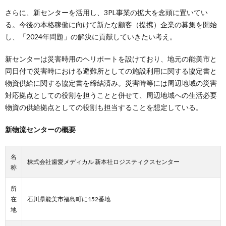
さらに、新センターを活用し、3PL事業の拡大を念頭に置いてい
る。今後の本格稼働に向けて新たな顧客（提携）企業の募集を開始
し、「2024年問題」の解決に貢献していきたい考え。
新センターは災害時用のヘリポートを設けており、地元の能美市と
同日付で災害時における避難所としての施設利用に関する協定書と
物資供給に関する協定書を締結済み。災害時等には周辺地域の災害
対応拠点としての役割を担うことと併せて、周辺地域への生活必要
物資の供給拠点としての役割も担当することを想定している。
新物流センターの概要
名
株式会社歯愛メディカル 新本社ロジスティクスセンター
称
所
在
石川県能美市福島町に152番地
地