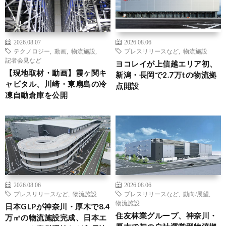
2026.08.07
2026.08.06
テクノロジー
,
動画
,
物流施設
,
プレスリリースなど
,
物流施設
記者会見など
ヨコレイが上信越エリア初、
【現地取材・動画】霞ヶ関キ
新潟・長岡で2.7万tの物流拠
ャピタル、川崎・東扇島の冷
点開設
凍自動倉庫を公開
2026.08.06
2026.08.06
プレスリリースなど
,
物流施設
プレスリリースなど
,
動向/展望
,
物流施設
日本GLPが神奈川・厚木で8.4
住友林業グループ、神奈川・
万㎡の物流施設完成、日本エ