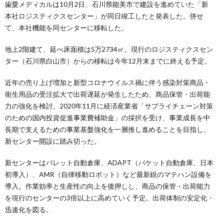
歯愛メディカルは10月2日、石川県能美市で建設を進めていた「新
本社ロジスティクスセンター」が同日竣工したと発表した。併せ
て、本社機能を同センターに移転した。
地上2階建て、延べ床面積は5万2734㎡。現行のロジスティクスセン
ター（石川県白山市）からの移転は今年12月末までに終える予定。
近年の売り上げ増加と新型コロナウイルス禍に伴う感染対策商品・
衛生用品の受注拡大で出荷遅延が発生したため、商品保管・出荷能
力の強化を検討。2020年11月に経済産業省「サプライチェーン対策
のための国内投資促進事業費補助金」の採択を受け、事業成長を中
長期で支えるための事業基盤強化を一層推し進めることを目指し、
新センター開設に踏み切った。
新センターはパレット自動倉庫、ADAPT（バケット自動倉庫、日本
初導入）、AMR（自律移動ロボット）など最新鋭のマテハン設備を
導入。作業効率と生産性の向上を後押しし、商品の保管・出荷能力
を現行のセンターの3倍以上に高めていく予定。出荷体制の安定化・
迅速化を図る。