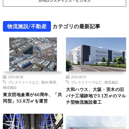
月刊ロジスティクス・ビジネス
物流施設/不動産
カテゴリの最新記事
2026.08.08
2026.08.07
プレスリリースなど
,
動向/展望
,
プレスリリースなど
,
物流施設
物流施設
大和ハウス、大阪・茨木の旧
東京団地倉庫が60周年、「共
パナ工場跡地で3.1万㎡のマル
同型」53.8万㎡を運営
チ型物流施設着工