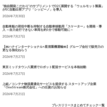
“独自開発こだわり”のサプリメントでD2C展開する「ウェルモット製薬」
がEC自動出荷アプリ「シッピーノ」を導入
2026年7月30日
自動車船の荷役中断を抑制する自動車移動用「スケーター」を開発・導
入 ～自力走行できない車両を約5分で移動可能に～
2026年7月27日
【㈱ハナインターナショナル×星清重機運輸㈱】グループ会社で販売力の
更なる強化ねらう
2026年7月27日
東京ミッドタウン八重洲でロボット配送サービスを本格始動
2026年7月27日
上組／コンテナ物流最適化サービスを提供する スタートアップ企業
「OneStream株式会社」への出資のお知らせ
2026年7月21日
プレスリリースまとめてチェック一覧