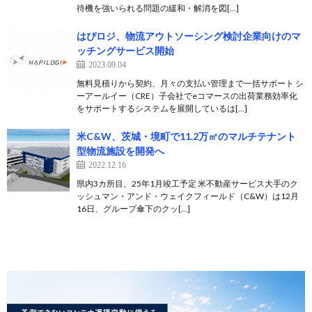
待機を強いられる問題の緩和・解消を図[…]
はぴロジ、物流アウトソーシング検討企業向けのマ
ッチングサービス開始
2023.09.04
無料見積りから契約、月々の支払い管理まで一括サポート シ
ーアールイー（CRE）子会社でeコマースの出荷業務効率化
をサポートするシステムを展開しているは[…]
米C&W、茨城・境町で11.2万㎡のマルチテナント
型物流施設を開発へ
2022.12.16
県内3カ所目、25年1月竣工予定 米不動産サービス大手のク
ッシュマン・アンド・ウェイクフィールド（C&W）は12月
16日、グループ傘下のクッ[…]