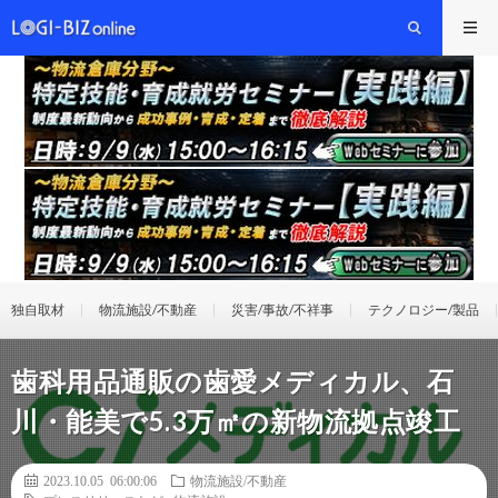
独自取材
物流施設/不動産
災害/事故/不祥事
テクノロジー/製品
歯科用品通販の歯愛メディカル、石
川・能美で5.3万㎡の新物流拠点竣工
2023.10.05 06:00:06
物流施設/不動産