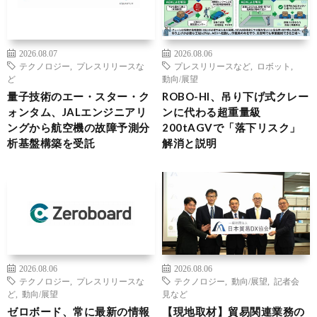
2026.08.07
2026.08.06
テクノロジー
,
プレスリリースな
プレスリリースなど
,
ロボット
,
ど
動向/展望
量子技術のエー・スター・ク
ROBO-HI、吊り下げ式クレー
ォンタム、JALエンジニアリ
ンに代わる超重量級
ングから航空機の故障予測分
200tAGVで「落下リスク」
析基盤構築を受託
解消と説明
2026.08.06
2026.08.06
テクノロジー
,
プレスリリースな
テクノロジー
,
動向/展望
,
記者会
ど
,
動向/展望
見など
ゼロボード、常に最新の情報
【現地取材】貿易関連業務の