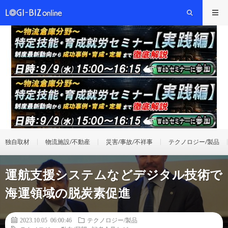
独自取材
物流施設/不動産
災害/事故/不祥事
テクノロジー/製品
運航支援システムなどデジタル技術で
海運領域の脱炭素促進
2023.10.05 06:00:46
テクノロジー/製品