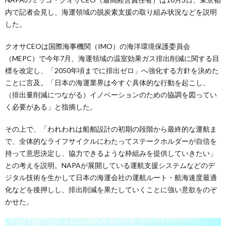
内で記者会見し、海運領域の脱炭素支援の取り組み状況などを説明
した。
クオサCEOは国際海事機関（IMO）の海洋環境保護委員会
（MEPC）で今年7月、海運領域の温室効果ガス排出削減に関する目
標を改定し、「2050年頃までに排出ゼロ」へ強化する方針を決めた
ことに言及。「日本の海運業界は今すぐ具体的な行動を起こし、
（排出量削減につながる）イノベーションのための協調を図ってい
く必要がある」と指摘した。
その上で、「われわれは船舶設計の初期の段階から最終的な運航ま
で、全体的なライフサイクルにわたってステークホルダーが自信を
持って意思決定し、協力できるような枠組みを提供していきたい」
との考えを説明。NAPAが展開している運航支援システムなどのデ
ジタル技術を生かして日本の海運会社の運航ルート・航海速度最適
化などを後押しし、排出削減を果たしていくことに強い意欲をのぞ
かせた。