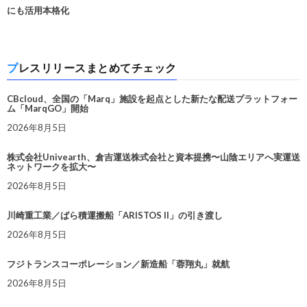
にも活用本格化
プレスリリースまとめてチェック
CBcloud、全国の「Marq」施設を起点とした新たな配送プラットフォー
ム「MarqGO」開始
2026年8月5日
株式会社Univearth、倉吉運送株式会社と資本提携〜山陰エリアへ実運送
ネットワークを拡大〜
2026年8月5日
川崎重工業／ばら積運搬船「ARISTOS II」の引き渡し
2026年8月5日
フジトランスコーポレーション／新造船「蓉翔丸」就航
2026年8月5日