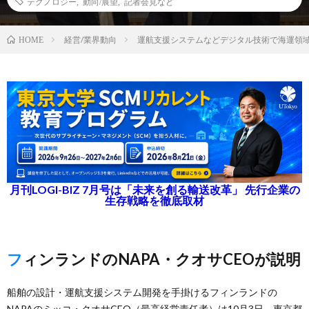
テクノロジー
,
動向/展望
,
記者会見など
経営/業界動向
運航支援システムなどデジタル技術で海運領
HOME
月刊LOGI-BIZ 7月号は「未来を創る輸送改革」 先行企業の
生存戦略を徹底取材
フィンランドのNAPA・クオサCEOが説明
船舶の設計・運航支援システム開発を手掛けるフィンランドの
NAPAのミッコ・クオサCEO（最高経営責任者）は10月3日、東京都