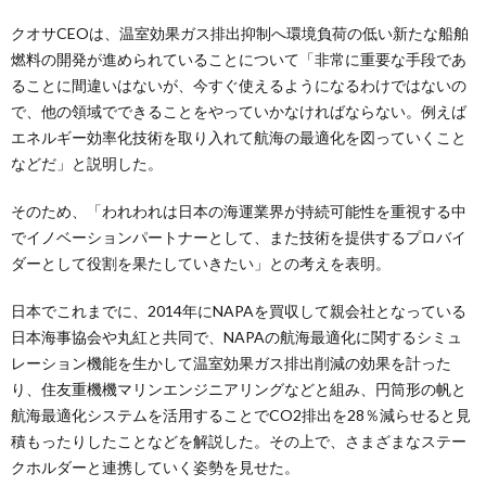
クオサCEOは、温室効果ガス排出抑制へ環境負荷の低い新たな船舶
燃料の開発が進められていることについて「非常に重要な手段であ
ることに間違いはないが、今すぐ使えるようになるわけではないの
で、他の領域でできることをやっていかなければならない。例えば
エネルギー効率化技術を取り入れて航海の最適化を図っていくこと
などだ」と説明した。
そのため、「われわれは日本の海運業界が持続可能性を重視する中
でイノベーションパートナーとして、また技術を提供するプロバイ
ダーとして役割を果たしていきたい」との考えを表明。
日本でこれまでに、2014年にNAPAを買収して親会社となっている
日本海事協会や丸紅と共同で、NAPAの航海最適化に関するシミュ
レーション機能を生かして温室効果ガス排出削減の効果を計った
り、住友重機機マリンエンジニアリングなどと組み、円筒形の帆と
航海最適化システムを活用することでCO2排出を28％減らせると見
積もったりしたことなどを解説した。その上で、さまざまなステー
クホルダーと連携していく姿勢を見せた。