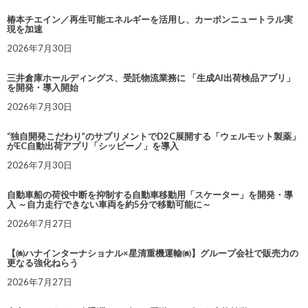
椿本チエイン／再生可能エネルギーを活用し、カーボンニュートラル実
現を加速
2026年7月30日
三井倉庫ホールディングス、受託物流業務に 「生成AI出荷検品アプリ」
を開発・導入開始
2026年7月30日
“独自開発こだわり”のサプリメントでD2C展開する「ウェルモット製薬」
がEC自動出荷アプリ「シッピーノ」を導入
2026年7月30日
自動車船の荷役中断を抑制する自動車移動用「スケーター」を開発・導
入 ～自力走行できない車両を約5分で移動可能に～
2026年7月27日
【㈱ハナインターナショナル×星清重機運輸㈱】グループ会社で販売力の
更なる強化ねらう
2026年7月27日