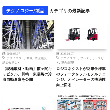
テクノロジー/製品
カテゴリの最新記事
2026.08.07
2026.08.07
テクノロジー
,
動画
,
物流施設
,
テクノロジー
,
プレスリリースな
記者会見など
ど
,
動向/展望
【現地取材・動画】霞ヶ関キ
ロジスネクストが防爆仕様車
ャピタル、川崎・東扇島の冷
のフォークをフルモデルチェ
凍自動倉庫を公開
ンジ、オペレーターの快適性
向上図る