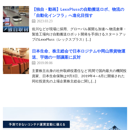
【独自・動画】LexxPlussの自動搬送ロボ、物流の
「自動化インフラ」へ進化目指す
2023.03.23
佐川などが現場に採用、グローバル展開も加速へ 物流倉庫・
製造工場向け自動搬送ロボット開発を手掛けるスタートアッ
プのLexxPluss（レックスプラス）[…]
日本生命、株主総会で日本ロジテムや岡山県貨物運
送、宇徳の一部議案に反対
2019.09.06
主要株主出身の社外取締役選任など 民間で国内最大の機関投
資家、日本生命保険は9月3日、2019年4～6月に開催された
同社投資先の上場企業株主総会に関し[…]