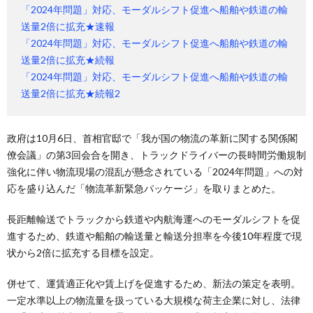
「2024年問題」対応、モーダルシフト促進へ船舶や鉄道の輸
送量2倍に拡充★速報
「2024年問題」対応、モーダルシフト促進へ船舶や鉄道の輸
送量2倍に拡充★続報
「2024年問題」対応、モーダルシフト促進へ船舶や鉄道の輸
送量2倍に拡充★続報2
政府は10月6日、首相官邸で「我が国の物流の革新に関する関係閣
僚会議」の第3回会合を開き、トラックドライバーの長時間労働規制
強化に伴い物流現場の混乱が懸念されている「2024年問題」への対
応を盛り込んだ「物流革新緊急パッケージ」を取りまとめた。
長距離輸送でトラックから鉄道や内航海運へのモーダルシフトを促
進するため、鉄道や船舶の輸送量と輸送分担率を今後10年程度で現
状から2倍に拡充する目標を設定。
併せて、運賃適正化や賃上げを促進するため、新法の策定を表明。
一定水準以上の物流量を扱っている大規模な荷主企業に対し、法律