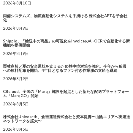
2026年8月10日
両備システムズ、物流自動化システムを手掛ける 株式会社APTを子会社
化
2026年8月9日
Shippio、「輸送中の商品」の可視化をInvoiceのAI-OCRで自動化する新
機能を提供開始
2026年8月9日
栗林商船／夏の安全運航を支えるため熱中症対策を強化。今年から船員
への飲料配布を開始、4年目となるファン付き作業服の支給も継続
2026年8月9日
CBcloud、全国の「Marq」施設を起点とした新たな配送プラットフォー
ム「MarqGO」開始
2026年8月5日
株式会社Univearth、倉吉運送株式会社と資本提携〜山陰エリアへ実運送
ネットワークを拡大〜
2026年8月5日