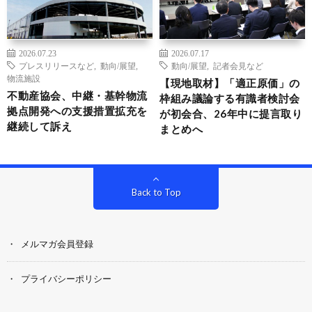
2026.07.23
2026.07.17
プレスリリースなど
,
動向/展望
,
動向/展望
,
記者会見など
物流施設
【現地取材】「適正原価」の
不動産協会、中継・基幹物流
枠組み議論する有識者検討会
拠点開発への支援措置拡充を
が初会合、26年中に提言取り
継続して訴え
まとめへ
Back to Top
メルマガ会員登録
プライバシーポリシー