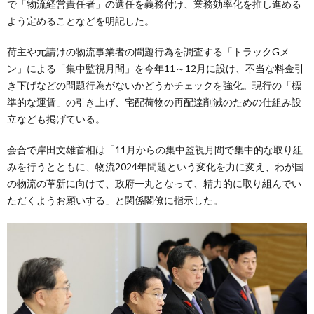
で「物流経営責任者」の選任を義務付け、業務効率化を推し進める
よう定めることなどを明記した。
荷主や元請けの物流事業者の問題行為を調査する「トラックGメ
ン」による「集中監視月間」を今年11～12月に設け、不当な料金引
き下げなどの問題行為がないかどうかチェックを強化。現行の「標
準的な運賃」の引き上げ、宅配荷物の再配達削減のための仕組み設
立なども掲げている。
会合で岸田文雄首相は「11月からの集中監視月間で集中的な取り組
みを行うとともに、物流2024年問題という変化を力に変え、わが国
の物流の革新に向けて、政府一丸となって、精力的に取り組んでい
ただくようお願いする」と関係閣僚に指示した。