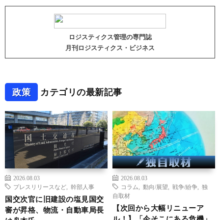
ロジスティクス管理の専門誌
月刊ロジスティクス・ビジネス
政策
カテゴリの最新記事
2026.08.03
2026.08.03
プレスリリースなど
,
幹部人事
コラム
,
動向/展望
,
戦争/紛争
,
独
自取材
国交次官に旧建設の塩見国交
【次回から大幅リニューア
審が昇格、物流・自動車局長
ル！】「今そこにある危機」