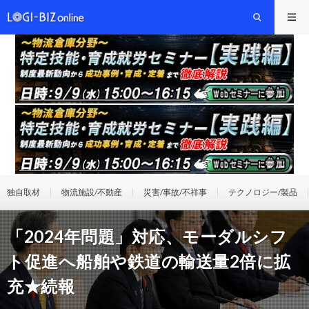
独自取材
物流施設/不動産
災害/事故/不祥事
テクノロジー/製品
「2024年問題」対応、モーダルシフ
ト促進へ船舶や鉄道の輸送量2倍に拡
充★続報