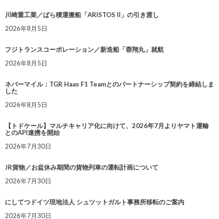
川崎重工業／ばら積運搬船「ARISTOS II」の引き渡し
2026年8月5日
フジトランスコーポレーション／新造船「蓉翔丸」就航
2026年8月5日
ネバーマイル：TGR Haas F1 Teamとのパートナーシップ契約を締結しま
した
2026年8月5日
【トドケール】マルチキャリア化に向けて、2026年7月よりヤマト運輸
とのAPI連携を開始
2026年7月30日
JR貨物／お盆休み期間の貨物列車の運転計画について
2026年7月30日
にしてつドイツ現地法人 シュツットガルト事務所移転のご案内
2026年7月30日