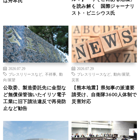
は舟本氏
を読み解く 国際ジャーナリ
スト・ビニシウス氏
2026.07.29
2026.07.29
プレスリリースなど
,
不祥事
,
動
プレスリリースなど
,
動向/展望
,
向/展望
災害
公取委、製造委託先に金型な
【熊本地震】県知事の派遣要
ど無償保管強いたイリソ電子
請受け、自衛隊3600人体制で
工業に旧下請法違反で再発防
災害対応
止など勧告