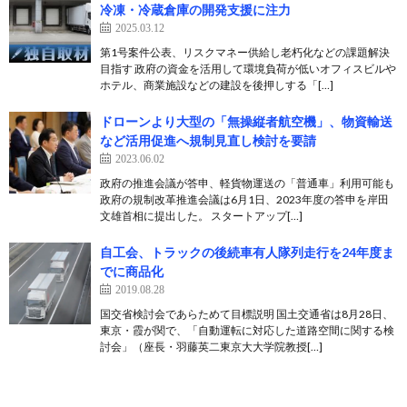
冷凍・冷蔵倉庫の開発支援に注力
2025.03.12
第1号案件公表、リスクマネー供給し老朽化などの課題解決
目指す 政府の資金を活用して環境負荷が低いオフィスビルや
ホテル、商業施設などの建設を後押しする「[…]
ドローンより大型の「無操縦者航空機」、物資輸送
など活用促進へ規制見直し検討を要請
2023.06.02
政府の推進会議が答申、軽貨物運送の「普通車」利用可能も
政府の規制改革推進会議は6月1日、2023年度の答申を岸田
文雄首相に提出した。 スタートアップ[…]
自工会、トラックの後続車有人隊列走行を24年度ま
でに商品化
2019.08.28
国交省検討会であらためて目標説明 国土交通省は8月28日、
東京・霞が関で、「自動運転に対応した道路空間に関する検
討会」（座長・羽藤英二東京大大学院教授[…]