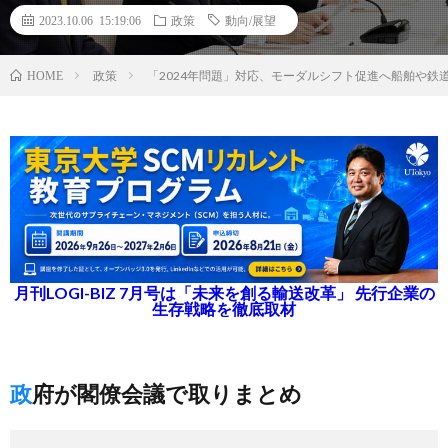
2023.10.06 15:19:06
政策
動向/展望
政策
「2024年問題」対応、モーダルシフト促進へ船舶や鉄
HOME
月刊LOGI-BIZ 7月号は「未来を創る輸送改革」 先行企業の
生存戦略を徹底取材
政府が閣僚会議で取りまとめ