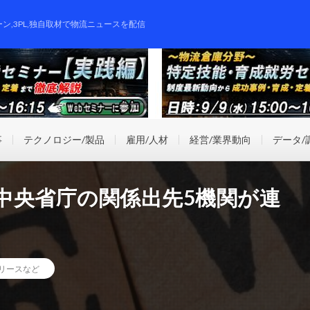
ーン,3PL,独自取材で物流ニュースを配信
事
テクノロジー/製品
雇用/人材
経営/業界動向
データ/
で中央省庁の関係出先5機関が連
リースなど