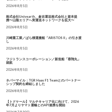
2026年8月5日
株式会社Univearth、倉吉運送株式会社と資本提
携〜山陰エリアへ実運送ネットワークを拡大〜
2026年8月5日
川崎重工業／ばら積運搬船「ARISTOS II」の引き渡
し
2026年8月5日
フジトランスコーポレーション／新造船「蓉翔丸」
就航
2026年8月5日
ネバーマイル：TGR Haas F1 Teamとのパートナー
シップ契約を締結しました
2026年8月5日
【トドケール】マルチキャリア化に向けて、2026
年7月よりヤマト運輸とのAPI連携を開始
2026年7月30日