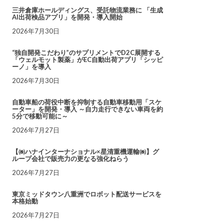
三井倉庫ホールディングス、受託物流業務に 「生成
AI出荷検品アプリ」を開発・導入開始
2026年7月30日
“独自開発こだわり”のサプリメントでD2C展開する
「ウェルモット製薬」がEC自動出荷アプリ「シッピ
ーノ」を導入
2026年7月30日
自動車船の荷役中断を抑制する自動車移動用「スケ
ーター」を開発・導入 ～自力走行できない車両を約
5分で移動可能に～
2026年7月27日
【㈱ハナインターナショナル×星清重機運輸㈱】グ
ループ会社で販売力の更なる強化ねらう
2026年7月27日
東京ミッドタウン八重洲でロボット配送サービスを
本格始動
2026年7月27日