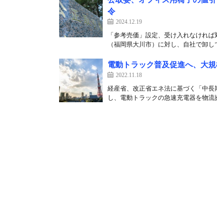
令
2024.12.19
「参考売価」設定、受け入れなければ対
（福岡県大川市）に対し、自社で卸して
電動トラック普及促進へ、大規
2022.11.18
経産省、改正省エネ法に基づく「中長
し、電動トラックの急速充電器を物流拠