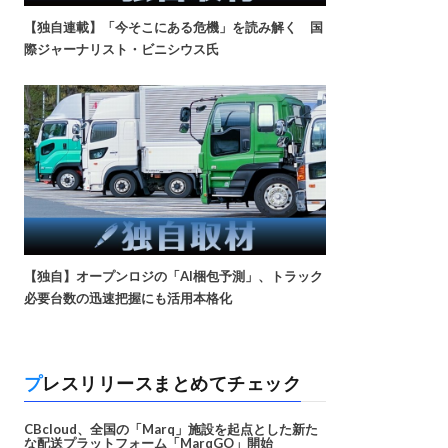
【独自連載】「今そこにある危機」を読み解く 国
際ジャーナリスト・ビニシウス氏
【独自】オープンロジの「AI梱包予測」、トラック
必要台数の迅速把握にも活用本格化
プレスリリースまとめてチェック
CBcloud、全国の「Marq」施設を起点とした新た
な配送プラットフォーム「MarqGO」開始