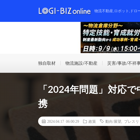
物流不動産,ロボット,ドロ
独自取材
物流施設/不動産
災害/事故/不祥
「2024年問題」対応
携
2024.04.17 06:00:29
政策
動向/展望
,
プレスリ