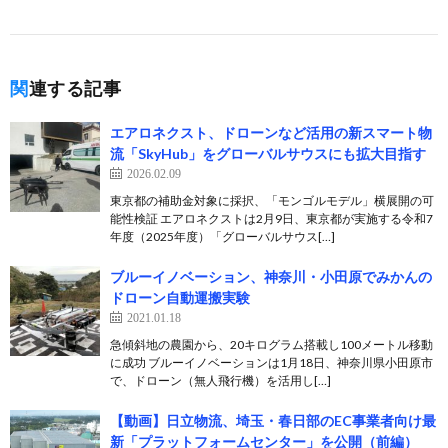
関連する記事
エアロネクスト、ドローンなど活用の新スマート物
流「SkyHub」をグローバルサウスにも拡大目指す
2026.02.09
東京都の補助金対象に採択、「モンゴルモデル」横展開の可
能性検証 エアロネクストは2月9日、東京都が実施する令和7
年度（2025年度）「グローバルサウス[…]
ブルーイノベーション、神奈川・小田原でみかんの
ドローン自動運搬実験
2021.01.18
急傾斜地の農園から、20キログラム搭載し100メートル移動
に成功 ブルーイノベーションは1月18日、神奈川県小田原市
で、ドローン（無人飛行機）を活用し[…]
【動画】日立物流、埼玉・春日部のEC事業者向け最
新「プラットフォームセンター」を公開（前編）