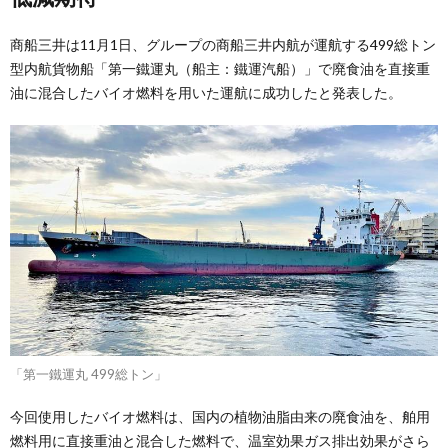
商船三井は11月1日、グループの商船三井内航が運航する499総トン
型内航貨物船「第一鐵運丸（船主：鐵運汽船）」で廃食油を直接重
油に混合したバイオ燃料を用いた運航に成功したと発表した。
「第一鐵運丸 499総トン」
今回使用したバイオ燃料は、国内の植物油脂由来の廃食油を、舶用
燃料用に直接重油と混合した燃料で、温室効果ガス排出効果がさら