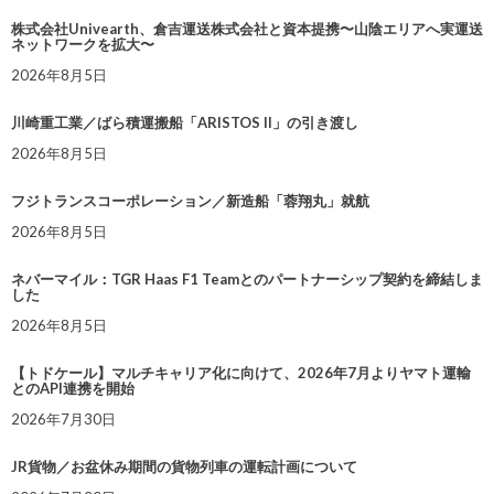
株式会社Univearth、倉吉運送株式会社と資本提携〜山陰エリアへ実運送
ネットワークを拡大〜
2026年8月5日
川崎重工業／ばら積運搬船「ARISTOS II」の引き渡し
2026年8月5日
フジトランスコーポレーション／新造船「蓉翔丸」就航
2026年8月5日
ネバーマイル：TGR Haas F1 Teamとのパートナーシップ契約を締結しま
した
2026年8月5日
【トドケール】マルチキャリア化に向けて、2026年7月よりヤマト運輸
とのAPI連携を開始
2026年7月30日
JR貨物／お盆休み期間の貨物列車の運転計画について