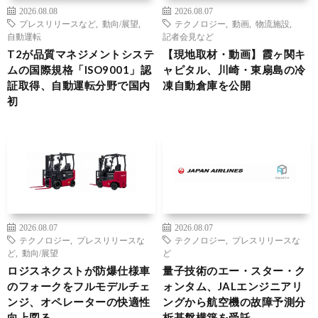
2026.08.08
2026.08.07
プレスリリースなど
,
動向/展望
,
テクノロジー
,
動画
,
物流施設
,
自動運転
記者会見など
T2が品質マネジメントシステ
【現地取材・動画】霞ヶ関キ
ムの国際規格「ISO9001」認
ャピタル、川崎・東扇島の冷
証取得、自動運転分野で国内
凍自動倉庫を公開
初
2026.08.07
2026.08.07
テクノロジー
,
プレスリリースな
テクノロジー
,
プレスリリースな
ど
,
動向/展望
ど
ロジスネクストが防爆仕様車
量子技術のエー・スター・ク
のフォークをフルモデルチェ
ォンタム、JALエンジニアリ
ンジ、オペレーターの快適性
ングから航空機の故障予測分
向上図る
析基盤構築を受託