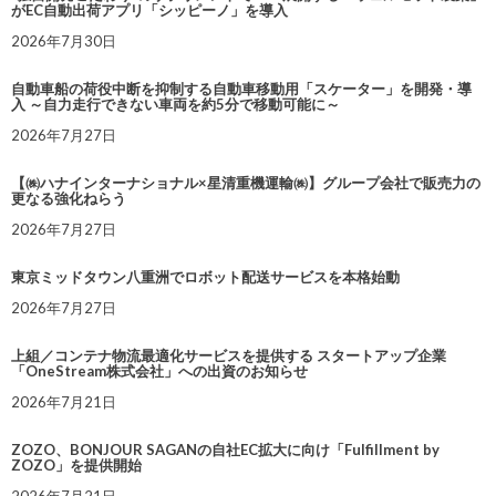
がEC自動出荷アプリ「シッピーノ」を導入
2026年7月30日
自動車船の荷役中断を抑制する自動車移動用「スケーター」を開発・導
入 ～自力走行できない車両を約5分で移動可能に～
2026年7月27日
【㈱ハナインターナショナル×星清重機運輸㈱】グループ会社で販売力の
更なる強化ねらう
2026年7月27日
東京ミッドタウン八重洲でロボット配送サービスを本格始動
2026年7月27日
上組／コンテナ物流最適化サービスを提供する スタートアップ企業
「OneStream株式会社」への出資のお知らせ
2026年7月21日
ZOZO、BONJOUR SAGANの自社EC拡大に向け「Fulfillment by
ZOZO」を提供開始