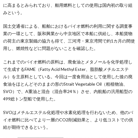
に高まるとみられており、舶用燃料としての使用は国内初の取り組
みという。
国土交通省による、船舶におけるバイオ燃料の利用に関する調査事
業の一環として、阪和興業から中京地区で本船に供給し、本船貨物
の荷主の東京製鐵の協力も得て、三河湾・東京湾間で約1カ月の間使
用し、燃焼性などに問題がないことを確認した。
これまでのバイオ燃料の原料は、廃食油とメタノールを化学処理し
て生成するFAME（Fatty Acid Methyl Ester、脂肪酸メチルエステ
ル）を主原料としている。今回は一度食用油として使用した後の廃
食油をほとんどそのままの形のStrait Vegetable Oil（粗植物油、
SVO）で、A重油と混合（混合率24％）させ、内航船の汎用船型の
499総トン型船で使用した。
SVOはメチルエステル化処理や水素化処理を行わないため、他のバ
イオ燃料に比べてより一層のCO2削減効果と、より低コストでの供
給が期待できるという。