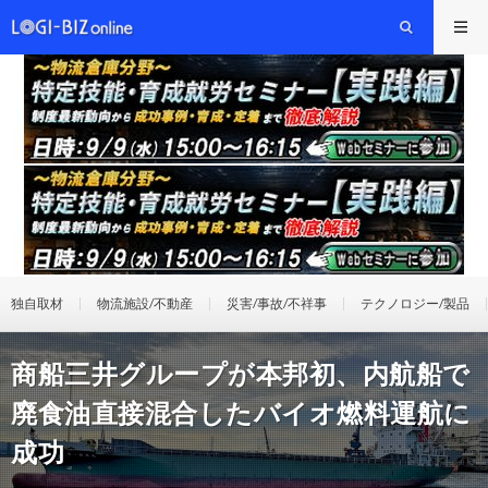
独自取材
物流施設/不動産
災害/事故/不祥事
テクノロジー/製品
商船三井グループが本邦初、内航船で
廃食油直接混合したバイオ燃料運航に
成功