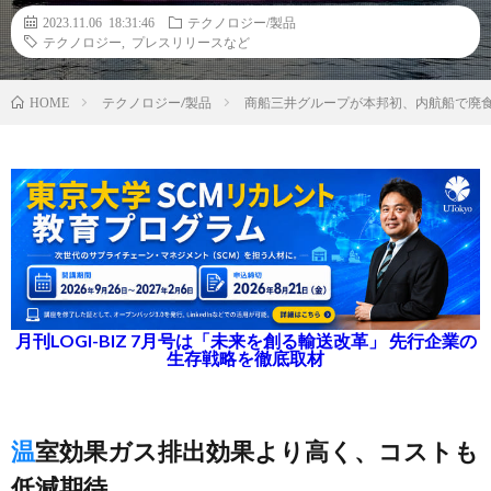
2023.11.06 18:31:46
テクノロジー/製品
テクノロジー
,
プレスリリースなど
テクノロジー/製品
商船三井グループが本邦初、内航船で廃
HOME
月刊LOGI-BIZ 7月号は「未来を創る輸送改革」 先行企業の
生存戦略を徹底取材
温室効果ガス排出効果より高く、コストも
低減期待