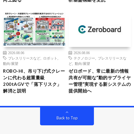
2026.08.06
2026.08.06
プレスリリースなど
,
ロボット
,
テクノロジー
,
プレスリリースな
動向/展望
ど
,
動向/展望
ROBO-HI、吊り下げ式クレー
ゼロボード、常に最新の情報
ンに代わる超重量級
共有が可能な“動的サプライヤ
200tAGVで「落下リスク」
ー管理”実現する新システムの
解消と説明
提供開始へ
Back to Top