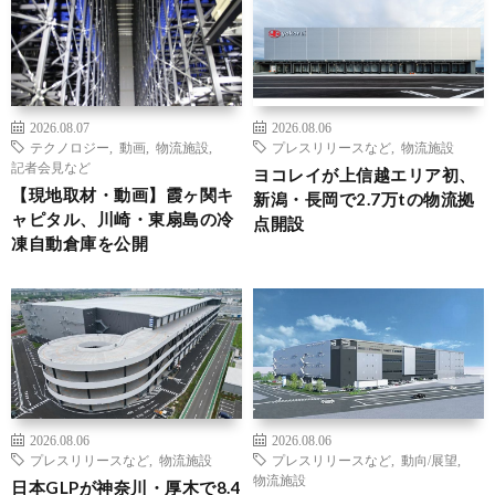
2026.08.07
2026.08.06
テクノロジー
,
動画
,
物流施設
,
プレスリリースなど
,
物流施設
記者会見など
ヨコレイが上信越エリア初、
【現地取材・動画】霞ヶ関キ
新潟・長岡で2.7万tの物流拠
ャピタル、川崎・東扇島の冷
点開設
凍自動倉庫を公開
2026.08.06
2026.08.06
プレスリリースなど
,
物流施設
プレスリリースなど
,
動向/展望
,
物流施設
日本GLPが神奈川・厚木で8.4