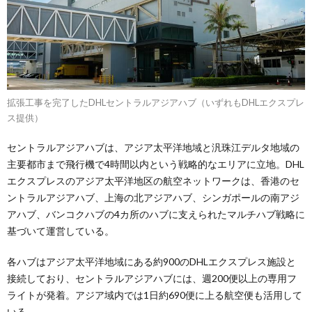
拡張工事を完了したDHLセントラルアジアハブ（いずれもDHLエクスプレ
ス提供）
セントラルアジアハブは、アジア太平洋地域と汎珠江デルタ地域の
主要都市まで飛行機で4時間以内という戦略的なエリアに立地。DHL
エクスプレスのアジア太平洋地区の航空ネットワークは、香港のセ
ントラルアジアハブ、上海の北アジアハブ、シンガポールの南アジ
アハブ、バンコクハブの4カ所のハブに支えられたマルチハブ戦略に
基づいて運営している。
各ハブはアジア太平洋地域にある約900のDHLエクスプレス施設と
接続しており、セントラルアジアハブには、週200便以上の専用フ
ライトが発着。アジア域内では1日約690便に上る航空便も活用して
いる。