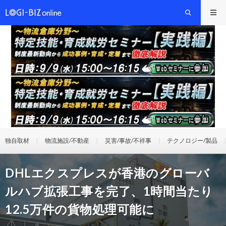
独自取材
物流施設/不動産
災害/事故/不祥事
テクノロジー/製品
DHLエクスプレスが香港のグローバ
ルハブ拡張工事を完了、1時間当たり
12.5万件の貨物処理可能に