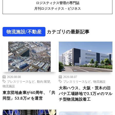
ロジスティクス管理の専門誌
月刊ロジスティクス・ビジネス
物流施設/不動産
カテゴリの最新記事
2026.08.08
2026.08.07
プレスリリースなど
,
動向/展望
,
プレスリリースなど
,
物流施設
物流施設
大和ハウス、大阪・茨木の旧
東京団地倉庫が60周年、「共
パナ工場跡地で3.1万㎡のマル
同型」53.8万㎡を運営
チ型物流施設着工