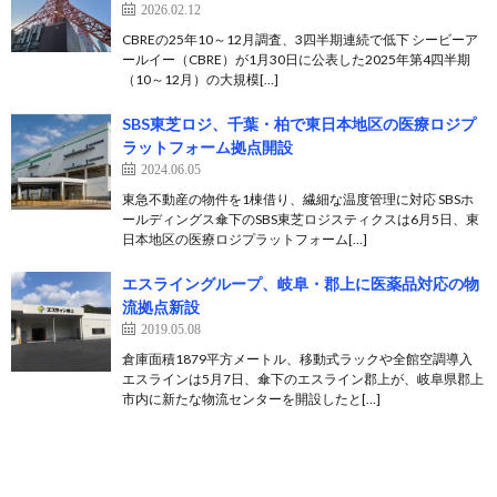
2026.02.12
CBREの25年10～12月調査、3四半期連続で低下 シービーア
ールイー（CBRE）が1月30日に公表した2025年第4四半期
（10～12月）の大規模[…]
SBS東芝ロジ、千葉・柏で東日本地区の医療ロジプ
ラットフォーム拠点開設
2024.06.05
東急不動産の物件を1棟借り、繊細な温度管理に対応 SBSホ
ールディングス傘下のSBS東芝ロジスティクスは6月5日、東
日本地区の医療ロジプラットフォーム[…]
エスライングループ、岐阜・郡上に医薬品対応の物
流拠点新設
2019.05.08
倉庫面積1879平方メートル、移動式ラックや全館空調導入
エスラインは5月7日、傘下のエスライン郡上が、岐阜県郡上
市内に新たな物流センターを開設したと[…]