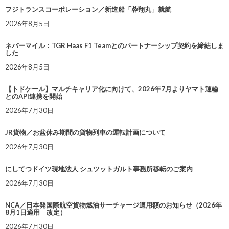
フジトランスコーポレーション／新造船「蓉翔丸」就航
2026年8月5日
ネバーマイル：TGR Haas F1 Teamとのパートナーシップ契約を締結しま
した
2026年8月5日
【トドケール】マルチキャリア化に向けて、2026年7月よりヤマト運輸
とのAPI連携を開始
2026年7月30日
JR貨物／お盆休み期間の貨物列車の運転計画について
2026年7月30日
にしてつドイツ現地法人 シュツットガルト事務所移転のご案内
2026年7月30日
NCA／日本発国際航空貨物燃油サーチャージ適用額のお知らせ（2026年
8月1日適用 改定）
2026年7月30日