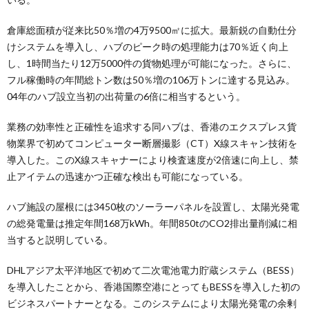
倉庫総面積が従来比50％増の4万9500㎡に拡大。最新鋭の自動仕分
けシステムを導入し、ハブのピーク時の処理能力は70％近く向上
し、1時間当たり12万5000件の貨物処理が可能になった。さらに、
フル稼働時の年間総トン数は50％増の106万トンに達する見込み。
04年のハブ設立当初の出荷量の6倍に相当するという。
業務の効率性と正確性を追求する同ハブは、香港のエクスプレス貨
物業界で初めてコンピューター断層撮影（CT）X線スキャン技術を
導入した。このX線スキャナーにより検査速度が2倍速に向上し、禁
止アイテムの迅速かつ正確な検出も可能になっている。
ハブ施設の屋根には3450枚のソーラーパネルを設置し、太陽光発電
の総発電量は推定年間168万kWh。年間850tのCO2排出量削減に相
当すると説明している。
DHLアジア太平洋地区で初めて二次電池電力貯蔵システム（BESS）
を導入したことから、香港国際空港にとってもBESSを導入した初の
ビジネスパートナーとなる。このシステムにより太陽光発電の余剰