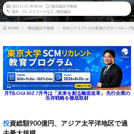
2023.11.15 06:00:24
物流施設/不動産
海外
,
プレスリリースなど
,
物流施設
物流施設/不動産
DHLエクスプレスが香港のグローバルハブ拡
HOME
月刊LOGI-BIZ 7月号は「未来を創る輸送改革」 先行企業の
生存戦略を徹底取材
投資総額900億円、アジア太平洋地区で過
去最大規模