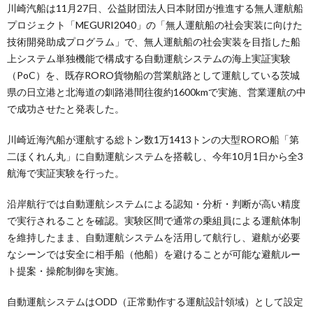
川崎汽船は11月27日、公益財団法人日本財団が推進する無人運航船
プロジェクト「MEGURI2040」の「無人運航船の社会実装に向けた
技術開発助成プログラム」で、無人運航船の社会実装を目指した船
上システム単独機能で構成する自動運航システムの海上実証実験
（PoC）を、既存RORO貨物船の営業航路として運航している茨城
県の日立港と北海道の釧路港間往復約1600kmで実施、営業運航の中
で成功させたと発表した。
川崎近海汽船が運航する総トン数1万1413トンの大型RORO船「第
二ほくれん丸」に自動運航システムを搭載し、今年10月1日から全3
航海で実証実験を行った。
沿岸航行では自動運航システムによる認知・分析・判断が高い精度
で実行されることを確認。実験区間で通常の乗組員による運航体制
を維持したまま、自動運航システムを活用して航行し、避航が必要
なシーンでは安全に相手船（他船）を避けることが可能な避航ルー
ト提案・操舵制御を実施。
自動運航システムはODD（正常動作する運航設計領域）として設定