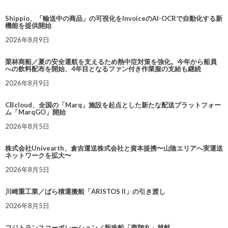
Shippio、「輸送中の商品」の可視化をInvoiceのAI-OCRで自動化する新
機能を提供開始
2026年8月9日
栗林商船／夏の安全運航を支えるため熱中症対策を強化。今年から船員
への飲料配布を開始、4年目となるファン付き作業服の支給も継続
2026年8月9日
CBcloud、全国の「Marq」施設を起点とした新たな配送プラットフォー
ム「MarqGO」開始
2026年8月5日
株式会社Univearth、倉吉運送株式会社と資本提携〜山陰エリアへ実運送
ネットワークを拡大〜
2026年8月5日
川崎重工業／ばら積運搬船「ARISTOS II」の引き渡し
2026年8月5日
フジトランスコーポレーション／新造船「蓉翔丸」就航