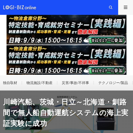
独自取材
物流施設/不動産
災害/事故/不祥事
テクノロジー/製品
川崎汽船、茨城・日立～北海道・釧路
間で無人船自動運航システムの海上実
証実験に成功