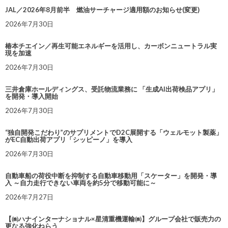
JAL／2026年8月前半 燃油サーチャージ適用額のお知らせ(変更)
2026年7月30日
椿本チエイン／再生可能エネルギーを活用し、カーボンニュートラル実
現を加速
2026年7月30日
三井倉庫ホールディングス、受託物流業務に 「生成AI出荷検品アプリ」
を開発・導入開始
2026年7月30日
“独自開発こだわり”のサプリメントでD2C展開する「ウェルモット製薬」
がEC自動出荷アプリ「シッピーノ」を導入
2026年7月30日
自動車船の荷役中断を抑制する自動車移動用「スケーター」を開発・導
入 ～自力走行できない車両を約5分で移動可能に～
2026年7月27日
【㈱ハナインターナショナル×星清重機運輸㈱】グループ会社で販売力の
更なる強化ねらう