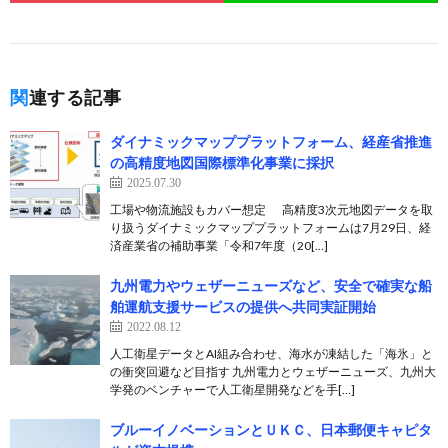
関連する記事
ダイナミックマッププラットフォーム、経産省推進
の高精度地図国際標準化事業に採択
2025.07.30
工場や物流施設もカバー想定 高精度3次元地図データを取
り扱うダイナミックマッププラットフォームは7月29日、経
済産業省の補助事業「令和7年度（20[…]
九州電力やウェザーニューズなど、安全で確実な船
舶運航支援サービスの提供へ共同実証開始
2022.08.12
人工衛星データとAI組み合わせ、海水が凍結した「海氷」と
の衝突回避など目指す 九州電力とウェザーニューズ、九州大
学発のベンチャーで人工衛星開発などを手[…]
ブルーイノベーションとＵＫＣ、日本郵便キャピタ