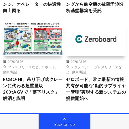
ンジ、オペレーターの快適性
ングから航空機の故障予測分
向上図る
析基盤構築を受託
2026.08.06
2026.08.06
プレスリリースなど
,
ロボット
,
テクノロジー
,
プレスリリースな
動向/展望
ど
,
動向/展望
ROBO-HI、吊り下げ式クレー
ゼロボード、常に最新の情報
ンに代わる超重量級
共有が可能な“動的サプライヤ
200tAGVで「落下リスク」
ー管理”実現する新システムの
解消と説明
提供開始へ
Back to Top