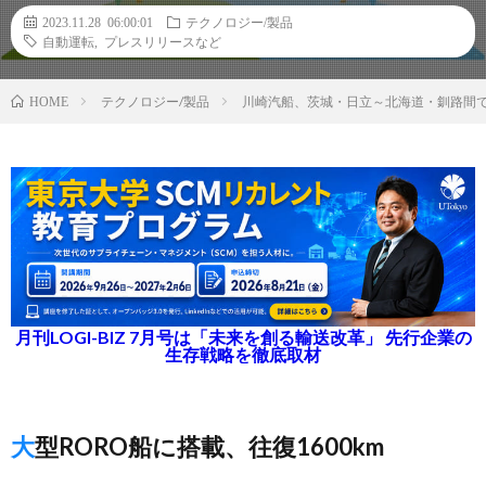
2023.11.28 06:00:01
テクノロジー/製品
自動運転
,
プレスリリースなど
テクノロジー/製品
川崎汽船、茨城・日立～北海道・釧路間
HOME
月刊LOGI-BIZ 7月号は「未来を創る輸送改革」 先行企業の
生存戦略を徹底取材
大型RORO船に搭載、往復1600km