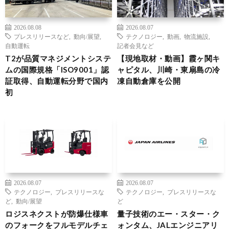
2026.08.08
2026.08.07
プレスリリースなど
,
動向/展望
,
テクノロジー
,
動画
,
物流施設
,
自動運転
記者会見など
T2が品質マネジメントシステ
【現地取材・動画】霞ヶ関キ
ムの国際規格「ISO9001」認
ャピタル、川崎・東扇島の冷
証取得、自動運転分野で国内
凍自動倉庫を公開
初
2026.08.07
2026.08.07
テクノロジー
,
プレスリリースな
テクノロジー
,
プレスリリースな
ど
,
動向/展望
ど
ロジスネクストが防爆仕様車
量子技術のエー・スター・ク
のフォークをフルモデルチェ
ォンタム、JALエンジニアリ