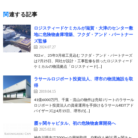
関連する記事
ロジスティードケミカルが滋賀・大津のセンター敷
地に危険物倉庫増築、フクダ・アンド・パートナー
ズ監修
2024.07.27
922㎡、25年3月竣工見込む フクダ・アンド・パートナーズ
は7月25日、同社が設計・工事監修を担ったロジスティード
ケミカルの物流拠点「ロジスティード[…]
ラサールロジポート投資法人、堺市の物流施設を取
得
2019.04.15
41億6000万円、千葉・流山の物件は売却 Jリートのラサール
ロジポート投資法人の資産運用を手掛けるラサールREITアド
バイザーズは4月15日、堺市の[…]
霞ヶ関キャピタル、初の危険物倉庫開発へ
2025.02.01
神奈川県内で7000㎡の用地取得、自動化も検討 霞ヶ関キャ