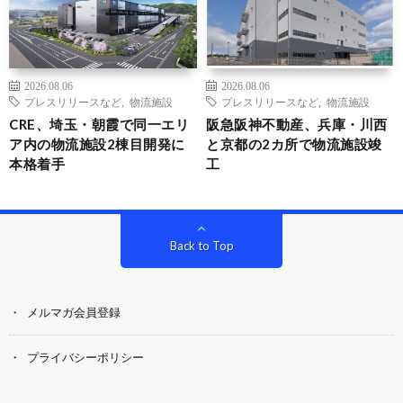
2026.08.06
2026.08.06
プレスリリースなど
,
物流施設
プレスリリースなど
,
物流施設
CRE、埼玉・朝霞で同一エリ
阪急阪神不動産、兵庫・川西
ア内の物流施設2棟目開発に
と京都の2カ所で物流施設竣
本格着手
工
Back to Top
メルマガ会員登録
プライバシーポリシー