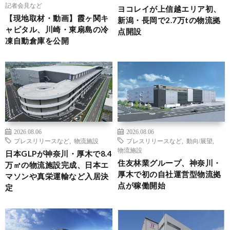
記者会見など
ヨコレイが上信越エリア初、
【現地取材・動画】霞ヶ関キ
新潟・長岡で2.7万tの物流拠
ャピタル、川崎・東扇島の冷
点開設
凍自動倉庫を公開
2026.08.06
2026.08.06
プレスリリースなど
,
物流施設
プレスリリースなど
,
動向/展望
,
物流施設
日本GLPが神奈川・厚木で8.4
住友林業グループ、神奈川・
万㎡の物流施設完成、日本エ
厚木で初の自社運営型物流拠
マソンや真栄運輸など入居決
点が稼働開始
定