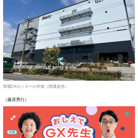
関通DXセンターの外観（関通提供）
（藤原秀行）