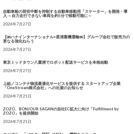
自動車船の荷役中断を抑制する自動車移動用「スケーター」を開発・導
入 ～自力走行できない車両を約5分で移動可能に～
2026年7月27日
【㈱ハナインターナショナル×星清重機運輸㈱】グループ会社で販売力の
更なる強化ねらう
2026年7月27日
東京ミッドタウン八重洲でロボット配送サービスを本格始動
2026年7月27日
上組／コンテナ物流最適化サービスを提供する スタートアップ企業
「OneStream株式会社」への出資のお知らせ
2026年7月21日
ZOZO、BONJOUR SAGANの自社EC拡大に向け「Fulfillment by
ZOZO」を提供開始
2026年7月21日