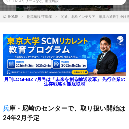
プレスリリースなど
,
物流施設
物流施設/不動産
関通、北欧インテリア・家具の通販手掛け
HOME
月刊LOGI-BIZ 7月号は「未来を創る輸送改革」 先行企業の
生存戦略を徹底取材
兵庫・尼崎のセンターで、取り扱い開始は
24年2月予定