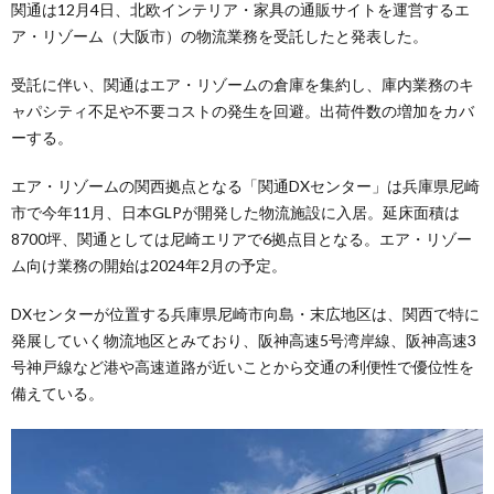
関通は12月4日、北欧インテリア・家具の通販サイトを運営するエ
ア・リゾーム（大阪市）の物流業務を受託したと発表した。
受託に伴い、関通はエア・リゾームの倉庫を集約し、庫内業務のキ
ャパシティ不足や不要コストの発生を回避。出荷件数の増加をカバ
ーする。
エア・リゾームの関西拠点となる「関通DXセンター」は兵庫県尼崎
市で今年11月、日本GLPが開発した物流施設に入居。延床面積は
8700坪、関通としては尼崎エリアで6拠点目となる。エア・リゾー
ム向け業務の開始は2024年2月の予定。
DXセンターが位置する兵庫県尼崎市向島・末広地区は、関西で特に
発展していく物流地区とみており、阪神高速5号湾岸線、阪神高速3
号神戸線など港や高速道路が近いことから交通の利便性で優位性を
備えている。