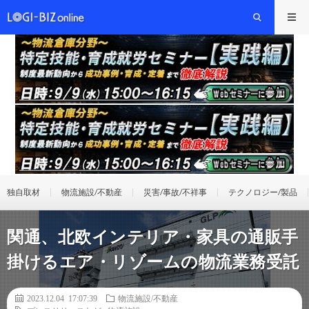
独自取材
物流施設/不動産
災害/事故/不祥事
テクノロジー/製品
関通、北欧インテリア・家具の通販手
掛けるエア・リゾームの物流業務受託
2023.12.04 17:07:39
物流施設/不動産