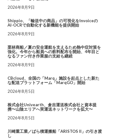
2026年8月9日
Shippio、「輸送中の商品」の可視化をInvoiceの
AI-OCRで自動化する新機能を提供開始
2026年8月9日
栗林商船／夏の安全運航を支えるため熱中症対策を
強化。今年から船員への飲料配布を開始、4年目と
なるファン付き作業服の支給も継続
2026年8月9日
CBcloud、全国の「Marq」施設を起点とした新た
な配送プラットフォーム「MarqGO」開始
2026年8月5日
株式会社Univearth、倉吉運送株式会社と資本提
携〜山陰エリアへ実運送ネットワークを拡大〜
2026年8月5日
川崎重工業／ばら積運搬船「ARISTOS II」の引き渡
し