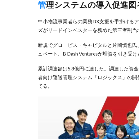
管理システムの導入促進図
中小物流事業者らの業務DX支援を手掛けるア
ズがリードインベスターを務めた第三者割当
新規でグロービス・キャピタルと片岡慎也氏、既存
ュベート、B Dash Venturesが増資を引き受
累計調達額は5.8億円に達した。調達した資
者向け運送管理システム「ロジックス」の開
てる。