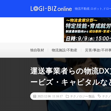
物流不動産,ロボット,ドロ
独自取材
物流施設/不動産
災害/事故/不祥
運送事業者らの物流D
ービズ・キャピタルな
2023.12.06 11:16:17
テクノロジー/製品
テクノ