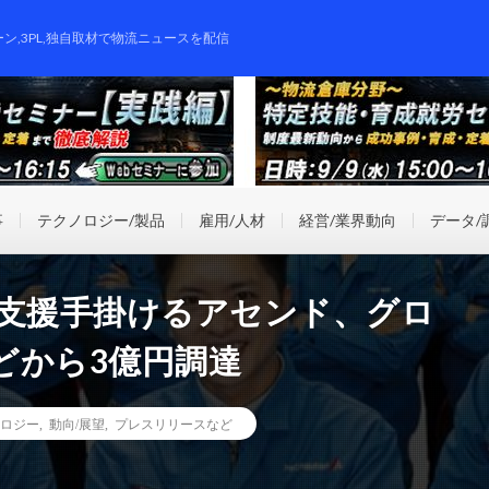
ーン,3PL,独自取材で物流ニュースを配信
事
テクノロジー/製品
雇用/人材
経営/業界動向
データ/
X支援手掛けるアセンド、グロ
どから3億円調達
ロジー
,
動向/展望
,
プレスリリースなど