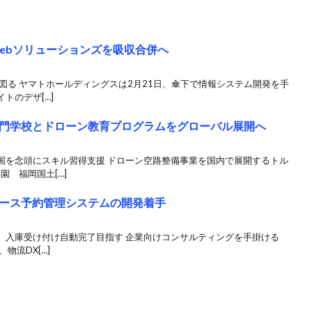
ebソリューションズを吸収合併へ
置図る ヤマトホールディングスは2月21日、傘下で情報システム開発を手
トのデザ[…]
門学校とドローン教育プログラムをグローバル展開へ
国を念頭にスキル習得支援 ドローン空路整備事業を国内で展開するトル
園 福岡国土[…]
るバース予約管理システムの開発着手
、入庫受け付け自動完了目指す 企業向けコンサルティングを手掛ける
、物流DX[…]