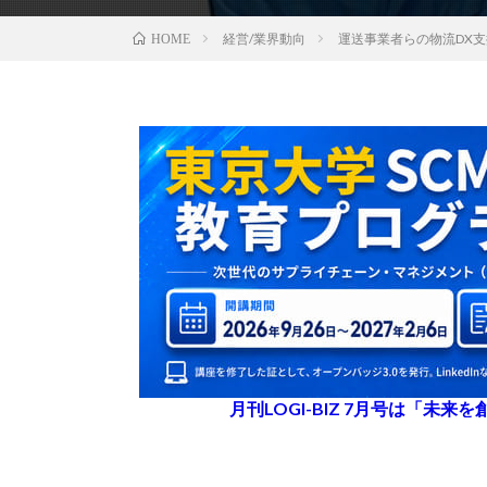
経営/業界動向
運送事業者らの物流DX
HOME
月刊LOGI-BIZ 7月号は「未