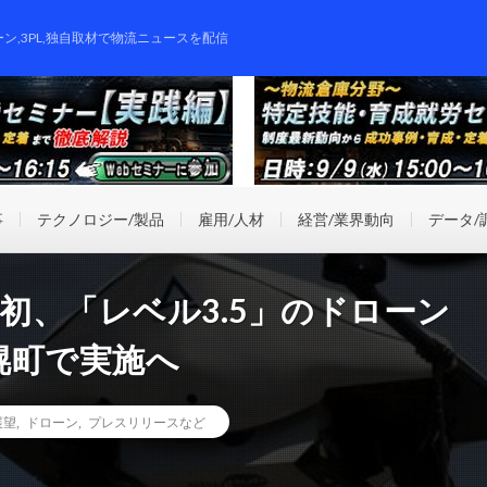
ーン,3PL,独自取材で物流ニュースを配信
事
テクノロジー/製品
雇用/人材
経営/業界動向
データ/
が国内初、「レベル3.5」のドローン
幌町で実施へ
展望
,
ドローン
,
プレスリリースなど