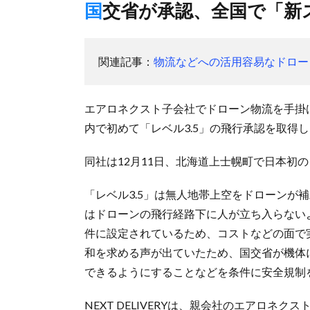
国交省が承認、全国で「
関連記事：
物流などへの活用容易なドローン
エアロネクスト子会社でドローン物流を手掛けるN
内で初めて「レベル3.5」の飛行承認を取得
同社は12月11日、北海道上士幌町で日本初
「レベル3.5」は無人地帯上空をドローンが
はドローンの飛行経路下に人が立ち入らない
件に設定されているため、コストなどの面で
和を求める声が出ていたため、国交省が機体
できるようにすることなどを条件に安全規制
NEXT DELIVERYは、親会社のエアロ