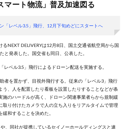
新スマート物流」普及加速図る
「レベル3.5」飛行、12月下旬めどにスタートへ
EXT DELIVERYは12月8日、国土交通省航空局から国
したと発表した。国交省も同日、公表した。
の「レベル3.5」飛行によるドローン配送を実施する。
補助者を置かず、目視外飛行する。従来の「レベル3」飛行
よう、人を配置したり看板を設置したりすることなどが条
実施のハードルが高く、ドローン関連事業者らから規制緩
に取り付けたカメラで人の立ち入りをリアルタイムで管理
を緩和することを決めた。
ネクストや、同社が提携しているセイノーホールディングスと連