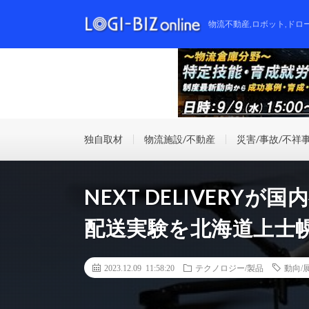
物流不動産,ロボット,ドロ
独自取材
物流施設/不動産
災害/事故/不祥
NEXT DELIVERY
配送実験を北海道上士
2023.12.09 11:58:20
テクノロジー/製品
動向/