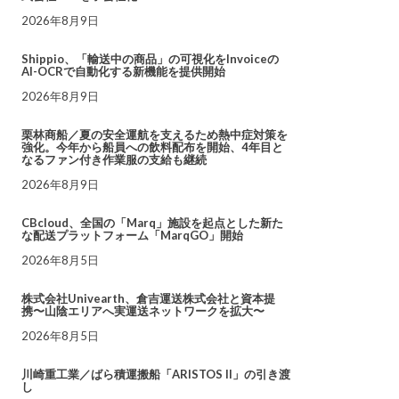
2026年8月9日
Shippio、「輸送中の商品」の可視化をInvoiceの
AI-OCRで自動化する新機能を提供開始
2026年8月9日
栗林商船／夏の安全運航を支えるため熱中症対策を
強化。今年から船員への飲料配布を開始、4年目と
なるファン付き作業服の支給も継続
2026年8月9日
CBcloud、全国の「Marq」施設を起点とした新た
な配送プラットフォーム「MarqGO」開始
2026年8月5日
株式会社Univearth、倉吉運送株式会社と資本提
携〜山陰エリアへ実運送ネットワークを拡大〜
2026年8月5日
川崎重工業／ばら積運搬船「ARISTOS II」の引き渡
し