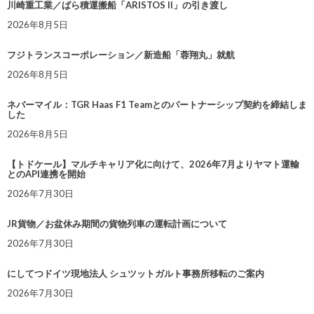
川崎重工業／ばら積運搬船「ARISTOS II」の引き渡し
2026年8月5日
フジトランスコーポレーション／新造船「蓉翔丸」就航
2026年8月5日
ネバーマイル：TGR Haas F1 Teamとのパートナーシップ契約を締結しま
した
2026年8月5日
【トドケール】マルチキャリア化に向けて、2026年7月よりヤマト運輸
とのAPI連携を開始
2026年7月30日
JR貨物／お盆休み期間の貨物列車の運転計画について
2026年7月30日
にしてつドイツ現地法人 シュツットガルト事務所移転のご案内
2026年7月30日