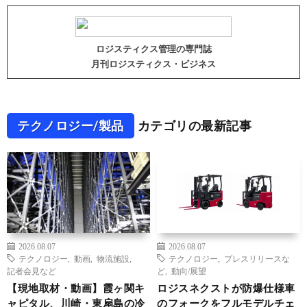
ロジスティクス管理の専門誌
月刊ロジスティクス・ビジネス
テクノロジー/製品
カテゴリの最新記事
2026.08.07
2026.08.07
テクノロジー
,
動画
,
物流施設
,
テクノロジー
,
プレスリリースな
記者会見など
ど
,
動向/展望
【現地取材・動画】霞ヶ関キ
ロジスネクストが防爆仕様車
ャピタル、川崎・東扇島の冷
のフォークをフルモデルチェ