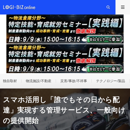
独自取材
物流施設/不動産
災害/事故/不祥事
テクノロジー/製品
スマホ活用し「誰でもその日から配
達」実現する管理サービス、一般向け
の提供開始