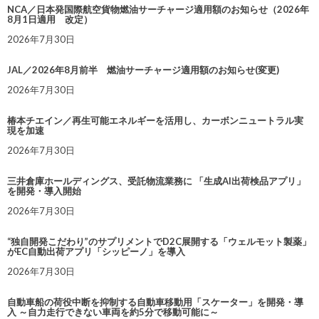
NCA／日本発国際航空貨物燃油サーチャージ適用額のお知らせ（2026年
8月1日適用 改定）
2026年7月30日
JAL／2026年8月前半 燃油サーチャージ適用額のお知らせ(変更)
2026年7月30日
椿本チエイン／再生可能エネルギーを活用し、カーボンニュートラル実
現を加速
2026年7月30日
三井倉庫ホールディングス、受託物流業務に 「生成AI出荷検品アプリ」
を開発・導入開始
2026年7月30日
“独自開発こだわり”のサプリメントでD2C展開する「ウェルモット製薬」
がEC自動出荷アプリ「シッピーノ」を導入
2026年7月30日
自動車船の荷役中断を抑制する自動車移動用「スケーター」を開発・導
入 ～自力走行できない車両を約5分で移動可能に～