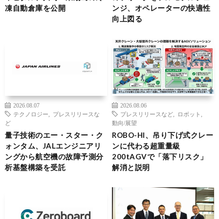
凍自動倉庫を公開
ンジ、オペレーターの快適性
向上図る
2026.08.07
2026.08.06
テクノロジー
,
プレスリリースな
プレスリリースなど
,
ロボット
,
ど
動向/展望
量子技術のエー・スター・ク
ROBO-HI、吊り下げ式クレー
ォンタム、JALエンジニアリ
ンに代わる超重量級
ングから航空機の故障予測分
200tAGVで「落下リスク」
析基盤構築を受託
解消と説明