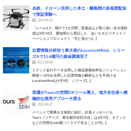
名鉄、ドローン活用した本土・離島間の多頻度配送
で実証実験へ
2024.09.21
「レベル3.5」飛行で1カ月間、医薬品など取り扱い 名古屋鉄
道は9月19日、愛知県から受託した「あいちモビリティイノ
ベーションプロジェクト『空と道がつ[…]
位置情報分析担う東大発のLocationMind、シリー
ズAで11.6億円の資金調達完了
2022.09.09
トラック走行データ活用した物流業務効率化ソリューション
開発へ GPSを活用した位置情報の解析などを手掛ける
LocationMindは9月9日、シリーズ[…]
西濃がToursの空間DXツール導入、地方在住者へ積
極的な採用アプローチ図る
2026.04.07
イベントで業務を立体的に紹介、社員メッセージも
Tours（ツアーズ、東京都渋谷区渋谷）は4月7日、オフィス
などの空間を360度パノラマで見ることが可[…]