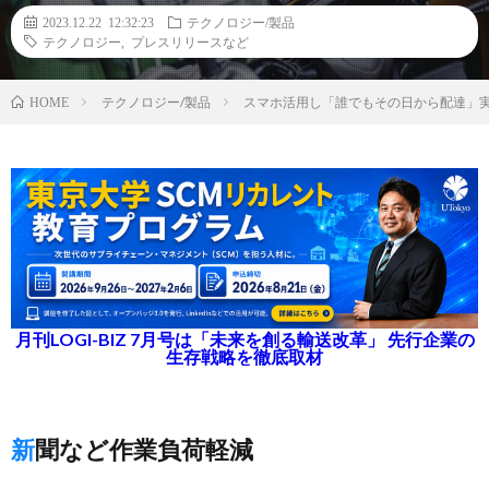
2023.12.22 12:32:23
テクノロジー/製品
テクノロジー
,
プレスリリースなど
テクノロジー/製品
スマホ活用し「誰でもその日から配達」
HOME
月刊LOGI-BIZ 7月号は「未来を創る輸送改革」 先行企業の
生存戦略を徹底取材
新聞など作業負荷軽減