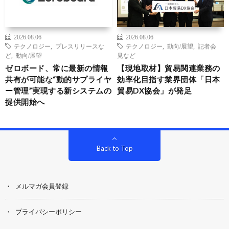
2026.08.06
2026.08.06
テクノロジー
,
プレスリリースな
テクノロジー
,
動向/展望
,
記者会
ど
,
動向/展望
見など
ゼロボード、常に最新の情報
【現地取材】貿易関連業務の
共有が可能な“動的サプライヤ
効率化目指す業界団体「日本
ー管理”実現する新システムの
貿易DX協会」が発足
提供開始へ
Back to Top
メルマガ会員登録
プライバシーポリシー