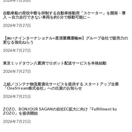
2026年7月30日
自動車船の荷役中断を抑制する自動車移動用「スケーター」を開発・導
入 ～自力走行できない車両を約5分で移動可能に～
2026年7月27日
【㈱ハナインターナショナル×星清重機運輸㈱】グループ会社で販売力の
更なる強化ねらう
2026年7月27日
東京ミッドタウン八重洲でロボット配送サービスを本格始動
2026年7月27日
上組／コンテナ物流最適化サービスを提供する スタートアップ企業
「OneStream株式会社」への出資のお知らせ
2026年7月21日
ZOZO、BONJOUR SAGANの自社EC拡大に向け「Fulfillment by
ZOZO」を提供開始
2026年7月21日