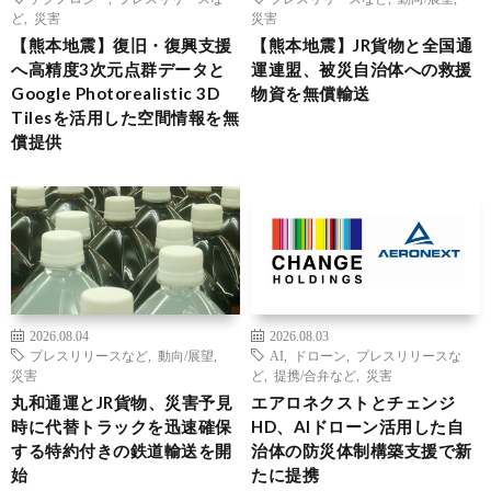
ど
,
災害
災害
【熊本地震】復旧・復興支援
【熊本地震】JR貨物と全国通
へ高精度3次元点群データと
運連盟、被災自治体への救援
Google Photorealistic 3D
物資を無償輸送
Tilesを活用した空間情報を無
償提供
2026.08.04
2026.08.03
プレスリリースなど
,
動向/展望
,
AI
,
ドローン
,
プレスリリースな
災害
ど
,
提携/合弁など
,
災害
丸和通運とJR貨物、災害予見
エアロネクストとチェンジ
時に代替トラックを迅速確保
HD、AIドローン活用した自
する特約付きの鉄道輸送を開
治体の防災体制構築支援で新
始
たに提携