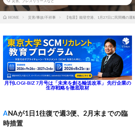
災害
,
プレスリリースなど
災害/事故/不祥事
【地震】能登空港、1月27日に民間機の運
HOME
月刊LOGI-BIZ 7月号は「未来を創る輸送改革」 先行企業の
生存戦略を徹底取材
ANAが1日1往復で週3便、2月末までの臨
時措置