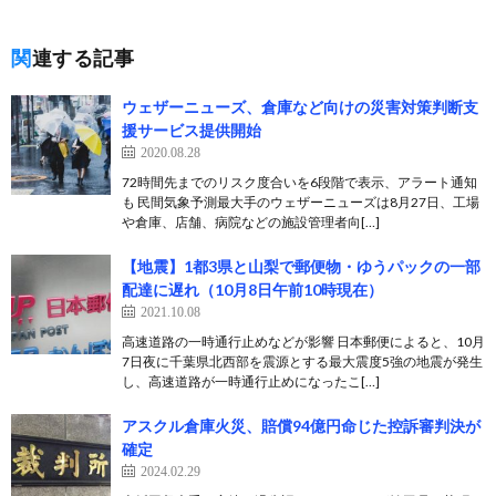
関連する記事
ウェザーニューズ、倉庫など向けの災害対策判断支
援サービス提供開始
2020.08.28
72時間先までのリスク度合いを6段階で表示、アラート通知
も 民間気象予測最大手のウェザーニューズは8月27日、工場
や倉庫、店舗、病院などの施設管理者向[…]
【地震】1都3県と山梨で郵便物・ゆうパックの一部
配達に遅れ（10月8日午前10時現在）
2021.10.08
高速道路の一時通行止めなどが影響 日本郵便によると、10月
7日夜に千葉県北西部を震源とする最大震度5強の地震が発生
し、高速道路が一時通行止めになったこ[…]
アスクル倉庫火災、賠償94億円命じた控訴審判決が
確定
2024.02.29