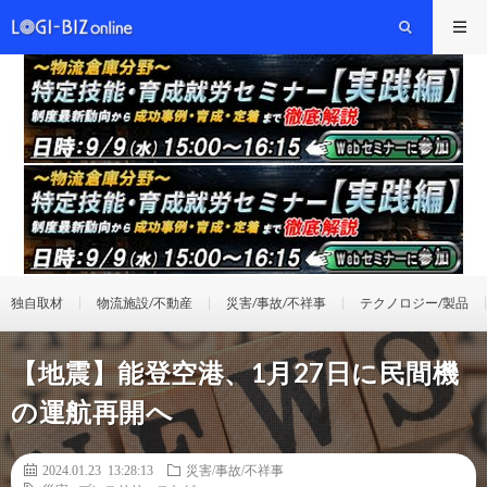
独自取材
物流施設/不動産
災害/事故/不祥事
テクノロジー/製品
【地震】能登空港、1月27日に民間機
の運航再開へ
2024.01.23 13:28:13
災害/事故/不祥事