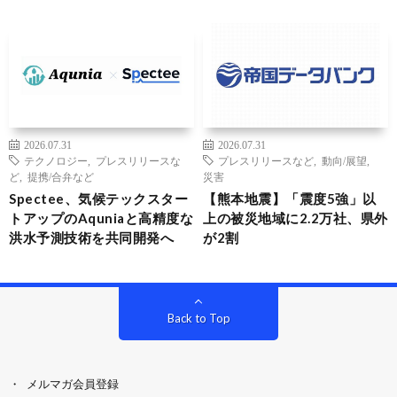
2026.07.31
2026.07.31
テクノロジー
,
プレスリリースな
プレスリリースなど
,
動向/展望
,
ど
,
提携/合弁など
災害
Spectee、気候テックスター
【熊本地震】「震度5強」以
トアップのAquniaと高精度な
上の被災地域に2.2万社、県外
洪水予測技術を共同開発へ
が2割
Back to Top
メルマガ会員登録