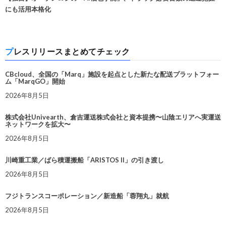
にも活用本格化
プレスリリースまとめてチェック
CBcloud、全国の「Marq」施設を起点とした新たな配送プラットフォー
ム「MarqGO」開始
2026年8月5日
株式会社Univearth、倉吉運送株式会社と資本提携〜山陰エリアへ実運送
ネットワークを拡大〜
2026年8月5日
川崎重工業／ばら積運搬船「ARISTOS II」の引き渡し
2026年8月5日
フジトランスコーポレーション／新造船「蓉翔丸」就航
2026年8月5日