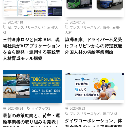
2026.07.18
2026.07.06
AI
,
プレスリリースなど
,
雇用/人
プレスリリースなど
,
海外
,
雇用/
材
人材
三井倉庫ロジと日本IBM、現
澁澤倉庫、ドライバー不足受
場社員がAIアプリケーション
けフィリピンからの特定技能
を自ら開発・運用する実践型
外国人材の供給事業開始
人材育成モデル構築
2026.06.24
タイアップ2
2026.06.23
プレスリリースなど
,
雇用/人材
最新の政策動向と、荷主・運
ダイワコーポレーション、体
輸事業者の取り組みを発表｜
育会学生のキャリア形成支援