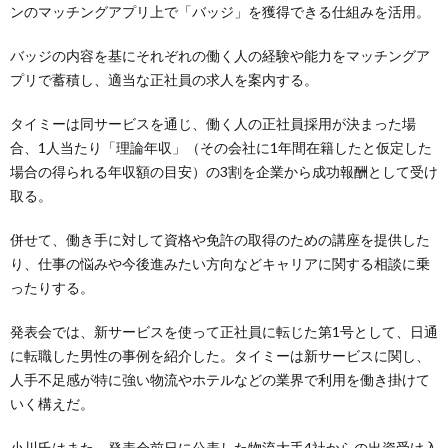
ンのマッチングアプリ上で「バッジ」を獲得できる仕組みを活用。
バッジの内容を基にそれぞれの働く人の経験や能力をマッチングア
プリで蓄積し、適当な正社員の求人を案内する。
タイミーは同サービスを通じ、働く人の正社員採用が決まった場
合、1人当たり「理論年収」（その会社に1年間在籍したと仮定した
場合の得られる年収額の目安）の3割を企業から成功報酬として受け
取る。
併せて、働き手に対して資格や免許の取得のための講座を提供した
り、仕事の悩みや今後進みたい方向などキャリアに関する相談に乗
ったりする。
発表会では、新サービスを使って正社員に転じた第1号として、日通
に転職した男性の事例を紹介した。タイミーは新サービスに関し、
人手不足感が特に強い物流やホテルなどの業界で利用を働き掛けて
いく構えだ。
小川氏はまた、発表会前日に公表した物流大手4社からの出資受け入