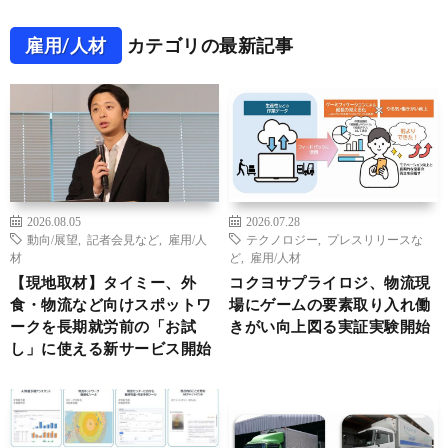
雇用/人材
カテゴリの最新記事
2026.08.05
2026.07.28
動向/展望
,
記者会見など
,
雇用/人
テクノロジー
,
プレスリリースな
材
ど
,
雇用/人材
【現地取材】タイミー、外
コクヨサプライロジ、物流現
食・物流など向けスポットワ
場にゲームの要素取り入れ働
ークを長期就労前の「お試
きがい向上図る実証実験開始
し」に使える新サービス開始