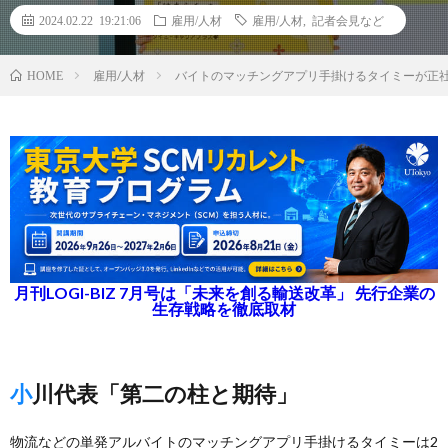
2024.02.22 19:21:06
雇用/人材
雇用/人材
,
記者会見など
雇用/人材
バイトのマッチングアプリ手掛けるタイミーが正
HOME
月刊LOGI-BIZ 7月号は「未来を創る輸送改革」 先行企業の
生存戦略を徹底取材
小川代表「第二の柱と期待」
物流などの単発アルバイトのマッチングアプリ手掛けるタイミーは2