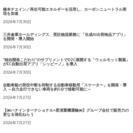
椿本チエイン／再生可能エネルギーを活用し、カーボンニュートラル実
現を加速
2026年7月30日
三井倉庫ホールディングス、受託物流業務に 「生成AI出荷検品アプリ」
を開発・導入開始
2026年7月30日
“独自開発こだわり”のサプリメントでD2C展開する「ウェルモット製薬」
がEC自動出荷アプリ「シッピーノ」を導入
2026年7月30日
自動車船の荷役中断を抑制する自動車移動用「スケーター」を開発・導
入 ～自力走行できない車両を約5分で移動可能に～
2026年7月27日
【㈱ハナインターナショナル×星清重機運輸㈱】グループ会社で販売力の
更なる強化ねらう
2026年7月27日