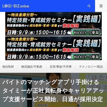
独自取材
物流施設/不動産
災害/事故/不祥事
テクノロジー/製品
バイトのマッチングアプリ手掛ける
タイミーが正社員転身やキャリアアッ
プ支援サービス開始、日通が採用決定