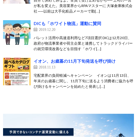
自分で決めてみなよ。全員で受け止めるから── 上司の一言
が私を変えた。美容業界からRPAマスターに 大塚倉庫株式会
社 ──以前は大手化粧品メーカーで勤[…]
DICも「ホワイト物流」運動に賛同
2019.12.20
パレット活用や高速道利用など7項目選択 DICは12月20日、
政府が物流事業者や荷主企業と連携してトラックドライバー
の就労環境改善などを目指す「ホワイ[…]
イオン、お歳暮の11月下旬発送を呼び掛け
2018.11.13
宅配業界の負荷軽減へキャンペーン イオンは11月13日、
年末のお歳暮に関し、11月下旬に送るよう消費者に協力を呼
び掛けるキャンペーンを始めたと発表し[…]