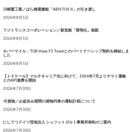
川崎重工業／ばら積運搬船「ARISTOS II」の引き渡し
2026年8月5日
フジトランスコーポレーション／新造船「蓉翔丸」就航
2026年8月5日
ネバーマイル：TGR Haas F1 Teamとのパートナーシップ契約を締結しま
した
2026年8月5日
【トドケール】マルチキャリア化に向けて、2026年7月よりヤマト運輸
とのAPI連携を開始
2026年7月30日
JR貨物／お盆休み期間の貨物列車の運転計画について
2026年7月30日
にしてつドイツ現地法人 シュツットガルト事務所移転のご案内
2026年7月30日