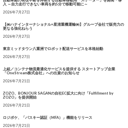
自動車船の荷役中断を抑制する自動車移動用「スケーター」を開発・導
入 ～自力走行できない車両を約5分で移動可能に～
2026年7月27日
【㈱ハナインターナショナル×星清重機運輸㈱】グループ会社で販売力の
更なる強化ねらう
2026年7月27日
東京ミッドタウン八重洲でロボット配送サービスを本格始動
2026年7月27日
上組／コンテナ物流最適化サービスを提供する スタートアップ企業
「OneStream株式会社」への出資のお知らせ
2026年7月21日
ZOZO、BONJOUR SAGANの自社EC拡大に向け「Fulfillment by
ZOZO」を提供開始
2026年7月21日
ロジポケ、「パスキー認証（MFA）」機能をリリース
2026年7月21日