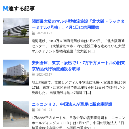
関連する記事
関西最大級のマルチ型物流施設「北大阪トラックタ
ーミナル7号棟」、4月1日に供用開始
2026.03.27
南海電鉄、18.3万㎡ 南海電気鉄道は3月27日、「北大阪流通
センター」（大阪府茨木市）内で建設工事を進めていた大型
マルチテナント型物流施設「北大阪ト[…]
安田倉庫、東京・辰巳で1・7万平方メートルの旧東
京納品代行物流施設を取得
2020.03.17
地上7階建て、改修しメディカル物流に活用へ 安田倉庫は3月
17日、東京・江東区辰巳で物流施設を同16日付で取得したと
発表した。 当該施設は地上7階建て[…]
ニッコンＨＤ、中国法人が重慶に新倉庫開設
2019.01.21
1万6288平方メートル、日系企業の需要獲得図る ニッコン
ホールディングス（ＨＤ）は1月17日、中国の現地法人「日
梱重慶物流有限公司」が同国の重慶で[…]