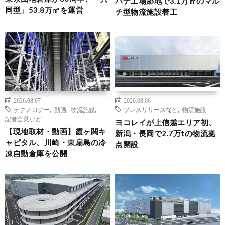
パナ工場跡地で3.1万㎡のマル
同型」53.8万㎡を運営
チ型物流施設着工
2026.08.07
2026.08.06
テクノロジー
,
動画
,
物流施設
,
プレスリリースなど
,
物流施設
記者会見など
ヨコレイが上信越エリア初、
【現地取材・動画】霞ヶ関キ
新潟・長岡で2.7万tの物流拠
ャピタル、川崎・東扇島の冷
点開設
凍自動倉庫を公開