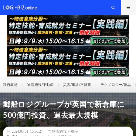
独自取材
物流施設/不動産
災害/事故/不祥事
テクノロジー/製品
郵船ロジグループが英国で新倉庫に
500億円投資、過去最大規模
2024.03.01 15:30:27
物流施設/不動産