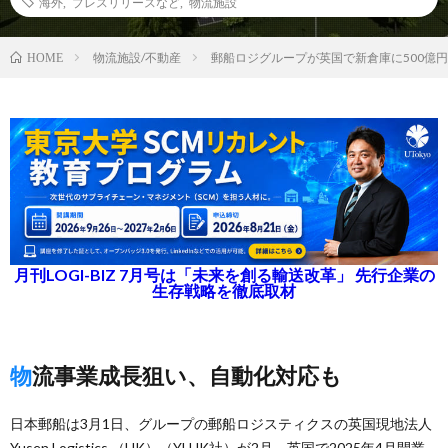
海外
,
プレスリリースなど
,
物流施設
物流施設/不動産
郵船ロジグループが英国で新倉庫に500億
HOME
月刊LOGI-BIZ 7月号は「未来を創る輸送改革」 先行企業の
生存戦略を徹底取材
物流事業成長狙い、自動化対応も
日本郵船は3月1日、グループの郵船ロジスティクスの英国現地法人
Yusen Logistics （UK）（YLUK社）が2月、英国で2025年4月開業