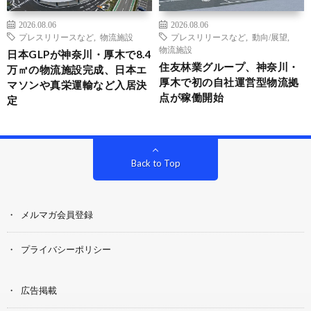
2026.08.06
2026.08.06
プレスリリースなど
,
物流施設
プレスリリースなど
,
動向/展望
,
物流施設
日本GLPが神奈川・厚木で8.4
住友林業グループ、神奈川・
万㎡の物流施設完成、日本エ
厚木で初の自社運営型物流拠
マソンや真栄運輸など入居決
点が稼働開始
定
Back to Top
メルマガ会員登録
プライバシーポリシー
広告掲載