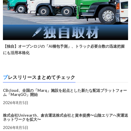
【独自】オープンロジの「AI梱包予測」、トラック必要台数の迅速把握
にも活用本格化
プレスリリースまとめてチェック
CBcloud、全国の「Marq」施設を起点とした新たな配送プラットフォー
ム「MarqGO」開始
2026年8月5日
株式会社Univearth、倉吉運送株式会社と資本提携〜山陰エリアへ実運送
ネットワークを拡大〜
2026年8月5日