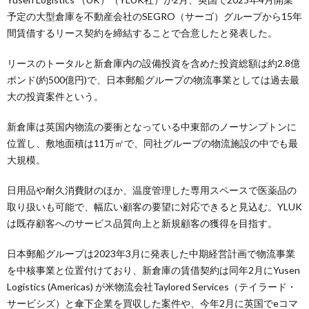
予定の大型倉庫を不動産会社のSEGRO（サーゴ）グループから15年
間賃借するリース契約を締結することで合意したと発表した。
リースのトータルと新倉庫内の設備投資を含めた投資総額は約2.8億
ポンド(約500億円)で、日本郵船グループの物流事業としては過去最
大の投資案件という。
新倉庫は英国内物流の要衝となっている中東部のノーサンプトンに
位置し、敷地面積は11万㎡で、同社グループの物流施設の中でも最
大規模。
日用品や耐久消費財のほか、温度管理した専用スペースで医薬品の
取り扱いも可能で、幅広い顧客の要望に対応できると見込む。YLUK
は既存顧客へのサービス品質向上と新規顧客の獲得を目指す。
日本郵船グループは2023年3月に発表した中期経営計画で物流事業
を中核事業と位置付けており、新倉庫の賃借契約は同年2月にYusen
Logistics (Americas) が米物流会社Taylored Services（テイラード・
サービシズ）と傘下企業を買収した案件や、今年2月に英国でeコマ